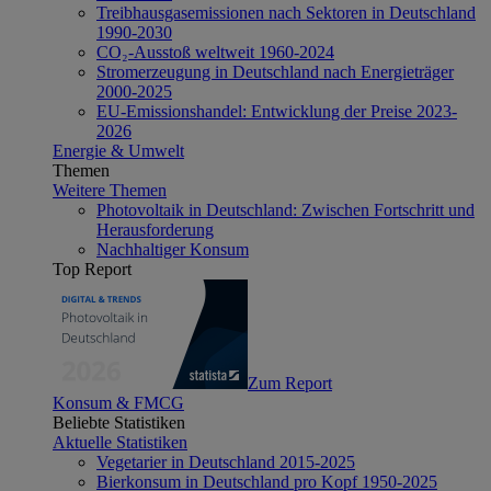
Treibhausgasemissionen nach Sektoren in Deutschland
1990-2030
CO₂-Ausstoß weltweit 1960-2024
Stromerzeugung in Deutschland nach Energieträger
2000-2025
EU-Emissionshandel: Entwicklung der Preise 2023-
2026
Energie & Umwelt
Themen
Weitere Themen
Photovoltaik in Deutschland: Zwischen Fortschritt und
Herausforderung
Nachhaltiger Konsum
Top Report
Zum Report
Konsum & FMCG
Beliebte Statistiken
Aktuelle Statistiken
Vegetarier in Deutschland 2015-2025
Bierkonsum in Deutschland pro Kopf 1950-2025