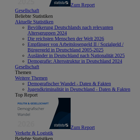
Zum Report
Gesellschaft
Beliebte Statistiken
Aktuelle Statistiken
Bevölkerung Deutschlands nach relevanten
Altersgruppen 2024
Die reichsten Menschen der Welt 2026
Empfänger von Arbeitslosengeld II / Sozialgeld /
Bürgergeld in Deutschland 2005-2025
Ausländer in Deutschland nach Nationalität 2025
Demografie: Altersstruktur in Deutschland 2024
Gesellschaft
Themen
Weitere Themen
Demografischer Wandel - Daten & Fakten
Jugendkriminalität in Deutschland - Daten & Fakten
Top Report
Zum Report
Verkehr & Logistik
Beliebte Statistiken