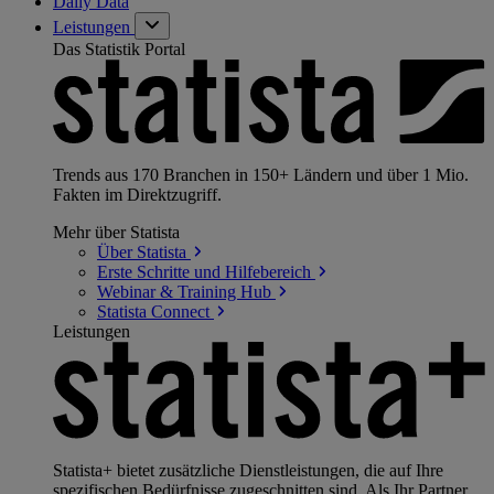
Daily Data
Leistungen
Das Statistik Portal
Trends aus 170 Branchen in 150+ Ländern und über 1 Mio.
Fakten im Direktzugriff.
Mehr über Statista
Über
Statista
Erste Schritte und
Hilfebereich
Webinar & Training
Hub
Statista
Connect
Leistungen
Statista+ bietet zusätzliche Dienstleistungen, die auf Ihre
spezifischen Bedürfnisse zugeschnitten sind. Als Ihr Partner