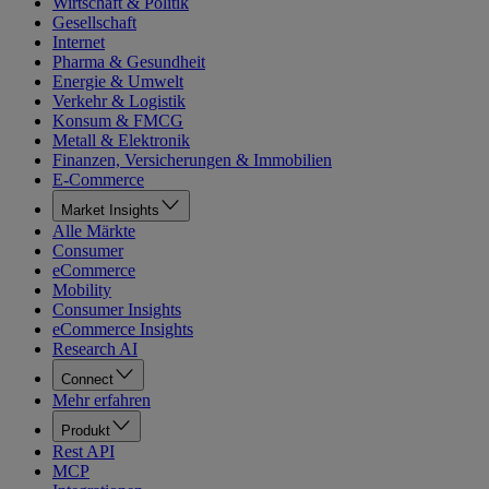
Wirtschaft & Politik
Gesellschaft
Internet
Pharma & Gesundheit
Energie & Umwelt
Verkehr & Logistik
Konsum & FMCG
Metall & Elektronik
Finanzen, Versicherungen & Immobilien
E-Commerce
Market Insights
Alle Märkte
Consumer
eCommerce
Mobility
Consumer Insights
eCommerce Insights
Research AI
Connect
Mehr erfahren
Produkt
Rest API
MCP