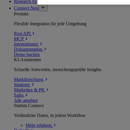
Research AI
Connect
Neu
Produkt
Flexible Integration für jede Umgebung
Rest API
MCP
Integrationen
Dokumentation
Demo buchen
KI-Assistenten
Schnelle Antworten, menschengeprüfte Insights
Marktforschung
Strategie
Marketing & PR
Sales
Alle ansehen
Statista Connect
Verlässliche Daten, in jedem Workflow
Mehr
erfahren