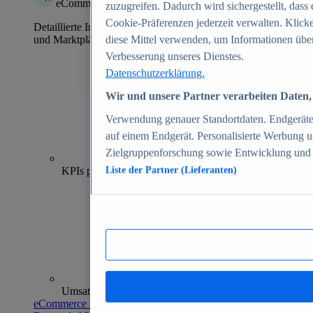
eCommerce Insights
zuzugreifen. Dadurch wird sichergestellt, dass 
Cookie-Präferenzen jederzeit verwalten. Klick
Detaillierte Informationen zu mehr als 39.000 Online-Shops
und Marktplätzen
diese Mittel verwenden, um Informationen über
Verbesserung unseres Dienstes.
Datenschutzerklärung.
Wir und unsere Partner verarbeiten Daten, 
Verwendung genauer Standortdaten. Endgeräteei
auf einem Endgerät. Personalisierte Werbung 
Zielgruppenforschung sowie Entwicklung und
70+
KPIs pro Shop
Liste der Partner (Lieferanten)
Umsatzanalysen und -prognosen
eCommerce Insights entdecken