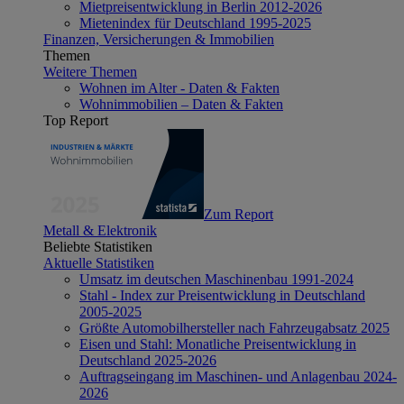
Mietpreisentwicklung in Berlin 2012-2026
Mietenindex für Deutschland 1995-2025
Finanzen, Versicherungen & Immobilien
Themen
Weitere Themen
Wohnen im Alter - Daten & Fakten
Wohnimmobilien – Daten & Fakten
Top Report
Zum Report
Metall & Elektronik
Beliebte Statistiken
Aktuelle Statistiken
Umsatz im deutschen Maschinenbau 1991-2024
Stahl - Index zur Preisentwicklung in Deutschland
2005-2025
Größte Automobilhersteller nach Fahrzeugabsatz 2025
Eisen und Stahl: Monatliche Preisentwicklung in
Deutschland 2025-2026
Auftragseingang im Maschinen- und Anlagenbau 2024-
2026