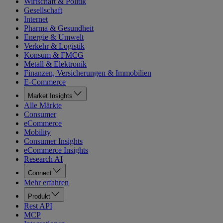
Wirtschaft & Politik
Gesellschaft
Internet
Pharma & Gesundheit
Energie & Umwelt
Verkehr & Logistik
Konsum & FMCG
Metall & Elektronik
Finanzen, Versicherungen & Immobilien
E-Commerce
Market Insights
Alle Märkte
Consumer
eCommerce
Mobility
Consumer Insights
eCommerce Insights
Research AI
Connect
Mehr erfahren
Produkt
Rest API
MCP