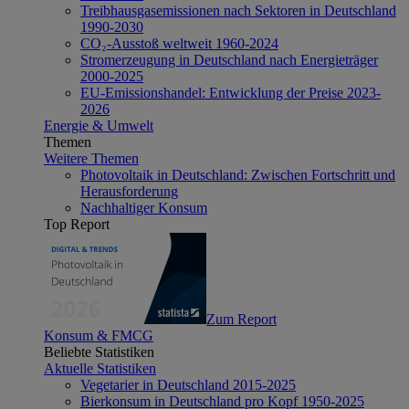
Treibhausgasemissionen nach Sektoren in Deutschland
1990-2030
CO₂-Ausstoß weltweit 1960-2024
Stromerzeugung in Deutschland nach Energieträger
2000-2025
EU-Emissionshandel: Entwicklung der Preise 2023-
2026
Energie & Umwelt
Themen
Weitere Themen
Photovoltaik in Deutschland: Zwischen Fortschritt und
Herausforderung
Nachhaltiger Konsum
Top Report
Zum Report
Konsum & FMCG
Beliebte Statistiken
Aktuelle Statistiken
Vegetarier in Deutschland 2015-2025
Bierkonsum in Deutschland pro Kopf 1950-2025