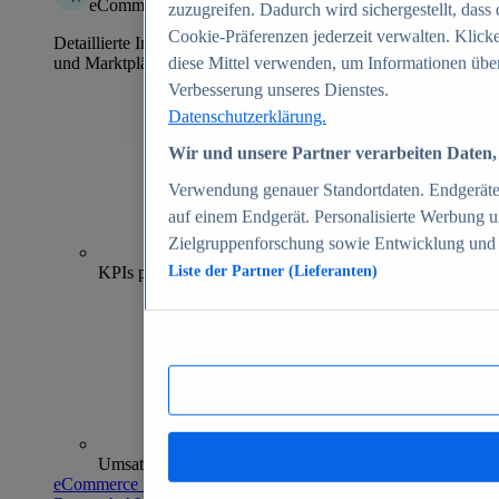
eCommerce Insights
zuzugreifen. Dadurch wird sichergestellt, dass 
Cookie-Präferenzen jederzeit verwalten. Klick
Detaillierte Informationen zu mehr als 39.000 Online-Shops
und Marktplätzen
diese Mittel verwenden, um Informationen über
Verbesserung unseres Dienstes.
Datenschutzerklärung.
Wir und unsere Partner verarbeiten Daten, 
Verwendung genauer Standortdaten. Endgeräteei
auf einem Endgerät. Personalisierte Werbung 
Zielgruppenforschung sowie Entwicklung und
70+
KPIs pro Shop
Liste der Partner (Lieferanten)
Umsatzanalysen und -prognosen
eCommerce Insights entdecken