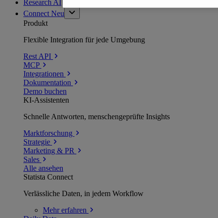
Research AI
Connect
Neu
Produkt
Flexible Integration für jede Umgebung
Rest API
MCP
Integrationen
Dokumentation
Demo buchen
KI-Assistenten
Schnelle Antworten, menschengeprüfte Insights
Marktforschung
Strategie
Marketing & PR
Sales
Alle ansehen
Statista Connect
Verlässliche Daten, in jedem Workflow
Mehr
erfahren