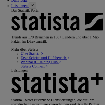
Daily Data
Leistungen
Das Statistik Portal
Trends aus 170 Branchen in 150+ Ländern und über 1 Mio.
Fakten im Direktzugriff.
Mehr über Statista
Über
Statista
Erste Schritte und
Hilfebereich
Webinar & Training
Hub
Statista
Connect
Leistungen
Statista+ bietet zusätzliche Dienstleistungen, die auf Ihre
spezifischen Bedürfnisse zugeschnitten sind. Als Ihr Partner