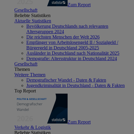
Zum Report
Gesellschaft
Beliebte Statistiken
Aktuelle Statistiken
Bevölkerung Deutschlands nach relevanten
Altersgruppen 2024
Die reichsten Menschen der Welt 2026
Empfänger von Arbeitslosengeld II / Sozialgeld /
Bürgergeld in Deutschland 2005-2025
Ausländer in Deutschland nach Nationalität 2025
Demografie: Altersstruktur in Deutschland 2024
Gesellschaft
Themen
Weitere Themen
Demografischer Wandel - Daten & Fakten
Jugendkriminalität in Deutschland - Daten & Fakten
Top Report
Zum Report
Verkehr & Logistik
Beliebte Statistiken