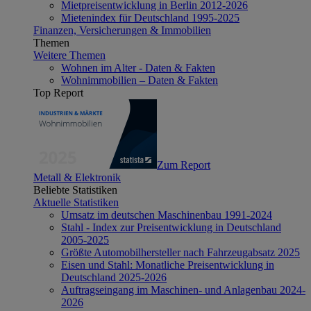
Mietpreisentwicklung in Berlin 2012-2026
Mietenindex für Deutschland 1995-2025
Finanzen, Versicherungen & Immobilien
Themen
Weitere Themen
Wohnen im Alter - Daten & Fakten
Wohnimmobilien – Daten & Fakten
Top Report
Zum Report
Metall & Elektronik
Beliebte Statistiken
Aktuelle Statistiken
Umsatz im deutschen Maschinenbau 1991-2024
Stahl - Index zur Preisentwicklung in Deutschland
2005-2025
Größte Automobilhersteller nach Fahrzeugabsatz 2025
Eisen und Stahl: Monatliche Preisentwicklung in
Deutschland 2025-2026
Auftragseingang im Maschinen- und Anlagenbau 2024-
2026