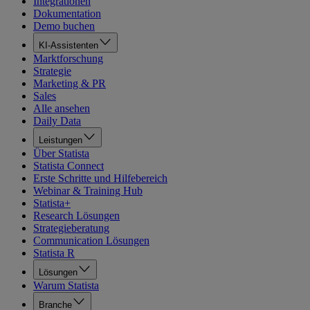
Integrationen
Dokumentation
Demo buchen
KI-Assistenten
Marktforschung
Strategie
Marketing & PR
Sales
Alle ansehen
Daily Data
Leistungen
Über Statista
Statista Connect
Erste Schritte und Hilfebereich
Webinar & Training Hub
Statista+
Research Lösungen
Strategieberatung
Communication Lösungen
Statista R
Lösungen
Warum Statista
Branche