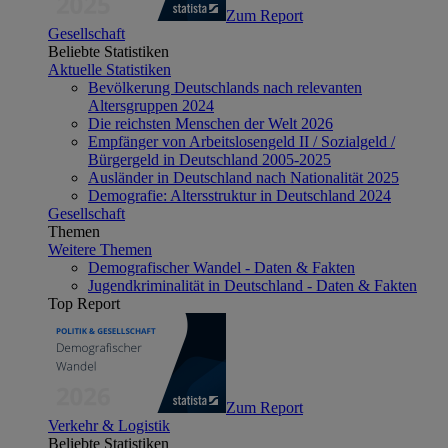
Zum Report
Gesellschaft
Beliebte Statistiken
Aktuelle Statistiken
Bevölkerung Deutschlands nach relevanten
Altersgruppen 2024
Die reichsten Menschen der Welt 2026
Empfänger von Arbeitslosengeld II / Sozialgeld /
Bürgergeld in Deutschland 2005-2025
Ausländer in Deutschland nach Nationalität 2025
Demografie: Altersstruktur in Deutschland 2024
Gesellschaft
Themen
Weitere Themen
Demografischer Wandel - Daten & Fakten
Jugendkriminalität in Deutschland - Daten & Fakten
Top Report
Zum Report
Verkehr & Logistik
Beliebte Statistiken