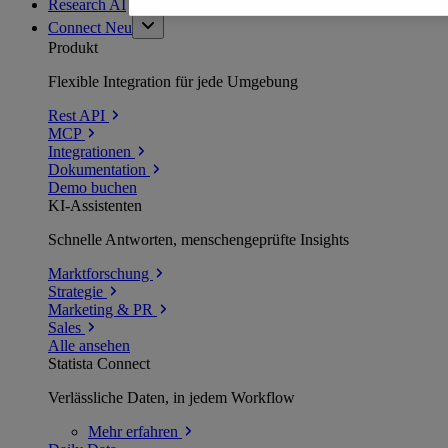
Research AI
Connect
Neu
Produkt
Flexible Integration für jede Umgebung
Rest API
MCP
Integrationen
Dokumentation
Demo buchen
KI-Assistenten
Schnelle Antworten, menschengeprüfte Insights
Marktforschung
Strategie
Marketing & PR
Sales
Alle ansehen
Statista Connect
Verlässliche Daten, in jedem Workflow
Mehr
erfahren