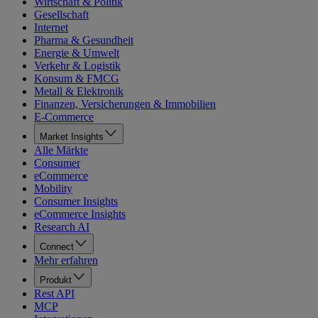
Wirtschaft & Politik
Gesellschaft
Internet
Pharma & Gesundheit
Energie & Umwelt
Verkehr & Logistik
Konsum & FMCG
Metall & Elektronik
Finanzen, Versicherungen & Immobilien
E-Commerce
Market Insights
Alle Märkte
Consumer
eCommerce
Mobility
Consumer Insights
eCommerce Insights
Research AI
Connect
Mehr erfahren
Produkt
Rest API
MCP