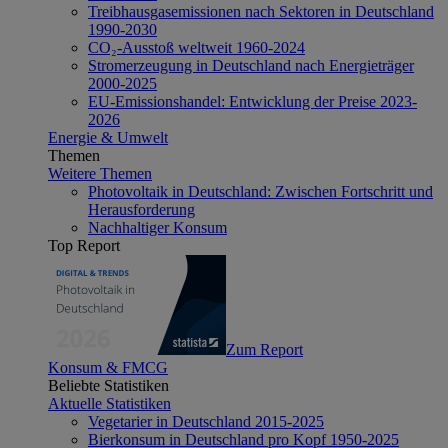
Treibhausgasemissionen nach Sektoren in Deutschland
1990-2030
CO₂-Ausstoß weltweit 1960-2024
Stromerzeugung in Deutschland nach Energieträger
2000-2025
EU-Emissionshandel: Entwicklung der Preise 2023-
2026
Energie & Umwelt
Themen
Weitere Themen
Photovoltaik in Deutschland: Zwischen Fortschritt und
Herausforderung
Nachhaltiger Konsum
Top Report
Zum Report
Konsum & FMCG
Beliebte Statistiken
Aktuelle Statistiken
Vegetarier in Deutschland 2015-2025
Bierkonsum in Deutschland pro Kopf 1950-2025