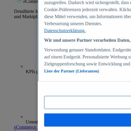
eCommerce Insights
zuzugreifen. Dadurch wird sichergestellt, dass 
Cookie-Präferenzen jederzeit verwalten. Klick
Detaillierte Informationen zu mehr als 39.000 Online-Shops
und Marktplätzen
diese Mittel verwenden, um Informationen über
Verbesserung unseres Dienstes.
Datenschutzerklärung.
Wir und unsere Partner verarbeiten Daten, 
Verwendung genauer Standortdaten. Endgeräteei
auf einem Endgerät. Personalisierte Werbung 
Zielgruppenforschung sowie Entwicklung und
70+
KPIs pro Shop
Liste der Partner (Lieferanten)
Umsatzanalysen und -prognosen
eCommerce Insights entdecken