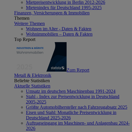
Mietpreisentwicklung in Berlin 2012-2026
Mietenindex für Deutschland 1995-2025
Finanzen, Versicherungen & Immobilien
Themen
Weitere Themen
Wohnen im Alter - Daten & Fakten
Wohnimmobilien – Daten & Fakten
Top Report
Zum Report
Metall & Elektronik
Beliebte Statistiken
Aktuelle Statistiken
Umsatz im deutschen Maschinenbau 1991-2024
Stahl - Index zur Preisentwicklung in Deutschland
2005-2025
Größte Automobilhersteller nach Fahrzeugabsatz 2025
Eisen und Stahl: Monatliche Preisentwicklung in
Deutschland 2025-2026
Auftragseingang im Maschinen- und Anlagenbau 2024-
2026