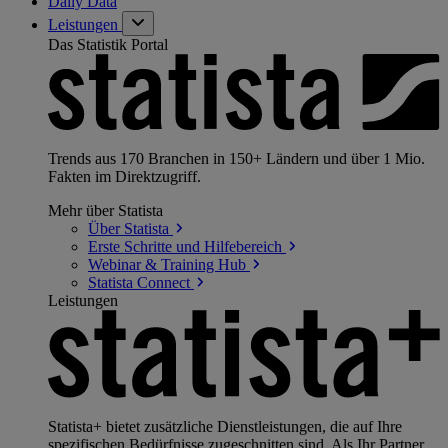
Daily Data
Leistungen
Das Statistik Portal
Trends aus 170 Branchen in 150+ Ländern und über 1 Mio.
Fakten im Direktzugriff.
Mehr über Statista
Über
Statista
Erste Schritte und
Hilfebereich
Webinar & Training
Hub
Statista
Connect
Leistungen
Statista+ bietet zusätzliche Dienstleistungen, die auf Ihre
spezifischen Bedürfnisse zugeschnitten sind. Als Ihr Partner