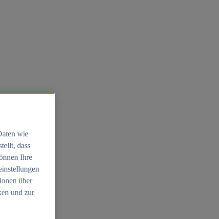
Daten wie
ellt, dass
können Ihre
einstellungen
ionen über
ken und zur