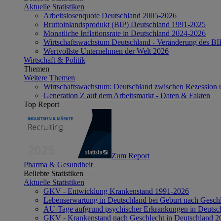
Aktuelle Statistiken
Arbeitslosenquote Deutschland 2005-2026
Bruttoinlandsprodukt (BIP) Deutschland 1991-2025
Monatliche Inflationsrate in Deutschland 2024-2026
Wirtschaftswachstum Deutschland - Veränderung des B
Wertvollste Unternehmen der Welt 2026
Wirtschaft & Politik
Themen
Weitere Themen
Wirtschaftswachstum: Deutschland zwischen Rezession 
Generation Z auf dem Arbeitsmarkt - Daten & Fakten
Top Report
Zum Report
Pharma & Gesundheit
Beliebte Statistiken
Aktuelle Statistiken
GKV - Entwicklung Krankenstand 1991-2026
Lebenserwartung in Deutschland bei Geburt nach Gesch
AU-Tage aufgrund psychischer Erkrankungen in Deutsc
GKV - Krankenstand nach Geschlecht in Deutschland 