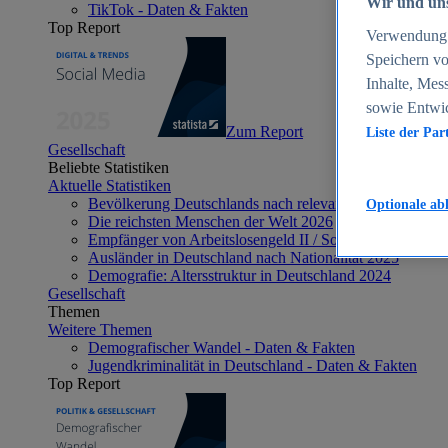
Wir und uns
TikTok - Daten & Fakten
Top Report
Verwendung g
Speichern vo
Inhalte, Mes
sowie Entwi
Zum Report
Liste der Par
Gesellschaft
Beliebte Statistiken
Aktuelle Statistiken
Bevölkerung Deutschlands nach relevanten Altersgrupp
Optionale ab
Die reichsten Menschen der Welt 2026
Empfänger von Arbeitslosengeld II / Sozialgeld / Bürge
Ausländer in Deutschland nach Nationalität 2025
Demografie: Altersstruktur in Deutschland 2024
Gesellschaft
Themen
Weitere Themen
Demografischer Wandel - Daten & Fakten
Jugendkriminalität in Deutschland - Daten & Fakten
Top Report