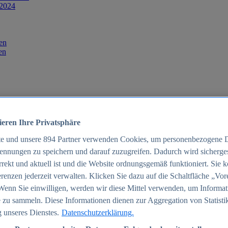
 2024
en
en
ieren Ihre Privatsphäre
te und unsere
894
Partner verwenden Cookies, um personenbezogene 
ennungen zu speichern und darauf zuzugreifen. Dadurch wird sichergest
orrekt und aktuell ist und die Website ordnungsgemäß funktioniert. Sie 
025
renzen jederzeit verwalten. Klicken Sie dazu auf die Schaltfläche „Vor
schland 2025
Wenn Sie einwilligen, werden wir diese Mittel verwenden, um Informat
 zu sammeln. Diese Informationen dienen zur Aggregation von Statisti
 unseres Dienstes.
Datenschutzerklärung.