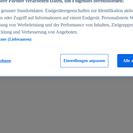
ere Partner verarbeiten Daten, um Folgendes bereitzustellen:
enauer Standortdaten. Endgeräteeigenschaften zur Identifikation aktiv
n oder Zugriff auf Informationen auf einem Endgerät. Personalisierte
sung von Werbeleistung und der Performance von Inhalten, Zielgruppe
cklung und Verbesserung von Angeboten.
tner (Lieferanten)
en 2024
lehnen
Einstellungen anpassen
Alle 
rgeld in Deutschland 2005-2025