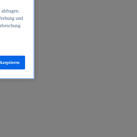
 abfragen.
 Werbung und
nforschung
akzeptieren