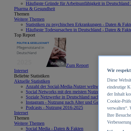
Häufigste Gründe für Arbeitsunfähigkeit in Deutschland
Pharma & Gesundheit
Themen
Weitere Themen
Statistiken zu psychischen Erkrankungen - Daten & Fakt
Häufigste Todesursachen in Deutschland - Daten & Fakt
Top Report
Zum Report
Wir respekt
Internet
Beliebte Statistiken
Diese Websi
Aktuelle Statistiken
Anzahl der Social-Media-Nutzer weltweit 2012-2025
eindeutige K
Social Networks mit den meisten Nutzern weltweit 2025
der Inhalt k
Soziale Netzwerke in Deutschland nach Generationen 2
Cookie-Präfe
Instagram - Nutzung nach Alter und Geschlecht in Deut
Podcasts - Nutzung 2016-2025
verwalten“. 
Internet
Ihre Besuche
Themen
Verbesserung
Weitere Themen
Social Media - Daten & Fakten