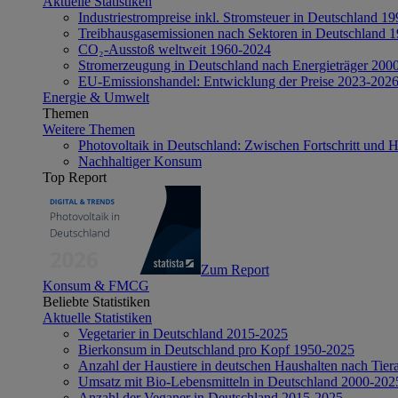
Aktuelle Statistiken
Industriestrompreise inkl. Stromsteuer in Deutschland 1
Treibhausgasemissionen nach Sektoren in Deutschland 
CO₂-Ausstoß weltweit 1960-2024
Stromerzeugung in Deutschland nach Energieträger 200
EU-Emissionshandel: Entwicklung der Preise 2023-202
Energie & Umwelt
Themen
Weitere Themen
Photovoltaik in Deutschland: Zwischen Fortschritt und 
Nachhaltiger Konsum
Top Report
Zum Report
Konsum & FMCG
Beliebte Statistiken
Aktuelle Statistiken
Vegetarier in Deutschland 2015-2025
Bierkonsum in Deutschland pro Kopf 1950-2025
Anzahl der Haustiere in deutschen Haushalten nach Tier
Umsatz mit Bio-Lebensmitteln in Deutschland 2000-202
Anzahl der Veganer in Deutschland 2015-2025