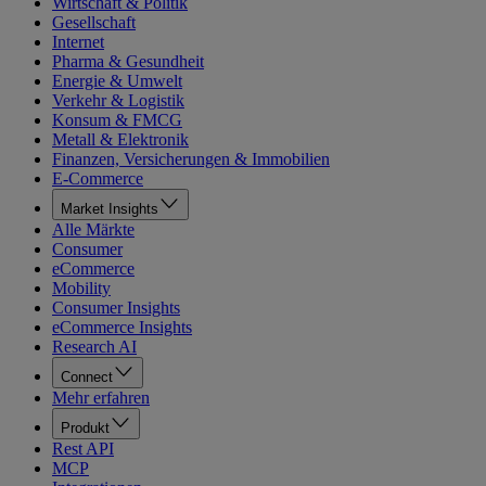
Wirtschaft & Politik
Gesellschaft
Internet
Pharma & Gesundheit
Energie & Umwelt
Verkehr & Logistik
Konsum & FMCG
Metall & Elektronik
Finanzen, Versicherungen & Immobilien
E-Commerce
Market Insights
Alle Märkte
Consumer
eCommerce
Mobility
Consumer Insights
eCommerce Insights
Research AI
Connect
Mehr erfahren
Produkt
Rest API
MCP