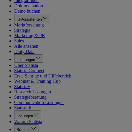
Integrationen
Dokumentation
Demo buchen
KI-Assistenten
Marktforschung
Strategie
Marketing & PR
Sales
Alle ansehen
Daily Data
Leistungen
Über Statista
Statista Connect
Erste Schritte und Hilfebereich
Webinar & Training Hub
Statista+
Research Lösungen
Strategieberatung
Communication Lösungen
Statista R
Lösungen
Warum Statista
Branche