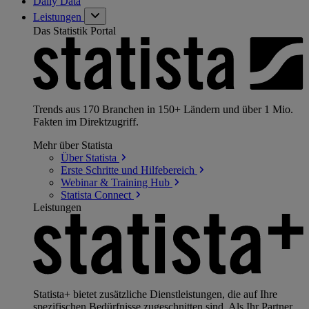
Daily Data
Leistungen
Das Statistik Portal
Trends aus 170 Branchen in 150+ Ländern und über 1 Mio.
Fakten im Direktzugriff.
Mehr über Statista
Über
Statista
Erste Schritte und
Hilfebereich
Webinar & Training
Hub
Statista
Connect
Leistungen
Statista+ bietet zusätzliche Dienstleistungen, die auf Ihre
spezifischen Bedürfnisse zugeschnitten sind. Als Ihr Partner