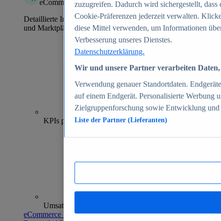
eCommerce Insights
zuzugreifen. Dadurch wird sichergestellt, dass 
Cookie-Präferenzen jederzeit verwalten. Klick
Detaillierte Informationen zu mehr als 39.000 Online-Shops
und Marktplätzen
diese Mittel verwenden, um Informationen über
Verbesserung unseres Dienstes.
Datenschutzerklärung.
Wir und unsere Partner verarbeiten Daten, 
Verwendung genauer Standortdaten. Endgeräteei
auf einem Endgerät. Personalisierte Werbung 
Zielgruppenforschung sowie Entwicklung und
70+
KPIs pro Shop
Liste der Partner (Lieferanten)
Umsatzanalysen und -prognosen
eCommerce Insights entdecken