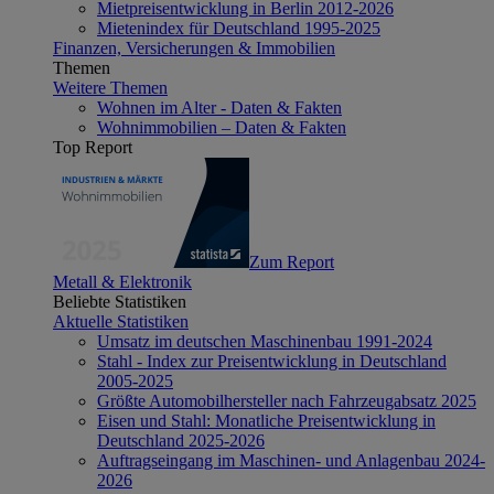
Mietpreisentwicklung in Berlin 2012-2026
Mietenindex für Deutschland 1995-2025
Finanzen, Versicherungen & Immobilien
Themen
Weitere Themen
Wohnen im Alter - Daten & Fakten
Wohnimmobilien – Daten & Fakten
Top Report
Zum Report
Metall & Elektronik
Beliebte Statistiken
Aktuelle Statistiken
Umsatz im deutschen Maschinenbau 1991-2024
Stahl - Index zur Preisentwicklung in Deutschland
2005-2025
Größte Automobilhersteller nach Fahrzeugabsatz 2025
Eisen und Stahl: Monatliche Preisentwicklung in
Deutschland 2025-2026
Auftragseingang im Maschinen- und Anlagenbau 2024-
2026