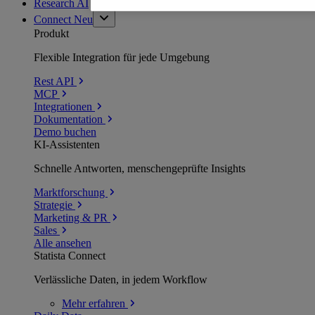
Research AI
Connect
Neu
Produkt
Flexible Integration für jede Umgebung
Rest API
MCP
Integrationen
Dokumentation
Demo buchen
KI-Assistenten
Schnelle Antworten, menschengeprüfte Insights
Marktforschung
Strategie
Marketing & PR
Sales
Alle ansehen
Statista Connect
Verlässliche Daten, in jedem Workflow
Mehr
erfahren