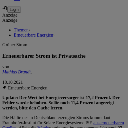
Anzeige
Anzeige
Themen
›
Erneuerbare Energien
›
Grüner Strom
Erneuerbarer Strom ist Privatsache
von
Mathias Brandt
,
18.10.2021
Erneuerbare Energien
Update: Der Wert bei Energieversorger ist 17,2 Prozent. Der
Fehler wurde behoben. Sollte noch 11,4 Prozent angezeigt
werden, bitte den Cache leeren.
Die Hälfte des in Deutschland erzeugten Stroms kommt laut
Fraunhofer-Institut für Solare Energiesysteme ISE
aus erneuerbaren
Quellen
. Allein die
Winde
nergie trug im vergangenen Jahr rund 27