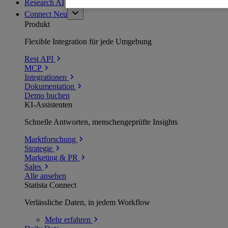
Research AI
Connect
Neu
Produkt
Flexible Integration für jede Umgebung
Rest API
MCP
Integrationen
Dokumentation
Demo buchen
KI-Assistenten
Schnelle Antworten, menschengeprüfte Insights
Marktforschung
Strategie
Marketing & PR
Sales
Alle ansehen
Statista Connect
Verlässliche Daten, in jedem Workflow
Mehr
erfahren