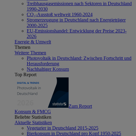
Treibhausgasemissionen nach Sektoren in Deutschland
1990-2030
CO₂-Ausstoß weltweit 1960-2024
Stromerzeugung in Deutschland nach Energieträger
2000-2025
EU-Emissionshandel: Entwicklung der Preise 2023-
2026
Energie & Umwelt
Themen
Weitere Themen
Photovoltaik in Deutschland: Zwischen Fortschritt und
Herausforderung
Nachhaltiger Konsum
Top Report
Zum Report
Konsum & FMCG
Beliebte Statistiken
Aktuelle Statistiken
Vegetarier in Deutschland 2015-2025
Bierkonsum in Deutschland pro Kopf 1950-2025