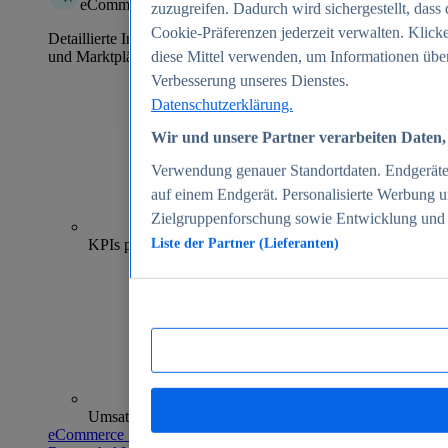
eCommerce Insights
zuzugreifen. Dadurch wird sichergestellt, dass 
Cookie-Präferenzen jederzeit verwalten. Klick
Detaillierte Informationen zu mehr als 39.000 Online-Shops
und Marktplätzen
diese Mittel verwenden, um Informationen über
Verbesserung unseres Dienstes.
Datenschutzerklärung.
Wir und unsere Partner verarbeiten Daten, 
Verwendung genauer Standortdaten. Endgeräteei
auf einem Endgerät. Personalisierte Werbung 
Zielgruppenforschung sowie Entwicklung und
70+
KPIs pro Shop
Liste der Partner (Lieferanten)
Umsatzanalysen und -prognosen
eCommerce Insights entdecken