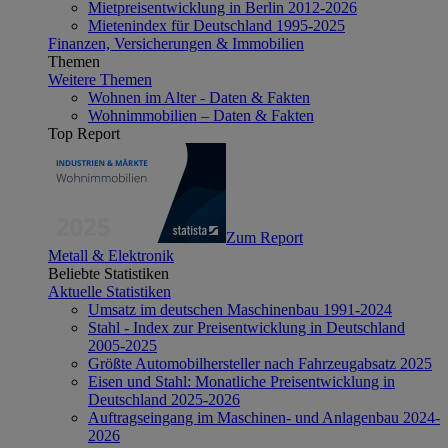
Mietpreisentwicklung in Berlin 2012-2026
Mietenindex für Deutschland 1995-2025
Finanzen, Versicherungen & Immobilien
Themen
Weitere Themen
Wohnen im Alter - Daten & Fakten
Wohnimmobilien – Daten & Fakten
Top Report
Zum Report
Metall & Elektronik
Beliebte Statistiken
Aktuelle Statistiken
Umsatz im deutschen Maschinenbau 1991-2024
Stahl - Index zur Preisentwicklung in Deutschland
2005-2025
Größte Automobilhersteller nach Fahrzeugabsatz 2025
Eisen und Stahl: Monatliche Preisentwicklung in
Deutschland 2025-2026
Auftragseingang im Maschinen- und Anlagenbau 2024-
2026