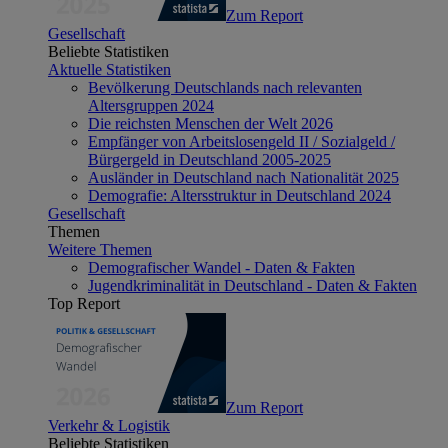
Zum Report
Gesellschaft
Beliebte Statistiken
Aktuelle Statistiken
Bevölkerung Deutschlands nach relevanten
Altersgruppen 2024
Die reichsten Menschen der Welt 2026
Empfänger von Arbeitslosengeld II / Sozialgeld /
Bürgergeld in Deutschland 2005-2025
Ausländer in Deutschland nach Nationalität 2025
Demografie: Altersstruktur in Deutschland 2024
Gesellschaft
Themen
Weitere Themen
Demografischer Wandel - Daten & Fakten
Jugendkriminalität in Deutschland - Daten & Fakten
Top Report
Zum Report
Verkehr & Logistik
Beliebte Statistiken