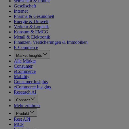
Wirtschaft & Politik
Gesellschaft
Internet
Pharma & Gesundheit
Energie & Umwelt
Verkehr & Logistik
Konsum & FMCG
Metall & Elektronik
Finanzen, Versicherungen & Immobilien
E-Commerce
Market Insights
Alle Märkte
Consumer
eCommerce
Mobility
Consumer Insights
eCommerce Insights
Research AI
Connect
Mehr erfahren
Produkt
Rest API
MCP