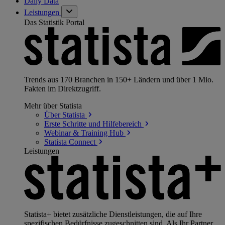
Daily Data
Leistungen
Das Statistik Portal
Trends aus 170 Branchen in 150+ Ländern und über 1 Mio.
Fakten im Direktzugriff.
Mehr über Statista
Über
Statista
Erste Schritte und
Hilfebereich
Webinar & Training
Hub
Statista
Connect
Leistungen
Statista+ bietet zusätzliche Dienstleistungen, die auf Ihre
spezifischen Bedürfnisse zugeschnitten sind. Als Ihr Partner