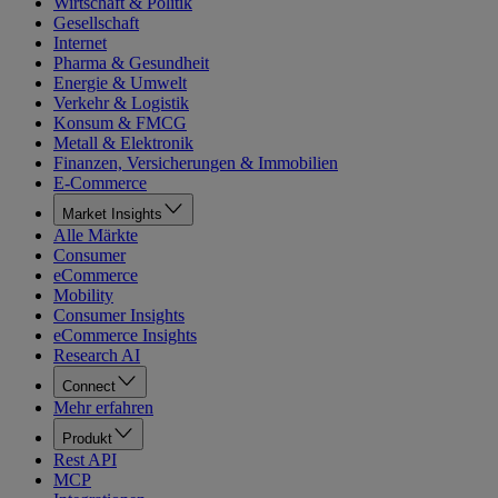
Wirtschaft & Politik
Gesellschaft
Internet
Pharma & Gesundheit
Energie & Umwelt
Verkehr & Logistik
Konsum & FMCG
Metall & Elektronik
Finanzen, Versicherungen & Immobilien
E-Commerce
Market Insights
Alle Märkte
Consumer
eCommerce
Mobility
Consumer Insights
eCommerce Insights
Research AI
Connect
Mehr erfahren
Produkt
Rest API
MCP