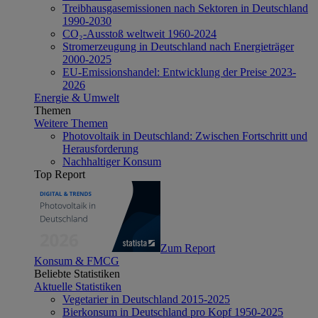
Treibhausgasemissionen nach Sektoren in Deutschland
1990-2030
CO₂-Ausstoß weltweit 1960-2024
Stromerzeugung in Deutschland nach Energieträger
2000-2025
EU-Emissionshandel: Entwicklung der Preise 2023-
2026
Energie & Umwelt
Themen
Weitere Themen
Photovoltaik in Deutschland: Zwischen Fortschritt und
Herausforderung
Nachhaltiger Konsum
Top Report
Zum Report
Konsum & FMCG
Beliebte Statistiken
Aktuelle Statistiken
Vegetarier in Deutschland 2015-2025
Bierkonsum in Deutschland pro Kopf 1950-2025