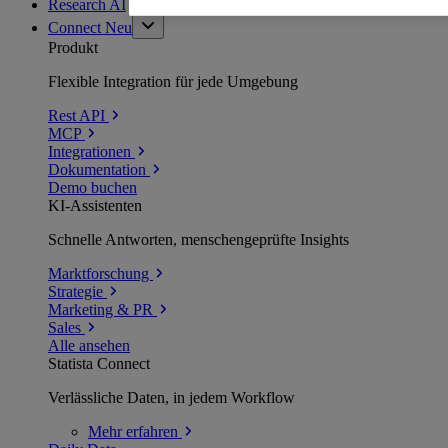
Research AI
Connect
Neu
Produkt
Flexible Integration für jede Umgebung
Rest API
MCP
Integrationen
Dokumentation
Demo buchen
KI-Assistenten
Schnelle Antworten, menschengeprüfte Insights
Marktforschung
Strategie
Marketing & PR
Sales
Alle ansehen
Statista Connect
Verlässliche Daten, in jedem Workflow
Mehr
erfahren