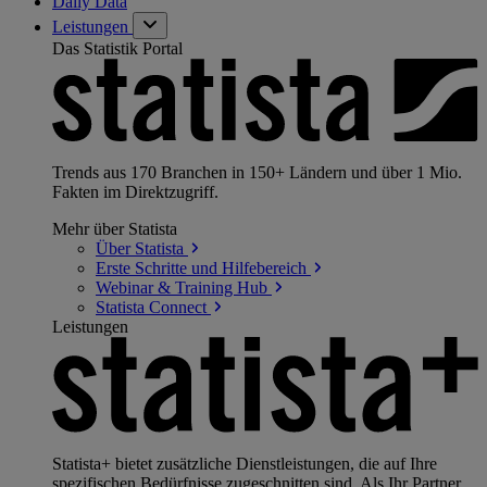
Daily Data
Leistungen
Das Statistik Portal
Trends aus 170 Branchen in 150+ Ländern und über 1 Mio.
Fakten im Direktzugriff.
Mehr über Statista
Über
Statista
Erste Schritte und
Hilfebereich
Webinar & Training
Hub
Statista
Connect
Leistungen
Statista+ bietet zusätzliche Dienstleistungen, die auf Ihre
spezifischen Bedürfnisse zugeschnitten sind. Als Ihr Partner