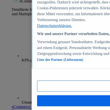
eCommerce Insights
zuzugreifen. Dadurch wird sichergestellt, dass 
Cookie-Präferenzen jederzeit verwalten. Klick
Detaillierte Informationen zu mehr als 39.000 Online-Shops
und Marktplätzen
diese Mittel verwenden, um Informationen über
Verbesserung unseres Dienstes.
Datenschutzerklärung.
Wir und unsere Partner verarbeiten Daten, 
Verwendung genauer Standortdaten. Endgeräteei
auf einem Endgerät. Personalisierte Werbung 
Zielgruppenforschung sowie Entwicklung und
70+
KPIs pro Shop
Liste der Partner (Lieferanten)
Umsatzanalysen und -prognosen
eCommerce Insights entdecken