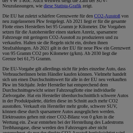
der VW T-Roc. Auch weltweit steigt die Zahl der SUV-
Neuzulassungen, wie
diese Statista-Grafik
zeigt.
Die EU hat zuletzt schärfere Grenzwerte für den
CO2-Ausstoß
von
neu zugelassenen Pkw festgelegt. Ab 2021 liegt er für die gesamte
Flotte eines Herstellers bei 95 Gramm je Kilometer. Die Vorgaben
setzen für die Autohersteller einen starken Anreiz, sparsamere
Fahrzeuge mit geringem CO2-Ausstoß zu produzieren und zu
verkaufen. Halten sie die Regeln nicht ein, drohen ihnen
Strafzahlungen. Ab 2021 gilt in der EU für neue Pkw ein Grenzwert
von 95 Gramm CO2 pro Kilometer (g/km). Ab 2030 liegt die
Grenze bei 61,75 Gramm.
Die EU-Vorgabe gilt allerdings nicht für jedes einzelne Auto, dass
VerbraucherInnen beim Händler kaufen können. Vielmehr handelt
sich um einen Durchschnittswert für alle in der EU neu verkauften
Pkw im Stichjahr. Jeder Hersteller hat entsprechend dem
Durchschnittsgewicht seiner Fahrzeugflotte eine individuelle
Zielvorgabe. Hat ein Hersteller überdurchschnittlich schwere Autos
in der Produktpalette, dürfen diese im Schnitt auch mehr CO2
ausstoßen. Verkauft ein Hersteller mehr große, schwere SUV,
können diese durch sparsamere Autos ausgeglichen werden.
Elektroautos gehen mit einer CO2-Bilanz von 0 g/km in die
Wertung ein. Zwar entstehen bei der Herstellung des Ladestroms
Treibhausgase, diese werden den Fahrzeugen aber nicht
angerechnet, da nur der direkte CO2-Ausstoß berücksichtigt wird.