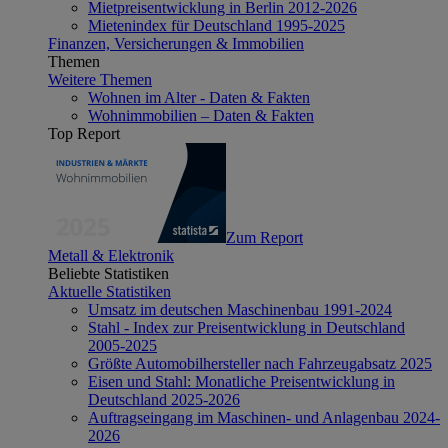
Mietpreisentwicklung in Berlin 2012-2026
Mietenindex für Deutschland 1995-2025
Finanzen, Versicherungen & Immobilien
Themen
Weitere Themen
Wohnen im Alter - Daten & Fakten
Wohnimmobilien – Daten & Fakten
Top Report
Zum Report
Metall & Elektronik
Beliebte Statistiken
Aktuelle Statistiken
Umsatz im deutschen Maschinenbau 1991-2024
Stahl - Index zur Preisentwicklung in Deutschland
2005-2025
Größte Automobilhersteller nach Fahrzeugabsatz 2025
Eisen und Stahl: Monatliche Preisentwicklung in
Deutschland 2025-2026
Auftragseingang im Maschinen- und Anlagenbau 2024-
2026