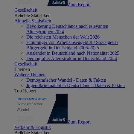
Zum Report
Gesellschaft
Beliebte Statistiken
Aktuelle Statistiken
Bevölkerung Deutschlands nach relevanten
Altersgruppen 2024
Die reichsten Menschen der Welt 2026
Empfänger von Arbeitslosengeld II / Sozialgeld /
Bürgergeld in Deutschland 2005-2025
Ausländer in Deutschland nach Nationalität 2025
Demografie: Altersstruktur in Deutschland 2024
Gesellschaft
Themen
Weitere Themen
Demografischer Wandel - Daten & Fakten
Jugendkriminalität in Deutschland - Daten & Fakten
Top Report
Zum Report
Verkehr & Logistik
Beliebte Statistiken