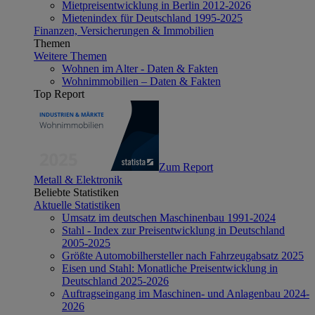
Mietpreisentwicklung in Berlin 2012-2026
Mietenindex für Deutschland 1995-2025
Finanzen, Versicherungen & Immobilien
Themen
Weitere Themen
Wohnen im Alter - Daten & Fakten
Wohnimmobilien – Daten & Fakten
Top Report
Zum Report
Metall & Elektronik
Beliebte Statistiken
Aktuelle Statistiken
Umsatz im deutschen Maschinenbau 1991-2024
Stahl - Index zur Preisentwicklung in Deutschland
2005-2025
Größte Automobilhersteller nach Fahrzeugabsatz 2025
Eisen und Stahl: Monatliche Preisentwicklung in
Deutschland 2025-2026
Auftragseingang im Maschinen- und Anlagenbau 2024-
2026