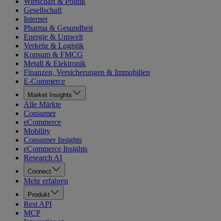
Wirtschaft & Politik
Gesellschaft
Internet
Pharma & Gesundheit
Energie & Umwelt
Verkehr & Logistik
Konsum & FMCG
Metall & Elektronik
Finanzen, Versicherungen & Immobilien
E-Commerce
Market Insights
Alle Märkte
Consumer
eCommerce
Mobility
Consumer Insights
eCommerce Insights
Research AI
Connect
Mehr erfahren
Produkt
Rest API
MCP