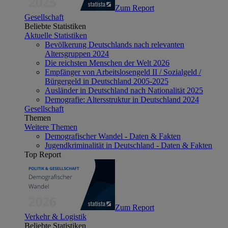
Zum Report
Gesellschaft
Beliebte Statistiken
Aktuelle Statistiken
Bevölkerung Deutschlands nach relevanten
Altersgruppen 2024
Die reichsten Menschen der Welt 2026
Empfänger von Arbeitslosengeld II / Sozialgeld /
Bürgergeld in Deutschland 2005-2025
Ausländer in Deutschland nach Nationalität 2025
Demografie: Altersstruktur in Deutschland 2024
Gesellschaft
Themen
Weitere Themen
Demografischer Wandel - Daten & Fakten
Jugendkriminalität in Deutschland - Daten & Fakten
Top Report
Zum Report
Verkehr & Logistik
Beliebte Statistiken