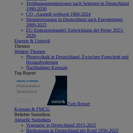
Treibhausgasemissionen nach Sektoren in Deutschland
1990-2030
CO₂-Ausstoß weltweit 1960-2024
Stromerzeugung in Deutschland nach Energieträger
2000-2025
EU-Emissionshandel: Entwicklung der Preise 2023-
2026
Energie & Umwelt
Themen
Weitere Themen
Photovoltaik in Deutschland: Zwischen Fortschritt und
Herausforderung
Nachhaltiger Konsum
Top Report
Zum Report
Konsum & FMCG
Beliebte Statistiken
Aktuelle Statistiken
Vegetarier in Deutschland 2015-2025
Bierkonsum in Deutschland pro Kopf 1950-2025