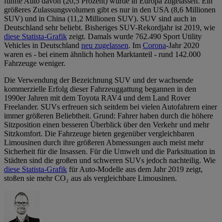
fünfte Auto davon (20,5 Prozent) wurde in Europa zugelassen. Ein
größeres Zulassungsvolumen gibt es nur in den USA (8,6 Millionen
SUV) und in China (11,2 Millionen SUV). SUV sind auch in
Deutschland sehr beliebt. Bisheriges SUV-Rekordjahr ist 2019, wie
diese Statista-Grafik
zeigt. Damals wurde 762.490 Sport Utility
Vehicles in Deutschland
neu zugelassen
. Im
Corona
-Jahr 2020
waren es - bei einem ähnlich hohen Marktanteil - rund 142.000
Fahrzeuge weniger.
Die Verwendung der Bezeichnung SUV und der wachsende
kommerzielle Erfolg dieser Fahrzeuggattung begannen in den
1990er Jahren mit dem Toyota RAV4 und dem Land Rover
Freelander. SUVs erfreuen sich seitdem bei vielen Autofahrern einer
immer größeren Beliebtheit. Grund: Fahrer haben durch die höhere
Sitzposition einen besseren Überblick über den Verkehr und mehr
Sitzkomfort. Die Fahrzeuge bieten gegenüber vergleichbaren
Limousinen durch ihre größeren Abmessungen auch meist mehr
Sicherheit für die Insassen. Für die Umwelt und die Parksituation in
Städten sind die großen und schweren SUVs jedoch nachteilig. Wie
diese Statista-Grafik
für Auto-Modelle aus dem Jahr 2019 zeigt,
stoßen sie mehr CO₂ aus als vergleichbare Limousinen.