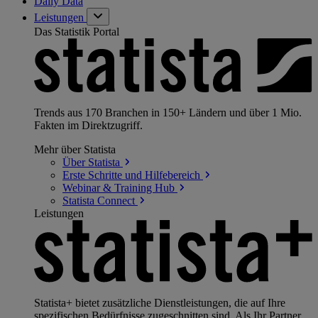
Daily Data
Leistungen
Das Statistik Portal
Trends aus 170 Branchen in 150+ Ländern und über 1 Mio.
Fakten im Direktzugriff.
Mehr über Statista
Über
Statista
Erste Schritte und
Hilfebereich
Webinar & Training
Hub
Statista
Connect
Leistungen
Statista+ bietet zusätzliche Dienstleistungen, die auf Ihre
spezifischen Bedürfnisse zugeschnitten sind. Als Ihr Partner