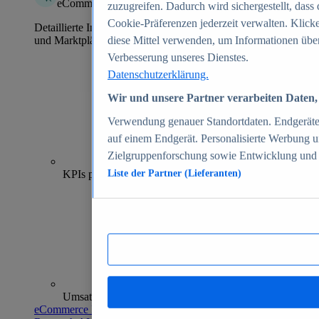
eCommerce Insights
zuzugreifen. Dadurch wird sichergestellt, dass 
Cookie-Präferenzen jederzeit verwalten. Klick
Detaillierte Informationen zu mehr als 39.000 Online-Shops
und Marktplätzen
diese Mittel verwenden, um Informationen über
Verbesserung unseres Dienstes.
Datenschutzerklärung.
Wir und unsere Partner verarbeiten Daten, 
Verwendung genauer Standortdaten. Endgeräteei
auf einem Endgerät. Personalisierte Werbung 
Zielgruppenforschung sowie Entwicklung und
70+
KPIs pro Shop
Liste der Partner (Lieferanten)
Umsatzanalysen und -prognosen
eCommerce Insights entdecken