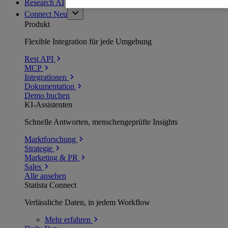
Research AI
Connect
Neu
Produkt
Flexible Integration für jede Umgebung
Rest API
MCP
Integrationen
Dokumentation
Demo buchen
KI-Assistenten
Schnelle Antworten, menschengeprüfte Insights
Marktforschung
Strategie
Marketing & PR
Sales
Alle ansehen
Statista Connect
Verlässliche Daten, in jedem Workflow
Mehr
erfahren