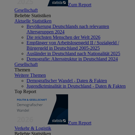
Zum Report
Gesellschaft
Beliebte Statistiken
Aktuelle Statistiken
Bevölkerung Deutschlands nach relevanten
Altersgruppen 2024
Die reichsten Menschen der Welt 2026
Empfänger von Arbeitslosengeld II / Sozialgeld /
Bürgergeld in Deutschland 2005-2025
Ausländer in Deutschland nach Nationalität 2025
Demografie: Altersstruktur in Deutschland 2024
Gesellschaft
Themen
Weitere Themen
Demografischer Wandel - Daten & Fakten
Jugendkriminalität in Deutschland - Daten & Fakten
Top Report
Zum Report
Verkehr & Logistik
Beliebte Statistiken