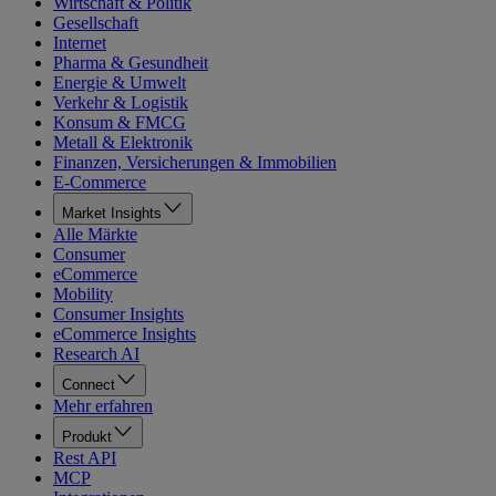
Wirtschaft & Politik
Gesellschaft
Internet
Pharma & Gesundheit
Energie & Umwelt
Verkehr & Logistik
Konsum & FMCG
Metall & Elektronik
Finanzen, Versicherungen & Immobilien
E-Commerce
Market Insights
Alle Märkte
Consumer
eCommerce
Mobility
Consumer Insights
eCommerce Insights
Research AI
Connect
Mehr erfahren
Produkt
Rest API
MCP