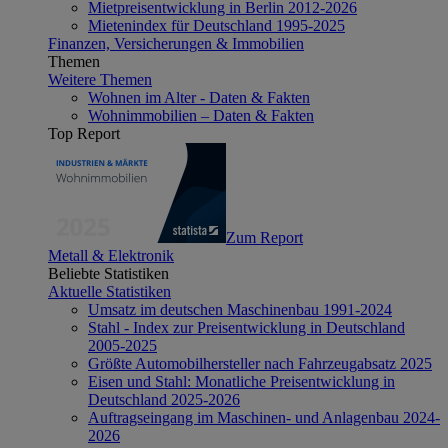
Mietpreisentwicklung in Berlin 2012-2026
Mietenindex für Deutschland 1995-2025
Finanzen, Versicherungen & Immobilien
Themen
Weitere Themen
Wohnen im Alter - Daten & Fakten
Wohnimmobilien – Daten & Fakten
Top Report
Zum Report
Metall & Elektronik
Beliebte Statistiken
Aktuelle Statistiken
Umsatz im deutschen Maschinenbau 1991-2024
Stahl - Index zur Preisentwicklung in Deutschland
2005-2025
Größte Automobilhersteller nach Fahrzeugabsatz 2025
Eisen und Stahl: Monatliche Preisentwicklung in
Deutschland 2025-2026
Auftragseingang im Maschinen- und Anlagenbau 2024-
2026