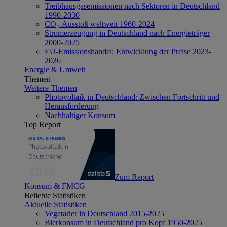
Treibhausgasemissionen nach Sektoren in Deutschland
1990-2030
CO₂-Ausstoß weltweit 1960-2024
Stromerzeugung in Deutschland nach Energieträger
2000-2025
EU-Emissionshandel: Entwicklung der Preise 2023-
2026
Energie & Umwelt
Themen
Weitere Themen
Photovoltaik in Deutschland: Zwischen Fortschritt und
Herausforderung
Nachhaltiger Konsum
Top Report
Zum Report
Konsum & FMCG
Beliebte Statistiken
Aktuelle Statistiken
Vegetarier in Deutschland 2015-2025
Bierkonsum in Deutschland pro Kopf 1950-2025