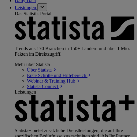
Daily Data
Leistungen
Das Statistik Portal
Trends aus 170 Branchen in 150+ Ländern und über 1 Mio.
Fakten im Direktzugriff.
Mehr über Statista
Über
Statista
Erste Schritte und
Hilfebereich
Webinar & Training
Hub
Statista
Connect
Leistungen
Statista+ bietet zusätzliche Dienstleistungen, die auf Ihre
spezifischen Bedürfnisse zugeschnitten sind. Als Ihr Partner