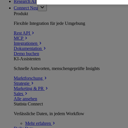
Research AI
Connect
Neu
Produkt
Flexible Integration für jede Umgebung
Rest API
MCP
Integrationen
Dokumentation
Demo buchen
KI-Assistenten
Schnelle Antworten, menschengeprüfte Insights
Marktforschung
Strategie
Marketing & PR
Sales
Alle ansehen
Statista Connect
Verlässliche Daten, in jedem Workflow
Mehr
erfahren