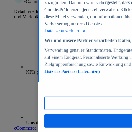
eCommerce Insights
zuzugreifen. Dadurch wird sichergestellt, dass 
Cookie-Präferenzen jederzeit verwalten. Klick
Detaillierte Informationen zu mehr als 39.000 Online-Shops
und Marktplätzen
diese Mittel verwenden, um Informationen über
Verbesserung unseres Dienstes.
Datenschutzerklärung.
Wir und unsere Partner verarbeiten Daten, 
Verwendung genauer Standortdaten. Endgeräteei
auf einem Endgerät. Personalisierte Werbung 
Zielgruppenforschung sowie Entwicklung und
70+
KPIs pro Shop
Liste der Partner (Lieferanten)
Umsatzanalysen und -prognosen
eCommerce Insights entdecken