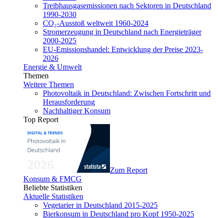
Treibhausgasemissionen nach Sektoren in Deutschland
1990-2030
CO₂-Ausstoß weltweit 1960-2024
Stromerzeugung in Deutschland nach Energieträger
2000-2025
EU-Emissionshandel: Entwicklung der Preise 2023-
2026
Energie & Umwelt
Themen
Weitere Themen
Photovoltaik in Deutschland: Zwischen Fortschritt und
Herausforderung
Nachhaltiger Konsum
Top Report
Zum Report
Konsum & FMCG
Beliebte Statistiken
Aktuelle Statistiken
Vegetarier in Deutschland 2015-2025
Bierkonsum in Deutschland pro Kopf 1950-2025