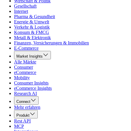
Wirtschaft & Politik
Gesellschaft
Internet
Pharma & Gesundheit
Energie & Umwelt
Verkehr & Logistik
Konsum & FMCG
Metall & Elektronik
Finanzen, Versicherungen & Immobilien
E-Commerce
Market Insights
Alle Märkte
Consumer
eCommerce
Mobility
Consumer Insights
eCommerce Insights
Research AI
Connect
Mehr erfahren
Produkt
Rest API
MCP