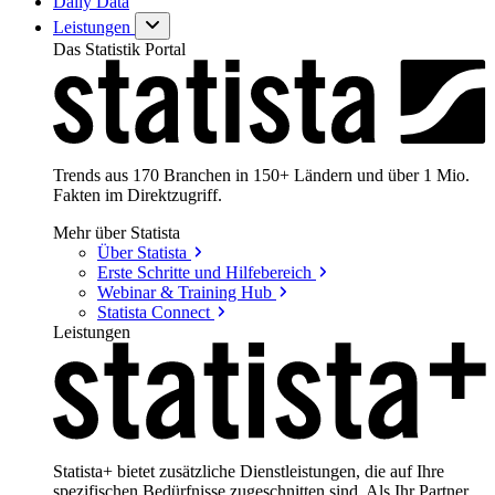
Daily Data
Leistungen
Das Statistik Portal
Trends aus 170 Branchen in 150+ Ländern und über 1 Mio.
Fakten im Direktzugriff.
Mehr über Statista
Über
Statista
Erste Schritte und
Hilfebereich
Webinar & Training
Hub
Statista
Connect
Leistungen
Statista+ bietet zusätzliche Dienstleistungen, die auf Ihre
spezifischen Bedürfnisse zugeschnitten sind. Als Ihr Partner