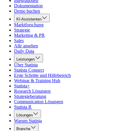
Integrationen
Dokumentation
Demo buchen
KI-Assistenten
Marktforschung
Strategie
Marketing & PR
Sales
Alle ansehen
Daily Data
Leistungen
Über Statista
Statista Connect
Erste Schritte und Hilfebereich
Webinar & Training Hub
Statista+
Research Lösungen
Strategieberatung
Communication Lösungen
Statista R
Lösungen
Warum Statista
Branche