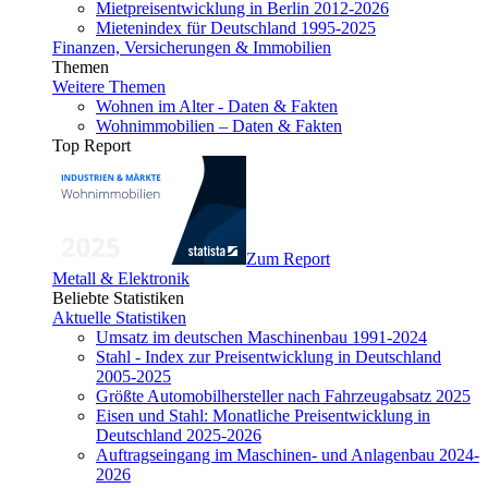
Mietpreisentwicklung in Berlin 2012-2026
Mietenindex für Deutschland 1995-2025
Finanzen, Versicherungen & Immobilien
Themen
Weitere Themen
Wohnen im Alter - Daten & Fakten
Wohnimmobilien – Daten & Fakten
Top Report
Zum Report
Metall & Elektronik
Beliebte Statistiken
Aktuelle Statistiken
Umsatz im deutschen Maschinenbau 1991-2024
Stahl - Index zur Preisentwicklung in Deutschland
2005-2025
Größte Automobilhersteller nach Fahrzeugabsatz 2025
Eisen und Stahl: Monatliche Preisentwicklung in
Deutschland 2025-2026
Auftragseingang im Maschinen- und Anlagenbau 2024-
2026