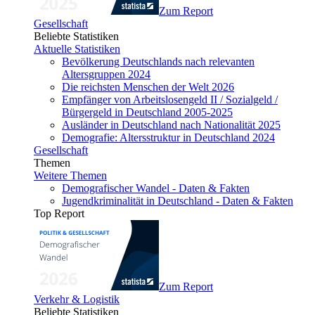
Zum Report
Gesellschaft
Beliebte Statistiken
Aktuelle Statistiken
Bevölkerung Deutschlands nach relevanten
Altersgruppen 2024
Die reichsten Menschen der Welt 2026
Empfänger von Arbeitslosengeld II / Sozialgeld /
Bürgergeld in Deutschland 2005-2025
Ausländer in Deutschland nach Nationalität 2025
Demografie: Altersstruktur in Deutschland 2024
Gesellschaft
Themen
Weitere Themen
Demografischer Wandel - Daten & Fakten
Jugendkriminalität in Deutschland - Daten & Fakten
Top Report
Zum Report
Verkehr & Logistik
Beliebte Statistiken