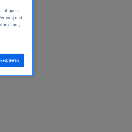
 abfragen.
 Werbung und
nforschung
akzeptieren