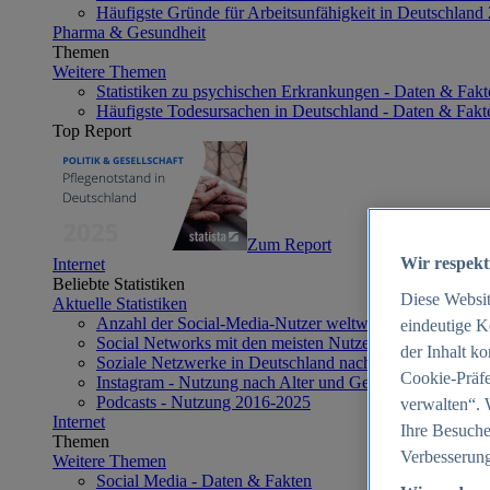
Häufigste Gründe für Arbeitsunfähigkeit in Deutschland
Pharma & Gesundheit
Themen
Weitere Themen
Statistiken zu psychischen Erkrankungen - Daten & Fakt
Häufigste Todesursachen in Deutschland - Daten & Fakt
Top Report
Zum Report
Wir respekt
Internet
Beliebte Statistiken
Diese Websi
Aktuelle Statistiken
Anzahl der Social-Media-Nutzer weltweit 2012-2025
eindeutige K
Social Networks mit den meisten Nutzern weltweit 2025
der Inhalt k
Soziale Netzwerke in Deutschland nach Generationen 2
Cookie-Präfe
Instagram - Nutzung nach Alter und Geschlecht in Deut
Podcasts - Nutzung 2016-2025
verwalten“. 
Internet
Ihre Besuche
Themen
Verbesserung
Weitere Themen
Social Media - Daten & Fakten