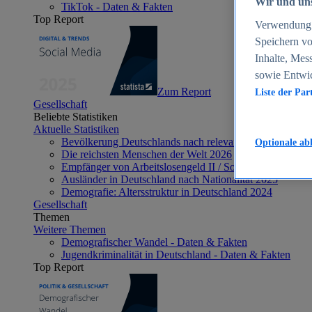
Wir und uns
TikTok - Daten & Fakten
Top Report
Verwendung g
Speichern vo
Inhalte, Mes
sowie Entwi
Zum Report
Liste der Par
Gesellschaft
Beliebte Statistiken
Aktuelle Statistiken
Bevölkerung Deutschlands nach relevanten Altersgrupp
Optionale ab
Die reichsten Menschen der Welt 2026
Empfänger von Arbeitslosengeld II / Sozialgeld / Bürge
Ausländer in Deutschland nach Nationalität 2025
Demografie: Altersstruktur in Deutschland 2024
Gesellschaft
Themen
Weitere Themen
Demografischer Wandel - Daten & Fakten
Jugendkriminalität in Deutschland - Daten & Fakten
Top Report