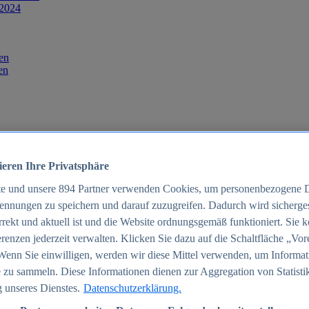
 2024
en
en
ieren Ihre Privatsphäre
te und unsere
894
Partner verwenden Cookies, um personenbezogene 
ennungen zu speichern und darauf zuzugreifen. Dadurch wird sichergest
orrekt und aktuell ist und die Website ordnungsgemäß funktioniert. Sie 
025
renzen jederzeit verwalten. Klicken Sie dazu auf die Schaltfläche „Vor
schland 2025
Wenn Sie einwilligen, werden wir diese Mittel verwenden, um Informat
 zu sammeln. Diese Informationen dienen zur Aggregation von Statisti
 unseres Dienstes.
Datenschutzerklärung.