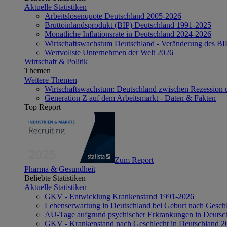
Aktuelle Statistiken
Arbeitslosenquote Deutschland 2005-2026
Bruttoinlandsprodukt (BIP) Deutschland 1991-2025
Monatliche Inflationsrate in Deutschland 2024-2026
Wirtschaftswachstum Deutschland - Veränderung des B
Wertvollste Unternehmen der Welt 2026
Wirtschaft & Politik
Themen
Weitere Themen
Wirtschaftswachstum: Deutschland zwischen Rezession 
Generation Z auf dem Arbeitsmarkt - Daten & Fakten
Top Report
Zum Report
Pharma & Gesundheit
Beliebte Statistiken
Aktuelle Statistiken
GKV - Entwicklung Krankenstand 1991-2026
Lebenserwartung in Deutschland bei Geburt nach Gesch
AU-Tage aufgrund psychischer Erkrankungen in Deutsc
GKV - Krankenstand nach Geschlecht in Deutschland 