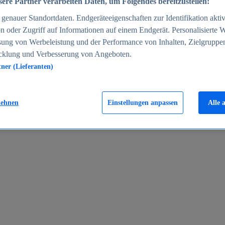
ere Partner verarbeiten Daten, um Folgendes bereitzustellen:
enauer Standortdaten. Endgeräteeigenschaften zur Identifikation aktiv
n oder Zugriff auf Informationen auf einem Endgerät. Personalisierte
sung von Werbeleistung und der Performance von Inhalten, Zielgruppe
cklung und Verbesserung von Angeboten.
tner (Lieferanten)
en 2024
lehnen
Einstellungen anpassen
Alle 
rgeld in Deutschland 2005-2025