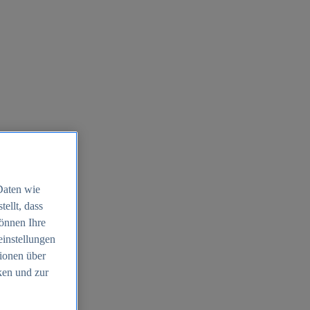
Daten wie
ellt, dass
können Ihre
einstellungen
ionen über
ken und zur