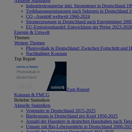
Aktuelle Statistiken
Industriestrompreise inkl. Stromsteuer in Deutschland 1
Treibhausgasemissionen nach Sektoren in Deutschland 
CO₂-Ausstoß weltweit 1960-2024
Stromerzeugung in Deutschland nach Energieträger 200
EU-Emissionshandel: Entwicklung der Preise 2023-202
Energie & Umwelt
Themen
Weitere Themen
Photovoltaik in Deutschland: Zwischen Fortschritt und 
Nachhaltiger Konsum
Top Report
Zum Report
Konsum & FMCG
Beliebte Statistiken
Aktuelle Statistiken
Vegetarier in Deutschland 2015-2025
Bierkonsum in Deutschland pro Kopf 1950-2025
Anzahl der Haustiere in deutschen Haushalten nach Tier
Umsatz mit Bio-Lebensmitteln in Deutschland 2000-202
Anzahl der Veganer in Deutschland 2015-2025