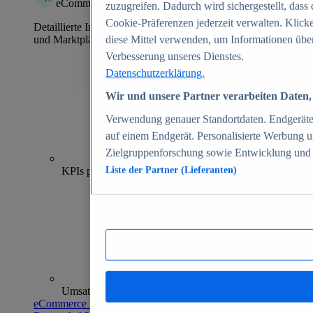
eCommerce Insights
zuzugreifen. Dadurch wird sichergestellt, dass 
Cookie-Präferenzen jederzeit verwalten. Klick
Detaillierte Informationen zu mehr als 39.000 Online-Shops
und Marktplätzen
diese Mittel verwenden, um Informationen über
Verbesserung unseres Dienstes.
Datenschutzerklärung.
Wir und unsere Partner verarbeiten Daten, 
Verwendung genauer Standortdaten. Endgeräteei
auf einem Endgerät. Personalisierte Werbung 
Zielgruppenforschung sowie Entwicklung und
70+
KPIs pro Shop
Liste der Partner (Lieferanten)
Umsatzanalysen und -prognosen
eCommerce Insights entdecken