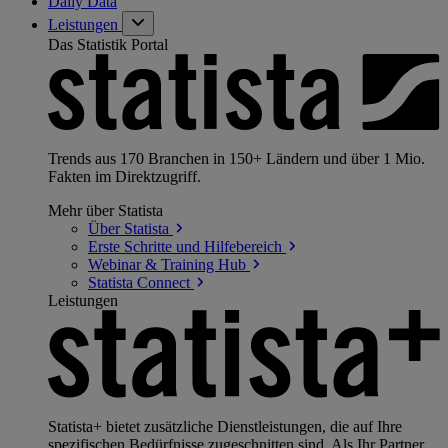
Daily Data
Leistungen
Das Statistik Portal
Trends aus 170 Branchen in 150+ Ländern und über 1 Mio.
Fakten im Direktzugriff.
Mehr über Statista
Über
Statista
Erste Schritte und
Hilfebereich
Webinar & Training
Hub
Statista
Connect
Leistungen
Statista+ bietet zusätzliche Dienstleistungen, die auf Ihre
spezifischen Bedürfnisse zugeschnitten sind. Als Ihr Partner