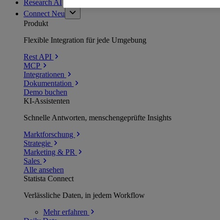
Research AI
Connect
Neu
Produkt
Flexible Integration für jede Umgebung
Rest API
MCP
Integrationen
Dokumentation
Demo buchen
KI-Assistenten
Schnelle Antworten, menschengeprüfte Insights
Marktforschung
Strategie
Marketing & PR
Sales
Alle ansehen
Statista Connect
Verlässliche Daten, in jedem Workflow
Mehr
erfahren