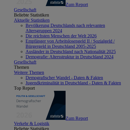
Zum Report
Gesellschaft
Beliebte Statistiken
Aktuelle Statistiken
Bevölkerung Deutschlands nach relevanten
Altersgruppen 2024
Die reichsten Menschen der Welt 2026
Empfänger von Arbeitslosengeld II / Sozialgeld /
Bürgergeld in Deutschland 2005-2025
Ausländer in Deutschland nach Nationalität 2025
Demografie: Altersstruktur in Deutschland 2024
Gesellschaft
Themen
Weitere Themen
Demografischer Wandel - Daten & Fakten
Jugendkriminalität in Deutschland - Daten & Fakten
Top Report
Zum Report
Verkehr & Logistik
Beliebte Statistiken