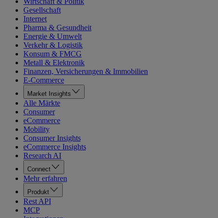
Wirtschaft & Politik
Gesellschaft
Internet
Pharma & Gesundheit
Energie & Umwelt
Verkehr & Logistik
Konsum & FMCG
Metall & Elektronik
Finanzen, Versicherungen & Immobilien
E-Commerce
Market Insights
Alle Märkte
Consumer
eCommerce
Mobility
Consumer Insights
eCommerce Insights
Research AI
Connect
Mehr erfahren
Produkt
Rest API
MCP