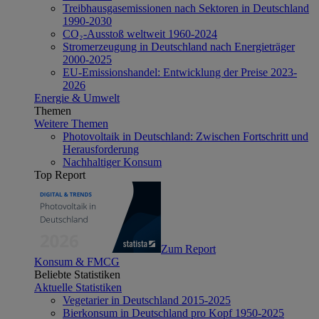
Treibhausgasemissionen nach Sektoren in Deutschland
1990-2030
CO₂-Ausstoß weltweit 1960-2024
Stromerzeugung in Deutschland nach Energieträger
2000-2025
EU-Emissionshandel: Entwicklung der Preise 2023-
2026
Energie & Umwelt
Themen
Weitere Themen
Photovoltaik in Deutschland: Zwischen Fortschritt und
Herausforderung
Nachhaltiger Konsum
Top Report
Zum Report
Konsum & FMCG
Beliebte Statistiken
Aktuelle Statistiken
Vegetarier in Deutschland 2015-2025
Bierkonsum in Deutschland pro Kopf 1950-2025