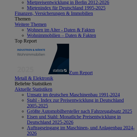
Mietpreisentwicklung in Berlin 2012-2026
Mietenindex für Deutschland 1995-2025
Finanzen, Versicherungen & Immobilien
Themen
Weitere Themen
Wohnen im Alter - Daten & Fakten
Wohnimmobilien – Daten & Fakten
Top Report
Zum Report
Metall & Elektronik
Beliebte Statistiken
Aktuelle Statistiken
Umsatz im deutschen Maschinenbau 1991-2024
Stahl - Index zur Preisentwicklung in Deutschland
2005-2025
Größte Automobilhersteller nach Fahrzeugabsatz 2025
Eisen und Stahl: Monatliche Preisentwicklung in
Deutschland 2025-2026
Auftragseingang im Maschinen- und Anlagenbau 2024-
2026