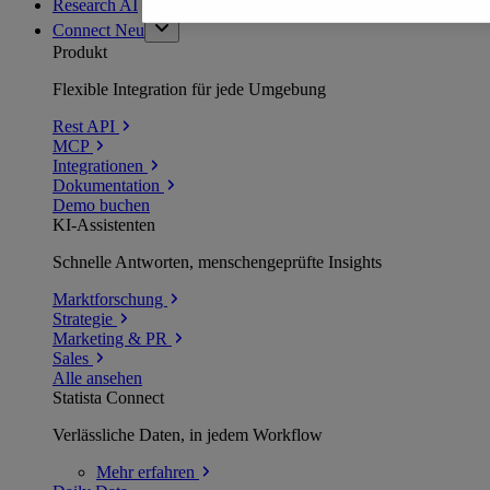
Research AI
Connect
Neu
Produkt
Flexible Integration für jede Umgebung
Rest API
MCP
Integrationen
Dokumentation
Demo buchen
KI-Assistenten
Schnelle Antworten, menschengeprüfte Insights
Marktforschung
Strategie
Marketing & PR
Sales
Alle ansehen
Statista Connect
Verlässliche Daten, in jedem Workflow
Mehr
erfahren