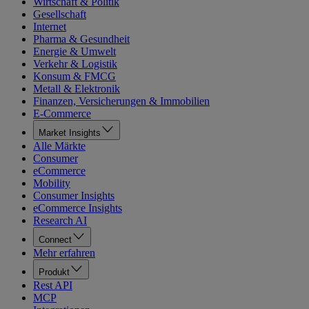
Wirtschaft & Politik
Gesellschaft
Internet
Pharma & Gesundheit
Energie & Umwelt
Verkehr & Logistik
Konsum & FMCG
Metall & Elektronik
Finanzen, Versicherungen & Immobilien
E-Commerce
Market Insights
Alle Märkte
Consumer
eCommerce
Mobility
Consumer Insights
eCommerce Insights
Research AI
Connect
Mehr erfahren
Produkt
Rest API
MCP