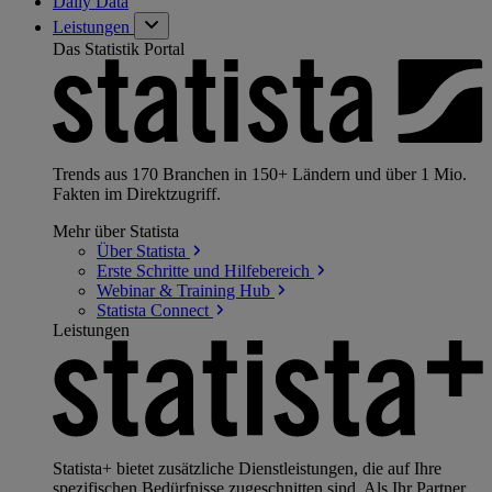
Daily Data
Leistungen
Das Statistik Portal
Trends aus 170 Branchen in 150+ Ländern und über 1 Mio.
Fakten im Direktzugriff.
Mehr über Statista
Über
Statista
Erste Schritte und
Hilfebereich
Webinar & Training
Hub
Statista
Connect
Leistungen
Statista+ bietet zusätzliche Dienstleistungen, die auf Ihre
spezifischen Bedürfnisse zugeschnitten sind. Als Ihr Partner