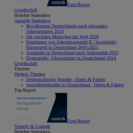
Zum Report
Gesellschaft
Beliebte Statistiken
Aktuelle Statistiken
Bevölkerung Deutschlands nach relevanten
Altersgruppen 2024
Die reichsten Menschen der Welt 2026
Empfänger von Arbeitslosengeld II / Sozialgeld /
Bürgergeld in Deutschland 2005-2025
Ausländer in Deutschland nach Nationalität 2025
Demografie: Altersstruktur in Deutschland 2024
Gesellschaft
Themen
Weitere Themen
Demografischer Wandel - Daten & Fakten
Jugendkriminalität in Deutschland - Daten & Fakten
Top Report
Zum Report
Verkehr & Logistik
Beliebte Statistiken