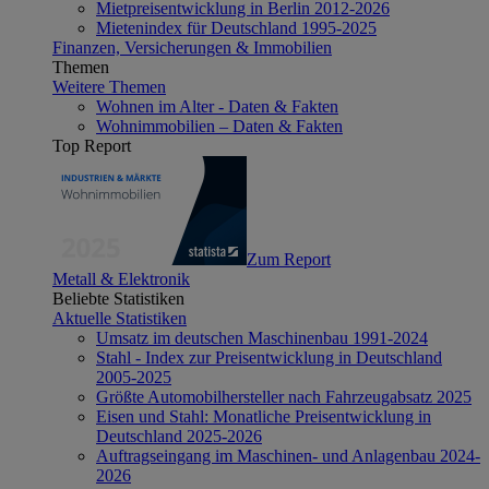
Mietpreisentwicklung in Berlin 2012-2026
Mietenindex für Deutschland 1995-2025
Finanzen, Versicherungen & Immobilien
Themen
Weitere Themen
Wohnen im Alter - Daten & Fakten
Wohnimmobilien – Daten & Fakten
Top Report
Zum Report
Metall & Elektronik
Beliebte Statistiken
Aktuelle Statistiken
Umsatz im deutschen Maschinenbau 1991-2024
Stahl - Index zur Preisentwicklung in Deutschland
2005-2025
Größte Automobilhersteller nach Fahrzeugabsatz 2025
Eisen und Stahl: Monatliche Preisentwicklung in
Deutschland 2025-2026
Auftragseingang im Maschinen- und Anlagenbau 2024-
2026