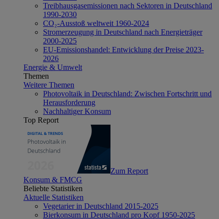
Treibhausgasemissionen nach Sektoren in Deutschland
1990-2030
CO₂-Ausstoß weltweit 1960-2024
Stromerzeugung in Deutschland nach Energieträger
2000-2025
EU-Emissionshandel: Entwicklung der Preise 2023-
2026
Energie & Umwelt
Themen
Weitere Themen
Photovoltaik in Deutschland: Zwischen Fortschritt und
Herausforderung
Nachhaltiger Konsum
Top Report
Zum Report
Konsum & FMCG
Beliebte Statistiken
Aktuelle Statistiken
Vegetarier in Deutschland 2015-2025
Bierkonsum in Deutschland pro Kopf 1950-2025