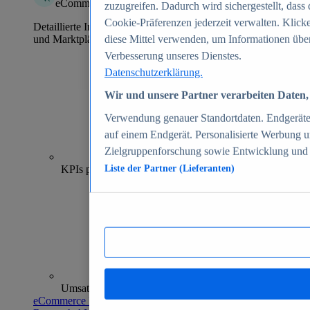
eCommerce Insights
zuzugreifen. Dadurch wird sichergestellt, dass 
Cookie-Präferenzen jederzeit verwalten. Klick
Detaillierte Informationen zu mehr als 39.000 Online-Shops
und Marktplätzen
diese Mittel verwenden, um Informationen über
Verbesserung unseres Dienstes.
Datenschutzerklärung.
Wir und unsere Partner verarbeiten Daten, 
Verwendung genauer Standortdaten. Endgeräteei
auf einem Endgerät. Personalisierte Werbung 
Zielgruppenforschung sowie Entwicklung und
70+
KPIs pro Shop
Liste der Partner (Lieferanten)
Umsatzanalysen und -prognosen
eCommerce Insights entdecken