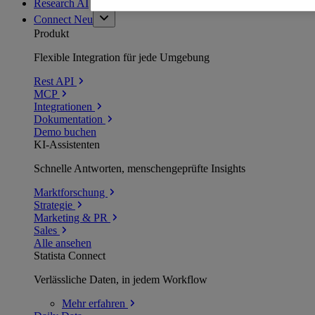
Research AI
Connect
Neu
Produkt
Flexible Integration für jede Umgebung
Rest API
MCP
Integrationen
Dokumentation
Demo buchen
KI-Assistenten
Schnelle Antworten, menschengeprüfte Insights
Marktforschung
Strategie
Marketing & PR
Sales
Alle ansehen
Statista Connect
Verlässliche Daten, in jedem Workflow
Mehr
erfahren