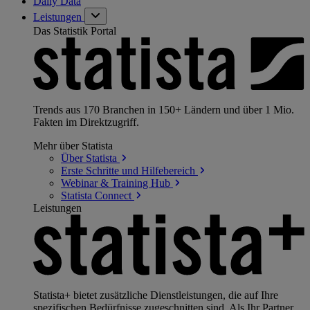
Daily Data
Leistungen
Das Statistik Portal
Trends aus 170 Branchen in 150+ Ländern und über 1 Mio.
Fakten im Direktzugriff.
Mehr über Statista
Über
Statista
Erste Schritte und
Hilfebereich
Webinar & Training
Hub
Statista
Connect
Leistungen
Statista+ bietet zusätzliche Dienstleistungen, die auf Ihre
spezifischen Bedürfnisse zugeschnitten sind. Als Ihr Partner