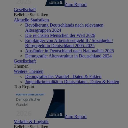
Zum Report
Gesellschaft
Beliebte Statistiken
Aktuelle Statistiken
Bevölkerung Deutschlands nach relevanten
Altersgruppen 2024
Die reichsten Menschen der Welt 2026
Empfänger von Arbeitslosengeld II / Sozialgeld /
Bürgergeld in Deutschland 2005-2025
Ausländer in Deutschland nach Nationalität 2025
Demografie: Altersstruktur in Deutschland 2024
Gesellschaft
Themen
Weitere Themen
Demografischer Wandel - Daten & Fakten
Jugendkriminalität in Deutschland - Daten & Fakten
Top Report
Zum Report
Verkehr & Logistik
Beliebte Statistiken