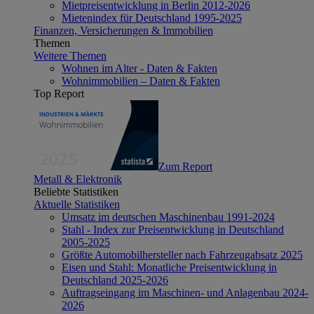
Mietpreisentwicklung in Berlin 2012-2026
Mietenindex für Deutschland 1995-2025
Finanzen, Versicherungen & Immobilien
Themen
Weitere Themen
Wohnen im Alter - Daten & Fakten
Wohnimmobilien – Daten & Fakten
Top Report
Zum Report
Metall & Elektronik
Beliebte Statistiken
Aktuelle Statistiken
Umsatz im deutschen Maschinenbau 1991-2024
Stahl - Index zur Preisentwicklung in Deutschland
2005-2025
Größte Automobilhersteller nach Fahrzeugabsatz 2025
Eisen und Stahl: Monatliche Preisentwicklung in
Deutschland 2025-2026
Auftragseingang im Maschinen- und Anlagenbau 2024-
2026