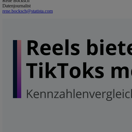
René Bocksch
Datenjournalist
rene.bocksch@statista.com