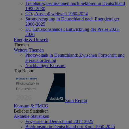
Treibhausgasemissionen nach Sektoren in Deutschland
1990-2030
CO₂-Ausstoß weltweit 1960-2024
Stromerzeugung in Deutschland nach Energieträger
2000-2025
EU-Emissionshandel: Entwicklung der Preise 2023-
2026
Energie & Umwelt
Themen
Weitere Themen
Photovoltaik in Deutschland: Zwischen Fortschritt und
Herausforderung
Nachhaltiger Konsum
Top Report
Zum Report
Konsum & FMCG
Beliebte Statistiken
Aktuelle Statistiken
Vegetarier in Deutschland 2015-2025
Bierkonsum in Deutschland pro Kopf 1950-2025