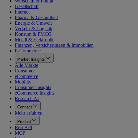
Wirtschaft & Politik
Gesellschaft
Internet
Pharma & Gesundheit
Energie & Umwelt
Verkehr & Logistik
Konsum & FMCG
Metall & Elektronik
Finanzen, Versicherungen & Immobilien
E-Commerce
Market Insights
Alle Märkte
Consumer
eCommerce
Mobility
Consumer Insights
eCommerce Insights
Research AI
Connect
Mehr erfahren
Produkt
Rest API
MCP