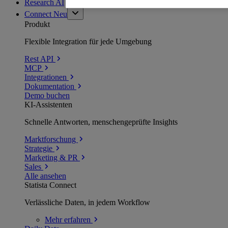
Research AI
Connect
Neu
Produkt
Flexible Integration für jede Umgebung
Rest API
MCP
Integrationen
Dokumentation
Demo buchen
KI-Assistenten
Schnelle Antworten, menschengeprüfte Insights
Marktforschung
Strategie
Marketing & PR
Sales
Alle ansehen
Statista Connect
Verlässliche Daten, in jedem Workflow
Mehr
erfahren