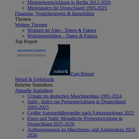
Mietpreisentwicklung in Berlin 2012-2026
Mietenindex für Deutschland 1995-2025
Finanzen, Versicherungen & Immobilien
Themen
Weitere Themen
Wohnen im Alter - Daten & Fakten
Wohnimmobilien – Daten & Fakten
Top Report
Zum Report
Metall & Elektronik
Beliebte Statistiken
Aktuelle Statistiken
Umsatz im deutschen Maschinenbau 1991-2024
Stahl - Index zur Preisentwicklung in Deutschland
2005-2025
Größte Automobilhersteller nach Fahrzeugabsatz 2025
Eisen und Stahl: Monatliche Preisentwicklung in
Deutschland 2025-2026
Auftragseingang im Maschinen- und Anlagenbau 2024-
2026