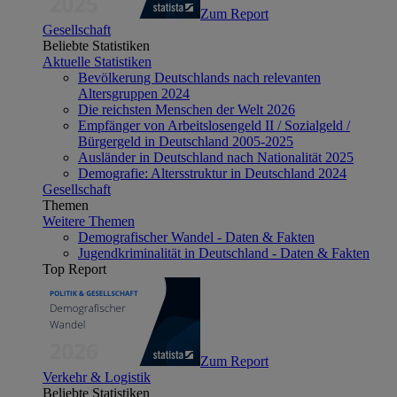
Zum Report
Gesellschaft
Beliebte Statistiken
Aktuelle Statistiken
Bevölkerung Deutschlands nach relevanten
Altersgruppen 2024
Die reichsten Menschen der Welt 2026
Empfänger von Arbeitslosengeld II / Sozialgeld /
Bürgergeld in Deutschland 2005-2025
Ausländer in Deutschland nach Nationalität 2025
Demografie: Altersstruktur in Deutschland 2024
Gesellschaft
Themen
Weitere Themen
Demografischer Wandel - Daten & Fakten
Jugendkriminalität in Deutschland - Daten & Fakten
Top Report
Zum Report
Verkehr & Logistik
Beliebte Statistiken