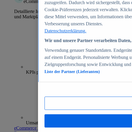
eCommerce Insights
zuzugreifen. Dadurch wird sichergestellt, dass 
Cookie-Präferenzen jederzeit verwalten. Klick
Detaillierte Informationen zu mehr als 39.000 Online-Shops
und Marktplätzen
diese Mittel verwenden, um Informationen über
Verbesserung unseres Dienstes.
Datenschutzerklärung.
Wir und unsere Partner verarbeiten Daten, 
Verwendung genauer Standortdaten. Endgeräteei
auf einem Endgerät. Personalisierte Werbung 
Zielgruppenforschung sowie Entwicklung und
70+
KPIs pro Shop
Liste der Partner (Lieferanten)
Umsatzanalysen und -prognosen
eCommerce Insights entdecken