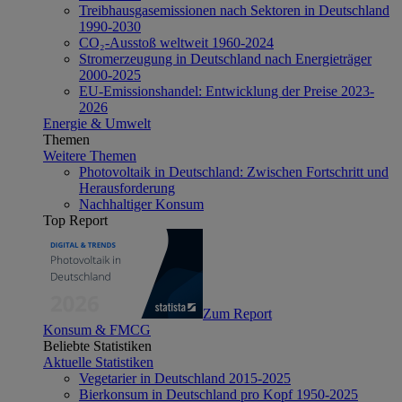
Treibhausgasemissionen nach Sektoren in Deutschland
1990-2030
CO₂-Ausstoß weltweit 1960-2024
Stromerzeugung in Deutschland nach Energieträger
2000-2025
EU-Emissionshandel: Entwicklung der Preise 2023-
2026
Energie & Umwelt
Themen
Weitere Themen
Photovoltaik in Deutschland: Zwischen Fortschritt und
Herausforderung
Nachhaltiger Konsum
Top Report
Zum Report
Konsum & FMCG
Beliebte Statistiken
Aktuelle Statistiken
Vegetarier in Deutschland 2015-2025
Bierkonsum in Deutschland pro Kopf 1950-2025