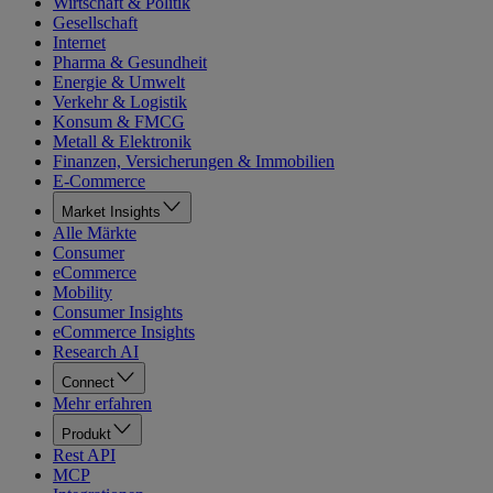
Wirtschaft & Politik
Gesellschaft
Internet
Pharma & Gesundheit
Energie & Umwelt
Verkehr & Logistik
Konsum & FMCG
Metall & Elektronik
Finanzen, Versicherungen & Immobilien
E-Commerce
Market Insights
Alle Märkte
Consumer
eCommerce
Mobility
Consumer Insights
eCommerce Insights
Research AI
Connect
Mehr erfahren
Produkt
Rest API
MCP