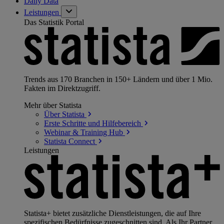
Daily Data
Leistungen
Das Statistik Portal
Trends aus 170 Branchen in 150+ Ländern und über 1 Mio.
Fakten im Direktzugriff.
Mehr über Statista
Über
Statista
Erste Schritte und
Hilfebereich
Webinar & Training
Hub
Statista
Connect
Leistungen
Statista+ bietet zusätzliche Dienstleistungen, die auf Ihre
spezifischen Bedürfnisse zugeschnitten sind. Als Ihr Partner