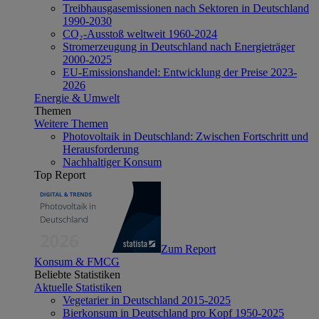
Treibhausgasemissionen nach Sektoren in Deutschland
1990-2030
CO₂-Ausstoß weltweit 1960-2024
Stromerzeugung in Deutschland nach Energieträger
2000-2025
EU-Emissionshandel: Entwicklung der Preise 2023-
2026
Energie & Umwelt
Themen
Weitere Themen
Photovoltaik in Deutschland: Zwischen Fortschritt und
Herausforderung
Nachhaltiger Konsum
Top Report
Zum Report
Konsum & FMCG
Beliebte Statistiken
Aktuelle Statistiken
Vegetarier in Deutschland 2015-2025
Bierkonsum in Deutschland pro Kopf 1950-2025