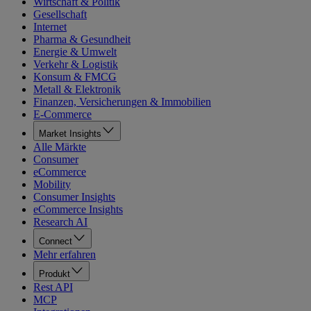
Wirtschaft & Politik
Gesellschaft
Internet
Pharma & Gesundheit
Energie & Umwelt
Verkehr & Logistik
Konsum & FMCG
Metall & Elektronik
Finanzen, Versicherungen & Immobilien
E-Commerce
Market Insights
Alle Märkte
Consumer
eCommerce
Mobility
Consumer Insights
eCommerce Insights
Research AI
Connect
Mehr erfahren
Produkt
Rest API
MCP