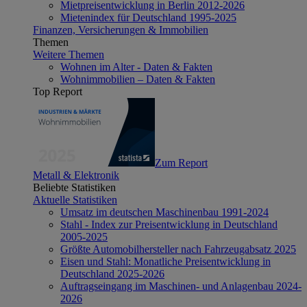
Mietpreisentwicklung in Berlin 2012-2026
Mietenindex für Deutschland 1995-2025
Finanzen, Versicherungen & Immobilien
Themen
Weitere Themen
Wohnen im Alter - Daten & Fakten
Wohnimmobilien – Daten & Fakten
Top Report
Zum Report
Metall & Elektronik
Beliebte Statistiken
Aktuelle Statistiken
Umsatz im deutschen Maschinenbau 1991-2024
Stahl - Index zur Preisentwicklung in Deutschland
2005-2025
Größte Automobilhersteller nach Fahrzeugabsatz 2025
Eisen und Stahl: Monatliche Preisentwicklung in
Deutschland 2025-2026
Auftragseingang im Maschinen- und Anlagenbau 2024-
2026