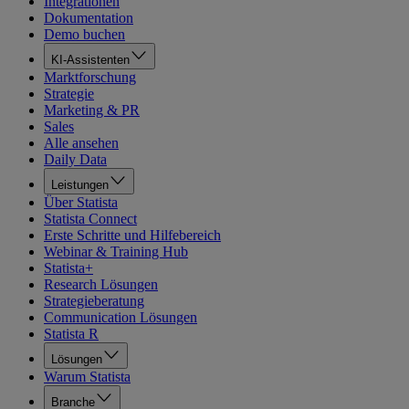
Integrationen
Dokumentation
Demo buchen
KI-Assistenten
Marktforschung
Strategie
Marketing & PR
Sales
Alle ansehen
Daily Data
Leistungen
Über Statista
Statista Connect
Erste Schritte und Hilfebereich
Webinar & Training Hub
Statista+
Research Lösungen
Strategieberatung
Communication Lösungen
Statista R
Lösungen
Warum Statista
Branche