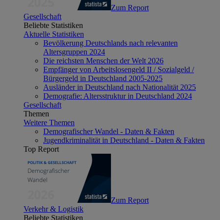
Zum Report
Gesellschaft
Beliebte Statistiken
Aktuelle Statistiken
Bevölkerung Deutschlands nach relevanten
Altersgruppen 2024
Die reichsten Menschen der Welt 2026
Empfänger von Arbeitslosengeld II / Sozialgeld /
Bürgergeld in Deutschland 2005-2025
Ausländer in Deutschland nach Nationalität 2025
Demografie: Altersstruktur in Deutschland 2024
Gesellschaft
Themen
Weitere Themen
Demografischer Wandel - Daten & Fakten
Jugendkriminalität in Deutschland - Daten & Fakten
Top Report
Zum Report
Verkehr & Logistik
Beliebte Statistiken