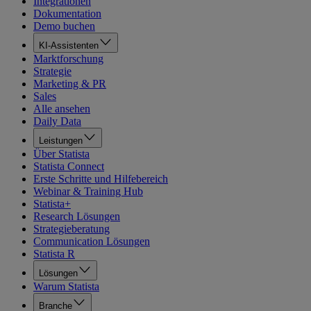
Integrationen
Dokumentation
Demo buchen
KI-Assistenten
Marktforschung
Strategie
Marketing & PR
Sales
Alle ansehen
Daily Data
Leistungen
Über Statista
Statista Connect
Erste Schritte und Hilfebereich
Webinar & Training Hub
Statista+
Research Lösungen
Strategieberatung
Communication Lösungen
Statista R
Lösungen
Warum Statista
Branche