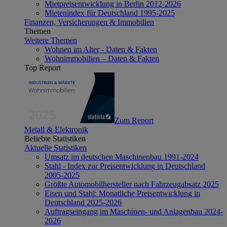
Mietpreisentwicklung in Berlin 2012-2026
Mietenindex für Deutschland 1995-2025
Finanzen, Versicherungen & Immobilien
Themen
Weitere Themen
Wohnen im Alter - Daten & Fakten
Wohnimmobilien – Daten & Fakten
Top Report
Zum Report
Metall & Elektronik
Beliebte Statistiken
Aktuelle Statistiken
Umsatz im deutschen Maschinenbau 1991-2024
Stahl - Index zur Preisentwicklung in Deutschland
2005-2025
Größte Automobilhersteller nach Fahrzeugabsatz 2025
Eisen und Stahl: Monatliche Preisentwicklung in
Deutschland 2025-2026
Auftragseingang im Maschinen- und Anlagenbau 2024-
2026