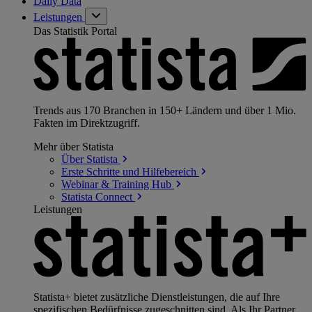
Daily Data
Leistungen
Das Statistik Portal
Trends aus 170 Branchen in 150+ Ländern und über 1 Mio.
Fakten im Direktzugriff.
Mehr über Statista
Über
Statista
Erste Schritte und
Hilfebereich
Webinar & Training
Hub
Statista
Connect
Leistungen
Statista+ bietet zusätzliche Dienstleistungen, die auf Ihre
spezifischen Bedürfnisse zugeschnitten sind. Als Ihr Partner