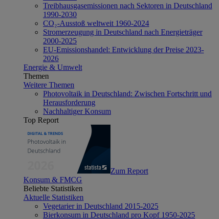
Treibhausgasemissionen nach Sektoren in Deutschland
1990-2030
CO₂-Ausstoß weltweit 1960-2024
Stromerzeugung in Deutschland nach Energieträger
2000-2025
EU-Emissionshandel: Entwicklung der Preise 2023-
2026
Energie & Umwelt
Themen
Weitere Themen
Photovoltaik in Deutschland: Zwischen Fortschritt und
Herausforderung
Nachhaltiger Konsum
Top Report
Zum Report
Konsum & FMCG
Beliebte Statistiken
Aktuelle Statistiken
Vegetarier in Deutschland 2015-2025
Bierkonsum in Deutschland pro Kopf 1950-2025