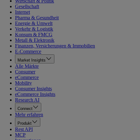
Wirtschaft & Politik
Gesellschaft
Internet
Pharma & Gesundheit
Energie & Umwelt
Verkehr & Logistik
Konsum & FMCG
Metall & Elektronik
Finanzen, Versicherungen & Immobilien
E-Commerce
Market Insights
Alle Märkte
Consumer
eCommerce
Mobility
Consumer Insights
eCommerce Insights
Research AI
Connect
Mehr erfahren
Produkt
Rest API
MCP