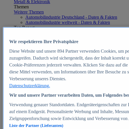
Metall & Elektronik
Themen
Weitere Themen
Automobilindustrie Deutschland - Daten & Fakten
Automobilindustrie weltweit - Daten & Fakten
Top Report
Wir respektieren Ihre Privatsphäre
Diese Website und unsere
894
Partner verwenden Cookies, um pe
Zum Report
zuzugreifen. Dadurch wird sichergestellt, dass der Inhalt korrekt
E-commerce
Cookie-Präferenzen jederzeit verwalten. Klicken Sie dazu auf die
Beliebte Statistiken
diese Mittel verwenden, um Informationen über Ihre Besuche zu s
Aktuelle Statistiken
E-Commerce - Entwicklung des Umsatzes in
Verbesserung unseres Dienstes.
Deutschland 1999-2025
Datenschutzerklärung.
Umsatz von Amazon in Deutschland und weltweit
2010-2025
Wir und unsere Partner verarbeiten Daten, um Folgendes bere
B2C-E-Commerce: Top-50 Online Shops in
Deutschland 2024
Verwendung genauer Standortdaten. Endgeräteeigenschaften zur Id
Marktanteile von Online-Zahlungsverfahren in
auf einem Endgerät. Personalisierte Werbung und Inhalte, Messu
Deutschland 2024
Zielgruppenforschung sowie Entwicklung und Verbesserung von
Umsatzstarke Warengruppen im Online-Handel in
Deutschland 2023-2025
Liste der Partner (Lieferanten)