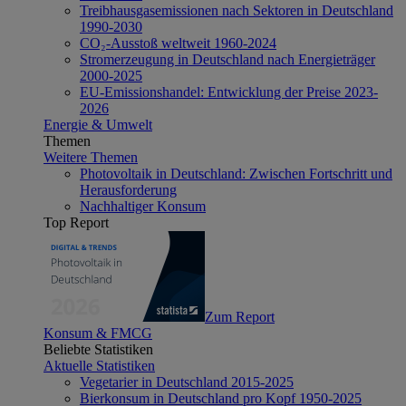
Treibhausgasemissionen nach Sektoren in Deutschland
1990-2030
CO₂-Ausstoß weltweit 1960-2024
Stromerzeugung in Deutschland nach Energieträger
2000-2025
EU-Emissionshandel: Entwicklung der Preise 2023-
2026
Energie & Umwelt
Themen
Weitere Themen
Photovoltaik in Deutschland: Zwischen Fortschritt und
Herausforderung
Nachhaltiger Konsum
Top Report
Zum Report
Konsum & FMCG
Beliebte Statistiken
Aktuelle Statistiken
Vegetarier in Deutschland 2015-2025
Bierkonsum in Deutschland pro Kopf 1950-2025