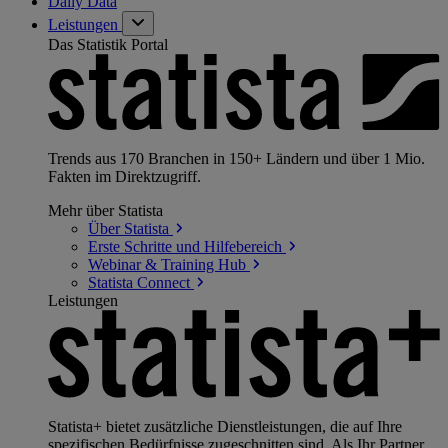
Daily Data
Leistungen
Das Statistik Portal
Trends aus 170 Branchen in 150+ Ländern und über 1 Mio.
Fakten im Direktzugriff.
Mehr über Statista
Über
Statista
Erste Schritte und
Hilfebereich
Webinar & Training
Hub
Statista
Connect
Leistungen
Statista+ bietet zusätzliche Dienstleistungen, die auf Ihre
spezifischen Bedürfnisse zugeschnitten sind. Als Ihr Partner