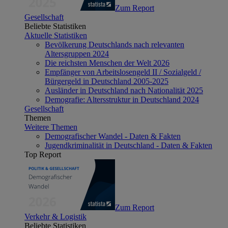
Zum Report
Gesellschaft
Beliebte Statistiken
Aktuelle Statistiken
Bevölkerung Deutschlands nach relevanten
Altersgruppen 2024
Die reichsten Menschen der Welt 2026
Empfänger von Arbeitslosengeld II / Sozialgeld /
Bürgergeld in Deutschland 2005-2025
Ausländer in Deutschland nach Nationalität 2025
Demografie: Altersstruktur in Deutschland 2024
Gesellschaft
Themen
Weitere Themen
Demografischer Wandel - Daten & Fakten
Jugendkriminalität in Deutschland - Daten & Fakten
Top Report
Zum Report
Verkehr & Logistik
Beliebte Statistiken