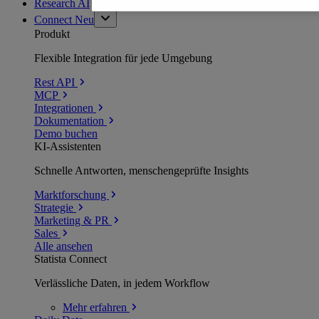
Research AI
Connect
Neu
Produkt
Flexible Integration für jede Umgebung
Rest API
MCP
Integrationen
Dokumentation
Demo buchen
KI-Assistenten
Schnelle Antworten, menschengeprüfte Insights
Marktforschung
Strategie
Marketing & PR
Sales
Alle ansehen
Statista Connect
Verlässliche Daten, in jedem Workflow
Mehr
erfahren