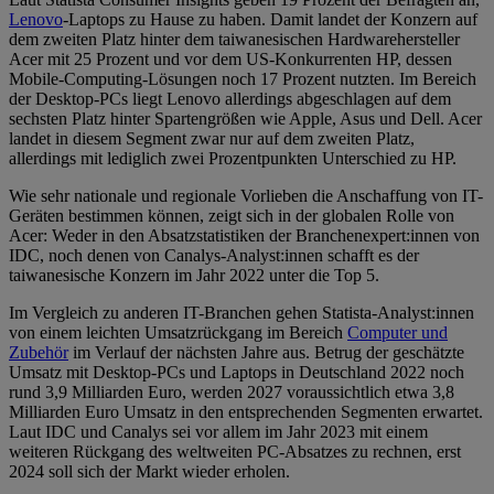
Lenovo
-Laptops zu Hause zu haben. Damit landet der Konzern auf
dem zweiten Platz hinter dem taiwanesischen Hardwarehersteller
Acer mit 25 Prozent und vor dem US-Konkurrenten HP, dessen
Mobile-Computing-Lösungen noch 17 Prozent nutzten. Im Bereich
der Desktop-PCs liegt Lenovo allerdings abgeschlagen auf dem
sechsten Platz hinter Spartengrößen wie Apple, Asus und Dell. Acer
landet in diesem Segment zwar nur auf dem zweiten Platz,
allerdings mit lediglich zwei Prozentpunkten Unterschied zu HP.
Wie sehr nationale und regionale Vorlieben die Anschaffung von IT-
Geräten bestimmen können, zeigt sich in der globalen Rolle von
Acer: Weder in den Absatzstatistiken der Branchenexpert:innen von
IDC, noch denen von Canalys-Analyst:innen schafft es der
taiwanesische Konzern im Jahr 2022 unter die Top 5.
Im Vergleich zu anderen IT-Branchen gehen Statista-Analyst:innen
von einem leichten Umsatzrückgang im Bereich
Computer und
Zubehör
im Verlauf der nächsten Jahre aus. Betrug der geschätzte
Umsatz mit Desktop-PCs und Laptops in Deutschland 2022 noch
rund 3,9 Milliarden Euro, werden 2027 voraussichtlich etwa 3,8
Milliarden Euro Umsatz in den entsprechenden Segmenten erwartet.
Laut IDC und Canalys sei vor allem im Jahr 2023 mit einem
weiteren Rückgang des weltweiten PC-Absatzes zu rechnen, erst
2024 soll sich der Markt wieder erholen.