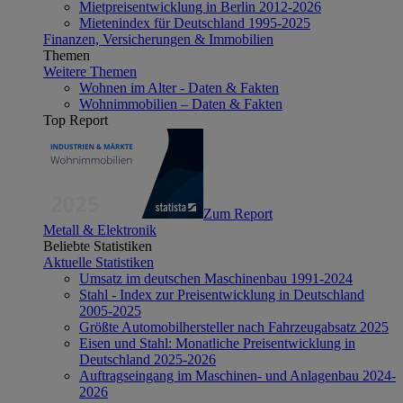
Mietpreisentwicklung in Berlin 2012-2026
Mietenindex für Deutschland 1995-2025
Finanzen, Versicherungen & Immobilien
Themen
Weitere Themen
Wohnen im Alter - Daten & Fakten
Wohnimmobilien – Daten & Fakten
Top Report
Zum Report
Metall & Elektronik
Beliebte Statistiken
Aktuelle Statistiken
Umsatz im deutschen Maschinenbau 1991-2024
Stahl - Index zur Preisentwicklung in Deutschland
2005-2025
Größte Automobilhersteller nach Fahrzeugabsatz 2025
Eisen und Stahl: Monatliche Preisentwicklung in
Deutschland 2025-2026
Auftragseingang im Maschinen- und Anlagenbau 2024-
2026