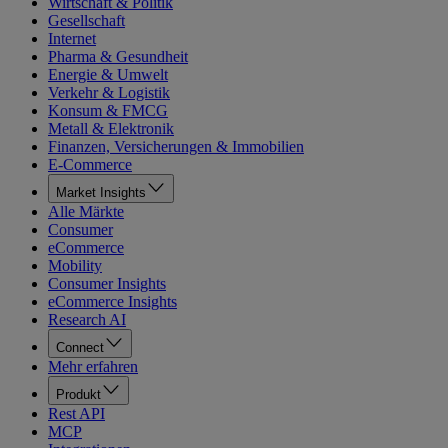
Wirtschaft & Politik
Gesellschaft
Internet
Pharma & Gesundheit
Energie & Umwelt
Verkehr & Logistik
Konsum & FMCG
Metall & Elektronik
Finanzen, Versicherungen & Immobilien
E-Commerce
Market Insights
Alle Märkte
Consumer
eCommerce
Mobility
Consumer Insights
eCommerce Insights
Research AI
Connect
Mehr erfahren
Produkt
Rest API
MCP