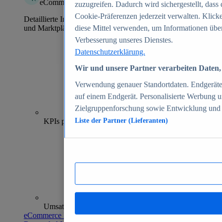
eCommerce Insights
zuzugreifen. Dadurch wird sichergestellt, dass 
Cookie-Präferenzen jederzeit verwalten. Klick
Detaillierte Informationen zu mehr als 39.000 Online-Shops
und Marktplätzen
diese Mittel verwenden, um Informationen über
Verbesserung unseres Dienstes.
Datenschutzerklärung.
Wir und unsere Partner verarbeiten Daten, 
Verwendung genauer Standortdaten. Endgeräteei
auf einem Endgerät. Personalisierte Werbung 
Zielgruppenforschung sowie Entwicklung und
70+
KPIs pro Shop
Liste der Partner (Lieferanten)
Umsatzanalysen und -prognosen
eCommerce Insights entdecken