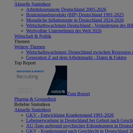
Aktuelle Statistiken
Arbeitslosenquote Deutschland 2005-2026
Bruttoinlandsprodukt (BIP) Deutschland 1991-2025
Monatliche Inflationsrate in Deutschland 2024-2026
Wirtschaftswachstum Deutschland - Veränderung des B
Wertvollste Unternehmen der Welt 2026
Wirtschaft & Politik
Themen
Weitere Themen
Wirtschaftswachstum: Deutschland zwischen Rezession 
Generation Z auf dem Arbeitsmarkt - Daten & Fakten
Top Report
Zum Report
Pharma & Gesundheit
Beliebte Statistiken
Aktuelle Statistiken
GKV - Entwicklung Krankenstand 1991-2026
Lebenserwartung in Deutschland bei Geburt nach Gesch
AU-Tage aufgrund psychischer Erkrankungen in Deutsc
GKV - Krankenstand nach Geschlecht in Deutschland 