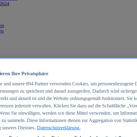
 2024
en
en
ieren Ihre Privatsphäre
te und unsere
894
Partner verwenden Cookies, um personenbezogene 
ennungen zu speichern und darauf zuzugreifen. Dadurch wird sichergest
orrekt und aktuell ist und die Website ordnungsgemäß funktioniert. Sie 
025
renzen jederzeit verwalten. Klicken Sie dazu auf die Schaltfläche „Vor
schland 2025
Wenn Sie einwilligen, werden wir diese Mittel verwenden, um Informat
 zu sammeln. Diese Informationen dienen zur Aggregation von Statisti
 unseres Dienstes.
Datenschutzerklärung.