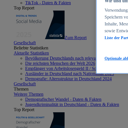
Wir und uns
TikTok - Daten & Fakten
Top Report
Verwendung g
Speichern vo
Inhalte, Mes
sowie Entwi
Zum Report
Liste der Par
Gesellschaft
Beliebte Statistiken
Aktuelle Statistiken
Bevölkerung Deutschlands nach relevanten Altersgrupp
Optionale ab
Die reichsten Menschen der Welt 2026
Empfänger von Arbeitslosengeld II / Sozialgeld / Bürge
Ausländer in Deutschland nach Nationalität 2025
Demografie: Altersstruktur in Deutschland 2024
Gesellschaft
Themen
Weitere Themen
Demografischer Wandel - Daten & Fakten
Jugendkriminalität in Deutschland - Daten & Fakten
Top Report