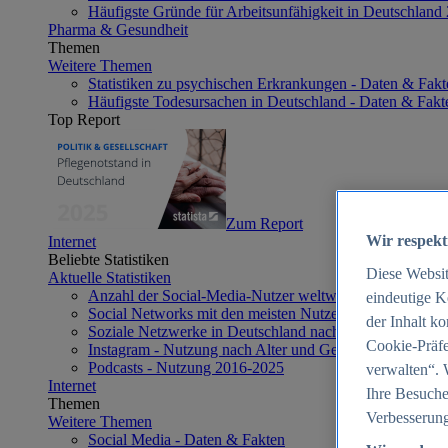
Häufigste Gründe für Arbeitsunfähigkeit in Deutschland
Pharma & Gesundheit
Themen
Weitere Themen
Statistiken zu psychischen Erkrankungen - Daten & Fakt
Häufigste Todesursachen in Deutschland - Daten & Fakt
Top Report
Zum Report
Wir respekt
Internet
Beliebte Statistiken
Diese Websi
Aktuelle Statistiken
Anzahl der Social-Media-Nutzer weltweit 2012-2025
eindeutige K
Social Networks mit den meisten Nutzern weltweit 2025
der Inhalt k
Soziale Netzwerke in Deutschland nach Generationen 2
Cookie-Präfe
Instagram - Nutzung nach Alter und Geschlecht in Deut
Podcasts - Nutzung 2016-2025
verwalten“. 
Internet
Ihre Besuche
Themen
Verbesserung
Weitere Themen
Social Media - Daten & Fakten