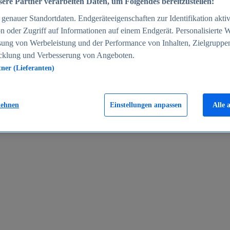
ere Partner verarbeiten Daten, um Folgendes bereitzustellen:
enauer Standortdaten. Endgeräteeigenschaften zur Identifikation aktiv
n oder Zugriff auf Informationen auf einem Endgerät. Personalisierte
sung von Werbeleistung und der Performance von Inhalten, Zielgruppe
cklung und Verbesserung von Angeboten.
tner (Lieferanten)
en 2024
lehnen
Einstellungen anpassen
Alle 
rgeld in Deutschland 2005-2025