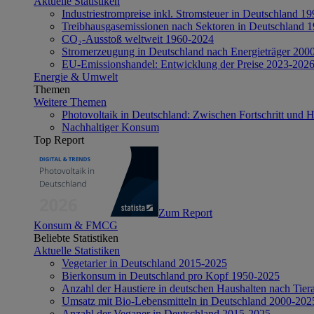
Aktuelle Statistiken
Industriestrompreise inkl. Stromsteuer in Deutschland 1
Treibhausgasemissionen nach Sektoren in Deutschland 
CO₂-Ausstoß weltweit 1960-2024
Stromerzeugung in Deutschland nach Energieträger 200
EU-Emissionshandel: Entwicklung der Preise 2023-202
Energie & Umwelt
Themen
Weitere Themen
Photovoltaik in Deutschland: Zwischen Fortschritt und 
Nachhaltiger Konsum
Top Report
Zum Report
Konsum & FMCG
Beliebte Statistiken
Aktuelle Statistiken
Vegetarier in Deutschland 2015-2025
Bierkonsum in Deutschland pro Kopf 1950-2025
Anzahl der Haustiere in deutschen Haushalten nach Tier
Umsatz mit Bio-Lebensmitteln in Deutschland 2000-202
Anzahl der Veganer in Deutschland 2015-2025