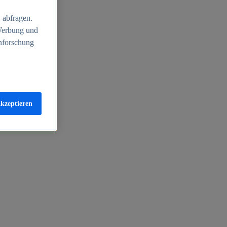
 abfragen.
 Werbung und
nforschung
akzeptieren