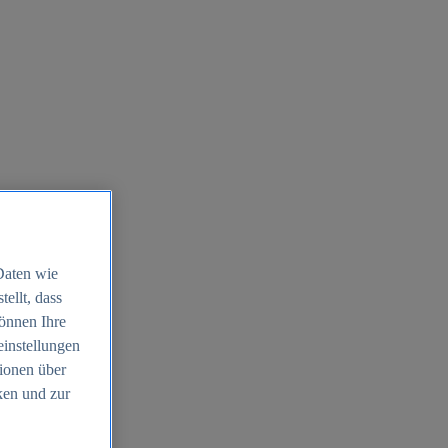
Daten wie
ellt, dass
können Ihre
einstellungen
ionen über
ken und zur