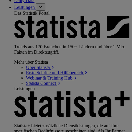
Daily Data
Leistungen
Das Statistik Portal
Trends aus 170 Branchen in 150+ Ländern und über 1 Mio.
Fakten im Direktzugriff.
Mehr über Statista
Über
Statista
Erste Schritte und
Hilfebereich
Webinar & Training
Hub
Statista
Connect
Leistungen
Statista+ bietet zusätzliche Dienstleistungen, die auf Ihre
spezifischen Bedürfnisse zugeschnitten sind. Als Ihr Partner