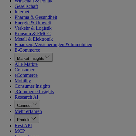
Wirtschaft & Politik
Gesellschaft
Internet
Pharma & Gesundheit
Energie & Umwelt
Verkehr & Logistik
Konsum & FMCG
Metall & Elektronik
Finanzen, Versicherungen & Immobilien
E-Commerce
Market Insights
Alle Märkte
Consumer
eCommerce
Mobility
Consumer Insights
eCommerce Insights
Research AI
Connect
Mehr erfahren
Produkt
Rest API
MCP