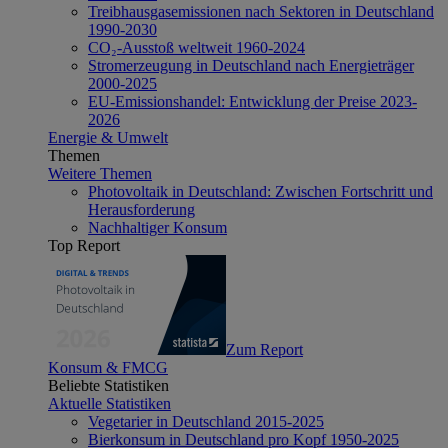
Treibhausgasemissionen nach Sektoren in Deutschland
1990-2030
CO₂-Ausstoß weltweit 1960-2024
Stromerzeugung in Deutschland nach Energieträger
2000-2025
EU-Emissionshandel: Entwicklung der Preise 2023-
2026
Energie & Umwelt
Themen
Weitere Themen
Photovoltaik in Deutschland: Zwischen Fortschritt und
Herausforderung
Nachhaltiger Konsum
Top Report
Zum Report
Konsum & FMCG
Beliebte Statistiken
Aktuelle Statistiken
Vegetarier in Deutschland 2015-2025
Bierkonsum in Deutschland pro Kopf 1950-2025