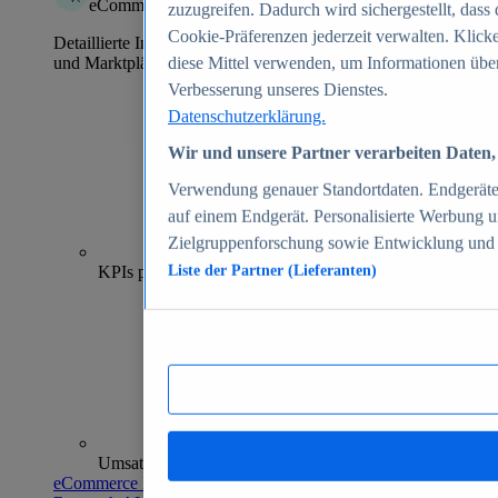
eCommerce Insights
zuzugreifen. Dadurch wird sichergestellt, dass 
Cookie-Präferenzen jederzeit verwalten. Klick
Detaillierte Informationen zu mehr als 39.000 Online-Shops
und Marktplätzen
diese Mittel verwenden, um Informationen über
Verbesserung unseres Dienstes.
Datenschutzerklärung.
Wir und unsere Partner verarbeiten Daten, 
Verwendung genauer Standortdaten. Endgeräteei
auf einem Endgerät. Personalisierte Werbung 
Zielgruppenforschung sowie Entwicklung und
70+
KPIs pro Shop
Liste der Partner (Lieferanten)
Umsatzanalysen und -prognosen
eCommerce Insights entdecken