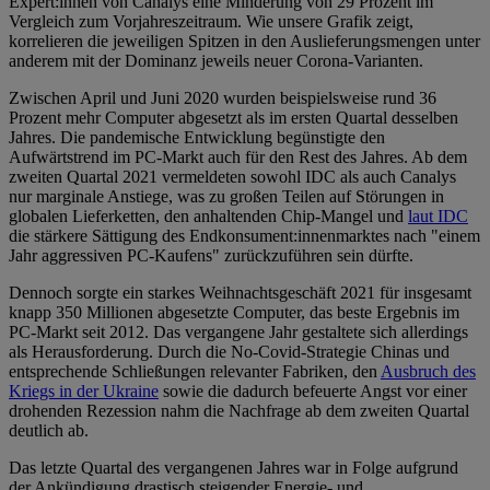
Expert:innen von Canalys eine Minderung von 29 Prozent im
Vergleich zum Vorjahreszeitraum. Wie unsere Grafik zeigt,
korrelieren die jeweiligen Spitzen in den Auslieferungsmengen unter
anderem mit der Dominanz jeweils neuer Corona-Varianten.
Zwischen April und Juni 2020 wurden beispielsweise rund 36
Prozent mehr Computer abgesetzt als im ersten Quartal desselben
Jahres. Die pandemische Entwicklung begünstigte den
Aufwärtstrend im PC-Markt auch für den Rest des Jahres. Ab dem
zweiten Quartal 2021 vermeldeten sowohl IDC als auch Canalys
nur marginale Anstiege, was zu großen Teilen auf Störungen in
globalen Lieferketten, den anhaltenden Chip-Mangel und
laut IDC
die stärkere Sättigung des Endkonsument:innenmarktes nach "einem
Jahr aggressiven PC-Kaufens" zurückzuführen sein dürfte.
Dennoch sorgte ein starkes Weihnachtsgeschäft 2021 für insgesamt
knapp 350 Millionen abgesetzte Computer, das beste Ergebnis im
PC-Markt seit 2012. Das vergangene Jahr gestaltete sich allerdings
als Herausforderung. Durch die No-Covid-Strategie Chinas und
entsprechende Schließungen relevanter Fabriken, den
Ausbruch des
Kriegs in der Ukraine
sowie die dadurch befeuerte Angst vor einer
drohenden Rezession nahm die Nachfrage ab dem zweiten Quartal
deutlich ab.
Das letzte Quartal des vergangenen Jahres war in Folge aufgrund
der Ankündigung drastisch steigender Energie- und