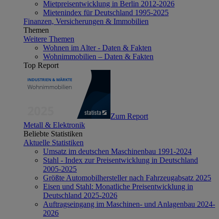
Mietpreisentwicklung in Berlin 2012-2026
Mietenindex für Deutschland 1995-2025
Finanzen, Versicherungen & Immobilien
Themen
Weitere Themen
Wohnen im Alter - Daten & Fakten
Wohnimmobilien – Daten & Fakten
Top Report
Zum Report
Metall & Elektronik
Beliebte Statistiken
Aktuelle Statistiken
Umsatz im deutschen Maschinenbau 1991-2024
Stahl - Index zur Preisentwicklung in Deutschland
2005-2025
Größte Automobilhersteller nach Fahrzeugabsatz 2025
Eisen und Stahl: Monatliche Preisentwicklung in
Deutschland 2025-2026
Auftragseingang im Maschinen- und Anlagenbau 2024-
2026