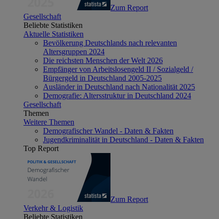
Zum Report
Gesellschaft
Beliebte Statistiken
Aktuelle Statistiken
Bevölkerung Deutschlands nach relevanten
Altersgruppen 2024
Die reichsten Menschen der Welt 2026
Empfänger von Arbeitslosengeld II / Sozialgeld /
Bürgergeld in Deutschland 2005-2025
Ausländer in Deutschland nach Nationalität 2025
Demografie: Altersstruktur in Deutschland 2024
Gesellschaft
Themen
Weitere Themen
Demografischer Wandel - Daten & Fakten
Jugendkriminalität in Deutschland - Daten & Fakten
Top Report
Zum Report
Verkehr & Logistik
Beliebte Statistiken