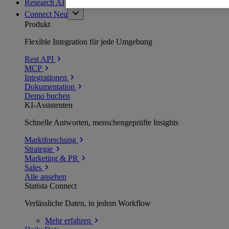
Research AI
Connect
Neu
Produkt
Flexible Integration für jede Umgebung
Rest API
MCP
Integrationen
Dokumentation
Demo buchen
KI-Assistenten
Schnelle Antworten, menschengeprüfte Insights
Marktforschung
Strategie
Marketing & PR
Sales
Alle ansehen
Statista Connect
Verlässliche Daten, in jedem Workflow
Mehr
erfahren