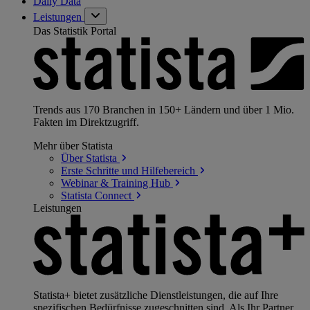
Daily Data
Leistungen
Das Statistik Portal
Trends aus 170 Branchen in 150+ Ländern und über 1 Mio.
Fakten im Direktzugriff.
Mehr über Statista
Über
Statista
Erste Schritte und
Hilfebereich
Webinar & Training
Hub
Statista
Connect
Leistungen
Statista+ bietet zusätzliche Dienstleistungen, die auf Ihre
spezifischen Bedürfnisse zugeschnitten sind. Als Ihr Partner