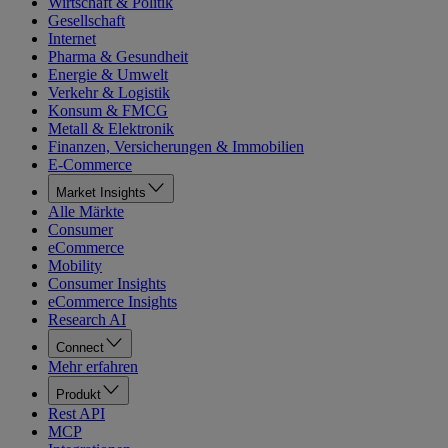
Wirtschaft & Politik
Gesellschaft
Internet
Pharma & Gesundheit
Energie & Umwelt
Verkehr & Logistik
Konsum & FMCG
Metall & Elektronik
Finanzen, Versicherungen & Immobilien
E-Commerce
Market Insights
Alle Märkte
Consumer
eCommerce
Mobility
Consumer Insights
eCommerce Insights
Research AI
Connect
Mehr erfahren
Produkt
Rest API
MCP