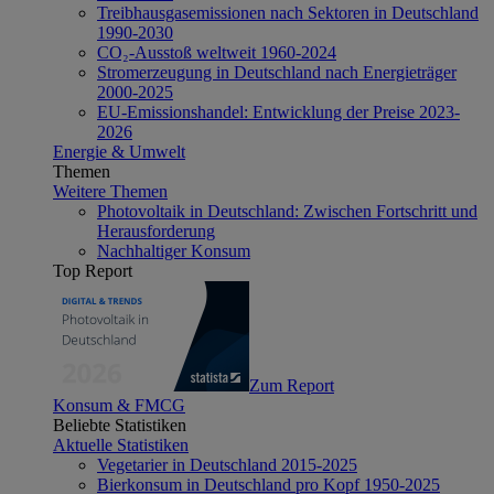
Treibhausgasemissionen nach Sektoren in Deutschland
1990-2030
CO₂-Ausstoß weltweit 1960-2024
Stromerzeugung in Deutschland nach Energieträger
2000-2025
EU-Emissionshandel: Entwicklung der Preise 2023-
2026
Energie & Umwelt
Themen
Weitere Themen
Photovoltaik in Deutschland: Zwischen Fortschritt und
Herausforderung
Nachhaltiger Konsum
Top Report
Zum Report
Konsum & FMCG
Beliebte Statistiken
Aktuelle Statistiken
Vegetarier in Deutschland 2015-2025
Bierkonsum in Deutschland pro Kopf 1950-2025