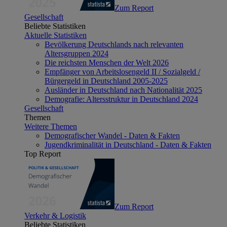
Zum Report
Gesellschaft
Beliebte Statistiken
Aktuelle Statistiken
Bevölkerung Deutschlands nach relevanten
Altersgruppen 2024
Die reichsten Menschen der Welt 2026
Empfänger von Arbeitslosengeld II / Sozialgeld /
Bürgergeld in Deutschland 2005-2025
Ausländer in Deutschland nach Nationalität 2025
Demografie: Altersstruktur in Deutschland 2024
Gesellschaft
Themen
Weitere Themen
Demografischer Wandel - Daten & Fakten
Jugendkriminalität in Deutschland - Daten & Fakten
Top Report
Zum Report
Verkehr & Logistik
Beliebte Statistiken