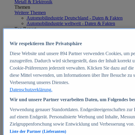
Metall & Elektronik
Themen
Weitere Themen
Automobilindustrie Deutschland - Daten & Fakten
Automobilindustrie weltweit - Daten & Fakten
Top Report
Wir respektieren Ihre Privatsphäre
Diese Website und unsere
894
Partner verwenden Cookies, um pe
Zum Report
zuzugreifen. Dadurch wird sichergestellt, dass der Inhalt korrekt
E-commerce
Cookie-Präferenzen jederzeit verwalten. Klicken Sie dazu auf die
Beliebte Statistiken
diese Mittel verwenden, um Informationen über Ihre Besuche zu s
Aktuelle Statistiken
E-Commerce - Entwicklung des Umsatzes in
Verbesserung unseres Dienstes.
Deutschland 1999-2025
Datenschutzerklärung.
Umsatz von Amazon in Deutschland und weltweit
2010-2025
Wir und unsere Partner verarbeiten Daten, um Folgendes bere
B2C-E-Commerce: Top-50 Online Shops in
Deutschland 2024
Verwendung genauer Standortdaten. Endgeräteeigenschaften zur Id
Marktanteile von Online-Zahlungsverfahren in
auf einem Endgerät. Personalisierte Werbung und Inhalte, Messu
Deutschland 2024
Zielgruppenforschung sowie Entwicklung und Verbesserung von
Umsatzstarke Warengruppen im Online-Handel in
Deutschland 2023-2025
Liste der Partner (Lieferanten)