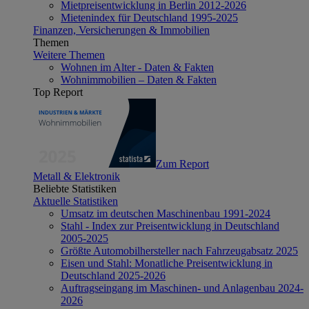
Mietpreisentwicklung in Berlin 2012-2026
Mietenindex für Deutschland 1995-2025
Finanzen, Versicherungen & Immobilien
Themen
Weitere Themen
Wohnen im Alter - Daten & Fakten
Wohnimmobilien – Daten & Fakten
Top Report
Zum Report
Metall & Elektronik
Beliebte Statistiken
Aktuelle Statistiken
Umsatz im deutschen Maschinenbau 1991-2024
Stahl - Index zur Preisentwicklung in Deutschland
2005-2025
Größte Automobilhersteller nach Fahrzeugabsatz 2025
Eisen und Stahl: Monatliche Preisentwicklung in
Deutschland 2025-2026
Auftragseingang im Maschinen- und Anlagenbau 2024-
2026