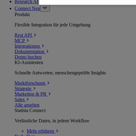
Research AI
Connect
Neu
Produkt
Flexible Integration für jede Umgebung
Rest API
MCP
Integrationen
Dokumentation
Demo buchen
KI-Assistenten
Schnelle Antworten, menschengeprüfte Insights
Marktforschung
Strategie
Marketing & PR
Sales
Alle ansehen
Statista Connect
Verlässliche Daten, in jedem Workflow
Mehr
erfahren