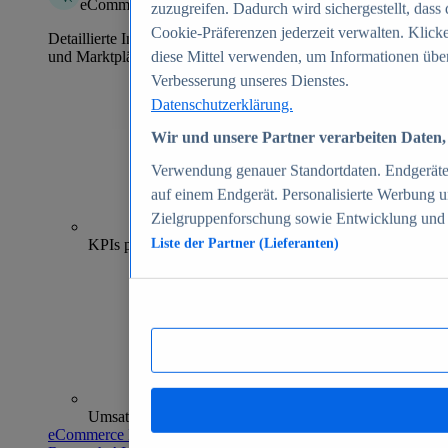
eCommerce Insights
zuzugreifen. Dadurch wird sichergestellt, dass 
Cookie-Präferenzen jederzeit verwalten. Klick
Detaillierte Informationen zu mehr als 39.000 Online-Shops
und Marktplätzen
diese Mittel verwenden, um Informationen über
Verbesserung unseres Dienstes.
Datenschutzerklärung.
Wir und unsere Partner verarbeiten Daten, 
Verwendung genauer Standortdaten. Endgeräteei
auf einem Endgerät. Personalisierte Werbung 
Zielgruppenforschung sowie Entwicklung und
70+
KPIs pro Shop
Liste der Partner (Lieferanten)
Umsatzanalysen und -prognosen
eCommerce Insights entdecken