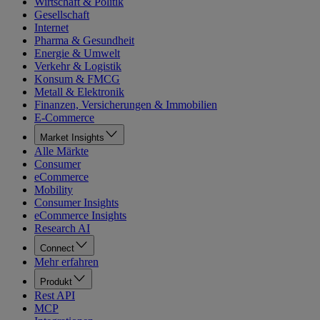
Wirtschaft & Politik
Gesellschaft
Internet
Pharma & Gesundheit
Energie & Umwelt
Verkehr & Logistik
Konsum & FMCG
Metall & Elektronik
Finanzen, Versicherungen & Immobilien
E-Commerce
Market Insights
Alle Märkte
Consumer
eCommerce
Mobility
Consumer Insights
eCommerce Insights
Research AI
Connect
Mehr erfahren
Produkt
Rest API
MCP