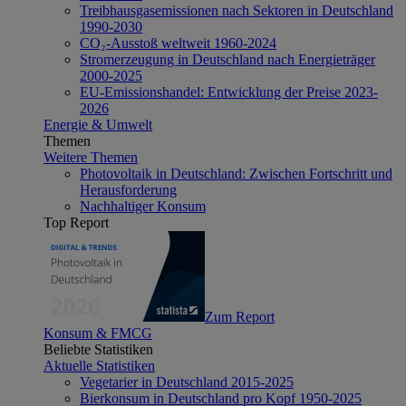
Treibhausgasemissionen nach Sektoren in Deutschland
1990-2030
CO₂-Ausstoß weltweit 1960-2024
Stromerzeugung in Deutschland nach Energieträger
2000-2025
EU-Emissionshandel: Entwicklung der Preise 2023-
2026
Energie & Umwelt
Themen
Weitere Themen
Photovoltaik in Deutschland: Zwischen Fortschritt und
Herausforderung
Nachhaltiger Konsum
Top Report
Zum Report
Konsum & FMCG
Beliebte Statistiken
Aktuelle Statistiken
Vegetarier in Deutschland 2015-2025
Bierkonsum in Deutschland pro Kopf 1950-2025