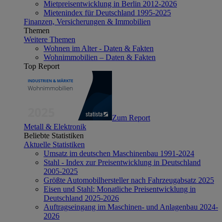
Mietpreisentwicklung in Berlin 2012-2026
Mietenindex für Deutschland 1995-2025
Finanzen, Versicherungen & Immobilien
Themen
Weitere Themen
Wohnen im Alter - Daten & Fakten
Wohnimmobilien – Daten & Fakten
Top Report
Zum Report
Metall & Elektronik
Beliebte Statistiken
Aktuelle Statistiken
Umsatz im deutschen Maschinenbau 1991-2024
Stahl - Index zur Preisentwicklung in Deutschland
2005-2025
Größte Automobilhersteller nach Fahrzeugabsatz 2025
Eisen und Stahl: Monatliche Preisentwicklung in
Deutschland 2025-2026
Auftragseingang im Maschinen- und Anlagenbau 2024-
2026