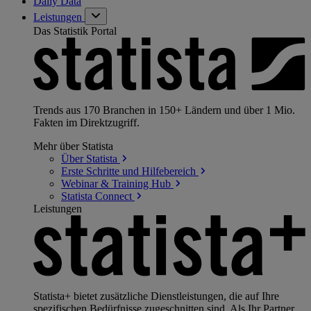
Daily Data
Leistungen
Das Statistik Portal
Trends aus 170 Branchen in 150+ Ländern und über 1 Mio.
Fakten im Direktzugriff.
Mehr über Statista
Über
Statista
Erste Schritte und
Hilfebereich
Webinar & Training
Hub
Statista
Connect
Leistungen
Statista+ bietet zusätzliche Dienstleistungen, die auf Ihre
spezifischen Bedürfnisse zugeschnitten sind. Als Ihr Partner