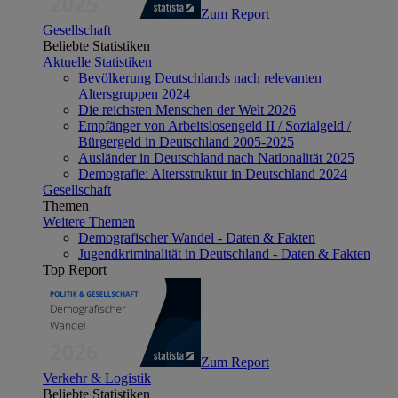
Zum Report
Gesellschaft
Beliebte Statistiken
Aktuelle Statistiken
Bevölkerung Deutschlands nach relevanten
Altersgruppen 2024
Die reichsten Menschen der Welt 2026
Empfänger von Arbeitslosengeld II / Sozialgeld /
Bürgergeld in Deutschland 2005-2025
Ausländer in Deutschland nach Nationalität 2025
Demografie: Altersstruktur in Deutschland 2024
Gesellschaft
Themen
Weitere Themen
Demografischer Wandel - Daten & Fakten
Jugendkriminalität in Deutschland - Daten & Fakten
Top Report
Zum Report
Verkehr & Logistik
Beliebte Statistiken