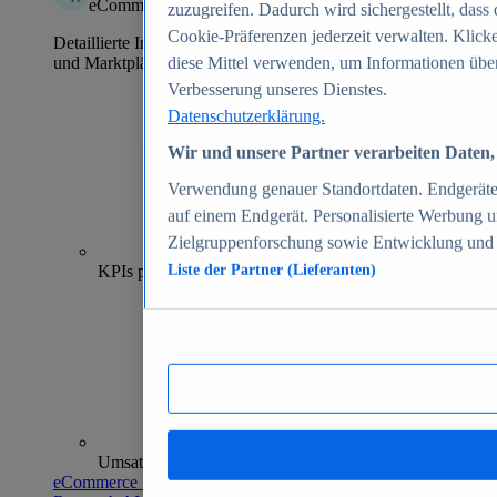
eCommerce Insights
zuzugreifen. Dadurch wird sichergestellt, dass 
Cookie-Präferenzen jederzeit verwalten. Klick
Detaillierte Informationen zu mehr als 39.000 Online-Shops
und Marktplätzen
diese Mittel verwenden, um Informationen über
Verbesserung unseres Dienstes.
Datenschutzerklärung.
Wir und unsere Partner verarbeiten Daten, 
Verwendung genauer Standortdaten. Endgeräteei
auf einem Endgerät. Personalisierte Werbung 
Zielgruppenforschung sowie Entwicklung und
70+
KPIs pro Shop
Liste der Partner (Lieferanten)
Umsatzanalysen und -prognosen
eCommerce Insights entdecken