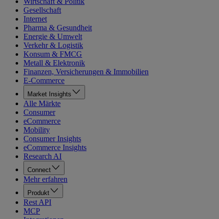
Wirtschaft & Politik
Gesellschaft
Internet
Pharma & Gesundheit
Energie & Umwelt
Verkehr & Logistik
Konsum & FMCG
Metall & Elektronik
Finanzen, Versicherungen & Immobilien
E-Commerce
Market Insights
Alle Märkte
Consumer
eCommerce
Mobility
Consumer Insights
eCommerce Insights
Research AI
Connect
Mehr erfahren
Produkt
Rest API
MCP