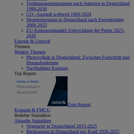
Treibhausgasemissionen nach Sektoren in Deutschland
1990-2030
CO₂-Ausstoß weltweit 1960-2024
Stromerzeugung in Deutschland nach Energieträger
2000-2025
EU-Emissionshandel: Entwicklung der Preise 2023-
2026
Energie & Umwelt
Themen
Weitere Themen
Photovoltaik in Deutschland: Zwischen Fortschritt und
Herausforderung
Nachhaltiger Konsum
Top Report
Zum Report
Konsum & FMCG
Beliebte Statistiken
Aktuelle Statistiken
Vegetarier in Deutschland 2015-2025
Bierkonsum in Deutschland pro Kopf 1950-2025