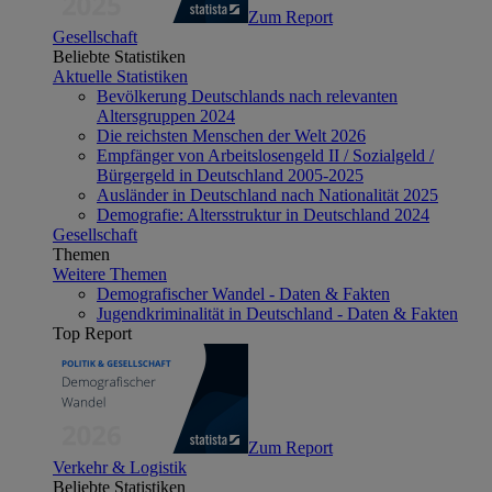
Zum Report
Gesellschaft
Beliebte Statistiken
Aktuelle Statistiken
Bevölkerung Deutschlands nach relevanten
Altersgruppen 2024
Die reichsten Menschen der Welt 2026
Empfänger von Arbeitslosengeld II / Sozialgeld /
Bürgergeld in Deutschland 2005-2025
Ausländer in Deutschland nach Nationalität 2025
Demografie: Altersstruktur in Deutschland 2024
Gesellschaft
Themen
Weitere Themen
Demografischer Wandel - Daten & Fakten
Jugendkriminalität in Deutschland - Daten & Fakten
Top Report
Zum Report
Verkehr & Logistik
Beliebte Statistiken