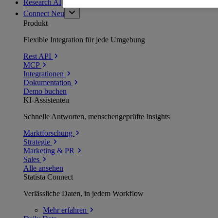
Research AI
Connect
Neu
Produkt
Flexible Integration für jede Umgebung
Rest API
MCP
Integrationen
Dokumentation
Demo buchen
KI-Assistenten
Schnelle Antworten, menschengeprüfte Insights
Marktforschung
Strategie
Marketing & PR
Sales
Alle ansehen
Statista Connect
Verlässliche Daten, in jedem Workflow
Mehr
erfahren