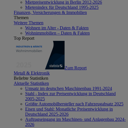
Mietpreisentwicklung in Berlin 2012-2026
Mietenindex für Deutschland 1995-2025
Finanzen, Versicherungen & Immobilien
Themen
Weitere Themen
Wohnen im Alter - Daten & Fakten
Wohnimmobilien – Daten & Fakten
Top Report
Zum Report
Metall & Elektronik
Beliebte Statistiken
Aktuelle Statistiken
Umsatz im deutschen Maschinenbau 1991-2024
Stahl - Index zur Preisentwicklung in Deutschland
2005-2025
Größte Automobilhersteller nach Fahrzeugabsatz 2025
Eisen und Stahl: Monatliche Preisentwicklung in
Deutschland 2025-2026
Auftragseingang im Maschinen- und Anlagenbau 2024-
2026