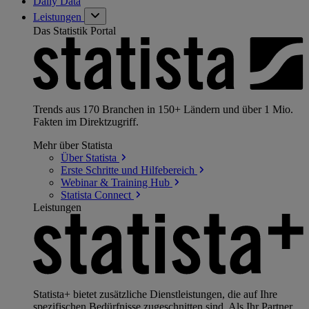
Daily Data
Leistungen
Das Statistik Portal
Trends aus 170 Branchen in 150+ Ländern und über 1 Mio.
Fakten im Direktzugriff.
Mehr über Statista
Über
Statista
Erste Schritte und
Hilfebereich
Webinar & Training
Hub
Statista
Connect
Leistungen
Statista+ bietet zusätzliche Dienstleistungen, die auf Ihre
spezifischen Bedürfnisse zugeschnitten sind. Als Ihr Partner