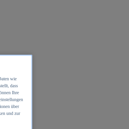
Daten wie
ellt, dass
können Ihre
einstellungen
ionen über
ken und zur