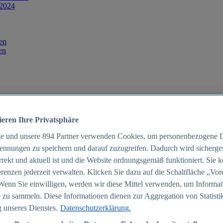
 2024
en
en
ieren Ihre Privatsphäre
te und unsere
894
Partner verwenden Cookies, um personenbezogene 
ennungen zu speichern und darauf zuzugreifen. Dadurch wird sichergest
orrekt und aktuell ist und die Website ordnungsgemäß funktioniert. Sie 
025
renzen jederzeit verwalten. Klicken Sie dazu auf die Schaltfläche „Vor
schland 2025
Wenn Sie einwilligen, werden wir diese Mittel verwenden, um Informat
 zu sammeln. Diese Informationen dienen zur Aggregation von Statisti
 unseres Dienstes.
Datenschutzerklärung.