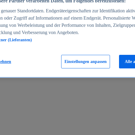
ere Partner verarbeiten Daten, um Folgendes bereitzustellen:
enauer Standortdaten. Endgeräteeigenschaften zur Identifikation aktiv
n oder Zugriff auf Informationen auf einem Endgerät. Personalisierte
sung von Werbeleistung und der Performance von Inhalten, Zielgruppe
cklung und Verbesserung von Angeboten.
tner (Lieferanten)
en 2024
lehnen
Einstellungen anpassen
Alle 
rgeld in Deutschland 2005-2025