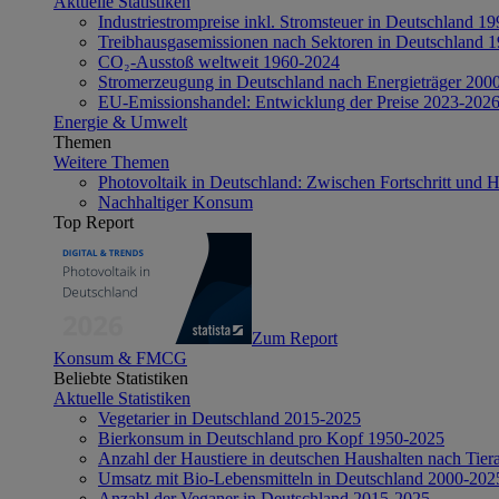
Aktuelle Statistiken
Industriestrompreise inkl. Stromsteuer in Deutschland 1
Treibhausgasemissionen nach Sektoren in Deutschland 
CO₂-Ausstoß weltweit 1960-2024
Stromerzeugung in Deutschland nach Energieträger 200
EU-Emissionshandel: Entwicklung der Preise 2023-202
Energie & Umwelt
Themen
Weitere Themen
Photovoltaik in Deutschland: Zwischen Fortschritt und 
Nachhaltiger Konsum
Top Report
Zum Report
Konsum & FMCG
Beliebte Statistiken
Aktuelle Statistiken
Vegetarier in Deutschland 2015-2025
Bierkonsum in Deutschland pro Kopf 1950-2025
Anzahl der Haustiere in deutschen Haushalten nach Tier
Umsatz mit Bio-Lebensmitteln in Deutschland 2000-202
Anzahl der Veganer in Deutschland 2015-2025