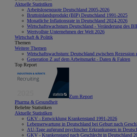
Aktuelle Statistiken
Arbeitslosenquote Deutschland 2005-2026
Bruttoinlandsprodukt (BIP) Deutschland 1991-2025
Monatliche Inflationsrate in Deutschland 2024-2026
Wirtschaftswachstum Deutschland - Veränderung des B
Wertvollste Unternehmen der Welt 2026
Wirtschaft & Politik
Themen
Weitere Themen
Wirtschaftswachstum: Deutschland zwischen Rezession 
Generation Z auf dem Arbeitsmarkt - Daten & Fakten
Top Report
Zum Report
Pharma & Gesundheit
Beliebte Statistiken
Aktuelle Statistiken
GKV - Entwicklung Krankenstand 1991-2026
Lebenserwartung in Deutschland bei Geburt nach Gesch
AU-Tage aufgrund psychischer Erkrankungen in Deutsc
GKV - Krankenstand nach Geschlecht in Deutschland 