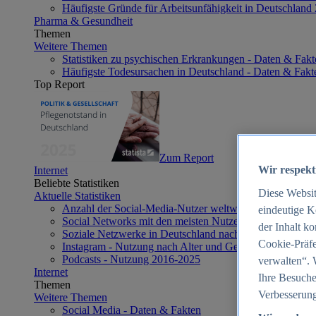
Häufigste Gründe für Arbeitsunfähigkeit in Deutschland
Pharma & Gesundheit
Themen
Weitere Themen
Statistiken zu psychischen Erkrankungen - Daten & Fakt
Häufigste Todesursachen in Deutschland - Daten & Fakt
Top Report
Zum Report
Wir respekt
Internet
Beliebte Statistiken
Diese Websi
Aktuelle Statistiken
Anzahl der Social-Media-Nutzer weltweit 2012-2025
eindeutige K
Social Networks mit den meisten Nutzern weltweit 2025
der Inhalt k
Soziale Netzwerke in Deutschland nach Generationen 2
Cookie-Präfe
Instagram - Nutzung nach Alter und Geschlecht in Deut
Podcasts - Nutzung 2016-2025
verwalten“. 
Internet
Ihre Besuche
Themen
Verbesserung
Weitere Themen
Social Media - Daten & Fakten