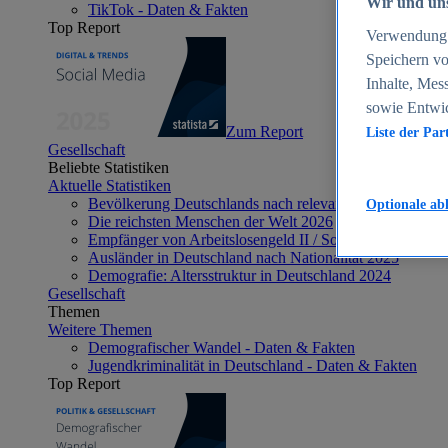
Wir und uns
TikTok - Daten & Fakten
Top Report
Verwendung g
Speichern vo
Inhalte, Mes
sowie Entwi
Zum Report
Liste der Par
Gesellschaft
Beliebte Statistiken
Aktuelle Statistiken
Bevölkerung Deutschlands nach relevanten Altersgrupp
Optionale ab
Die reichsten Menschen der Welt 2026
Empfänger von Arbeitslosengeld II / Sozialgeld / Bürge
Ausländer in Deutschland nach Nationalität 2025
Demografie: Altersstruktur in Deutschland 2024
Gesellschaft
Themen
Weitere Themen
Demografischer Wandel - Daten & Fakten
Jugendkriminalität in Deutschland - Daten & Fakten
Top Report