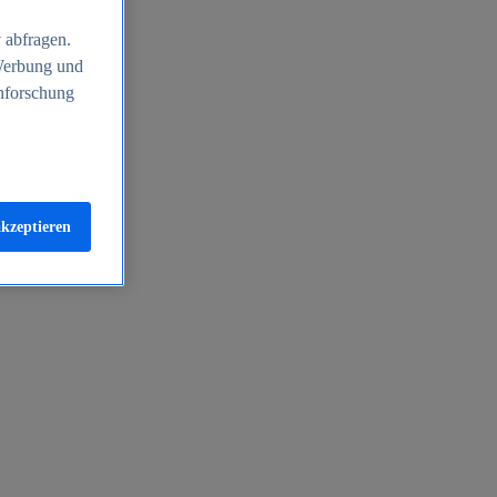
 abfragen.
 Werbung und
nforschung
akzeptieren