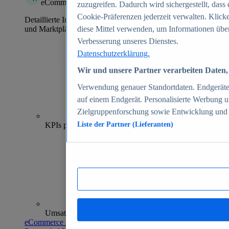
eCommerce Insights
zuzugreifen. Dadurch wird sichergestellt, dass 
Cookie-Präferenzen jederzeit verwalten. Klick
Detaillierte Informationen zu mehr als 39.000 Online-Shops
und Marktplätzen
diese Mittel verwenden, um Informationen über
Verbesserung unseres Dienstes.
Datenschutzerklärung.
Wir und unsere Partner verarbeiten Daten, 
Verwendung genauer Standortdaten. Endgeräteei
auf einem Endgerät. Personalisierte Werbung 
Zielgruppenforschung sowie Entwicklung und
70+
KPIs pro Shop
Liste der Partner (Lieferanten)
Umsatzanalysen und -prognosen
eCommerce Insights entdecken