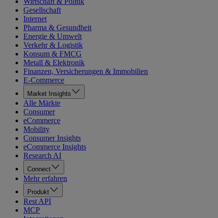
Wirtschaft & Politik
Gesellschaft
Internet
Pharma & Gesundheit
Energie & Umwelt
Verkehr & Logistik
Konsum & FMCG
Metall & Elektronik
Finanzen, Versicherungen & Immobilien
E-Commerce
Market Insights
Alle Märkte
Consumer
eCommerce
Mobility
Consumer Insights
eCommerce Insights
Research AI
Connect
Mehr erfahren
Produkt
Rest API
MCP