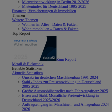
Mietpreisentwicklung in Berlin 2012-2026
Mietenindex für Deutschland 1995-2025
Finanzen, Versicherungen & Immobilien
Themen
Weitere Themen
Wohnen im Alter - Daten & Fakten
Wohnimmobilien – Daten & Fakten
Top Report
Zum Report
Metall & Elektronik
Beliebte Statistiken
Aktuelle Statistiken
Umsatz im deutschen Maschinenbau 1991-2024
Stahl - Index zur Preisentwicklung in Deutschland
2005-2025
Größte Automobilhersteller nach Fahrzeugabsatz 2025
Eisen und Stahl: Monatliche Preisentwicklung in
Deutschland 2025-2026
Auftragseingang im Maschinen- und Anlagenbau 2024-
2026