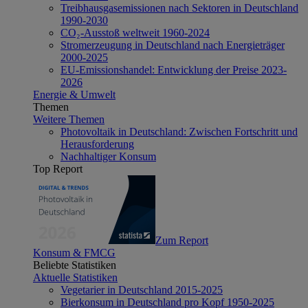
Treibhausgasemissionen nach Sektoren in Deutschland
1990-2030
CO₂-Ausstoß weltweit 1960-2024
Stromerzeugung in Deutschland nach Energieträger
2000-2025
EU-Emissionshandel: Entwicklung der Preise 2023-
2026
Energie & Umwelt
Themen
Weitere Themen
Photovoltaik in Deutschland: Zwischen Fortschritt und
Herausforderung
Nachhaltiger Konsum
Top Report
Zum Report
Konsum & FMCG
Beliebte Statistiken
Aktuelle Statistiken
Vegetarier in Deutschland 2015-2025
Bierkonsum in Deutschland pro Kopf 1950-2025