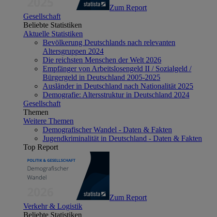
Zum Report
Gesellschaft
Beliebte Statistiken
Aktuelle Statistiken
Bevölkerung Deutschlands nach relevanten
Altersgruppen 2024
Die reichsten Menschen der Welt 2026
Empfänger von Arbeitslosengeld II / Sozialgeld /
Bürgergeld in Deutschland 2005-2025
Ausländer in Deutschland nach Nationalität 2025
Demografie: Altersstruktur in Deutschland 2024
Gesellschaft
Themen
Weitere Themen
Demografischer Wandel - Daten & Fakten
Jugendkriminalität in Deutschland - Daten & Fakten
Top Report
Zum Report
Verkehr & Logistik
Beliebte Statistiken