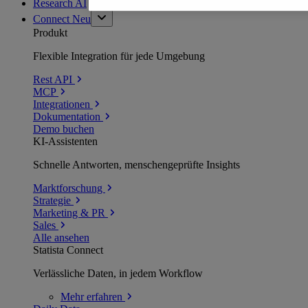
Research AI
Connect
Neu
Produkt
Flexible Integration für jede Umgebung
Rest API
MCP
Integrationen
Dokumentation
Demo buchen
KI-Assistenten
Schnelle Antworten, menschengeprüfte Insights
Marktforschung
Strategie
Marketing & PR
Sales
Alle ansehen
Statista Connect
Verlässliche Daten, in jedem Workflow
Mehr
erfahren