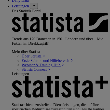
Daily Data
Leistungen
Das Statistik Portal
Trends aus 170 Branchen in 150+ Ländern und über 1 Mio.
Fakten im Direktzugriff.
Mehr über Statista
Über
Statista
Erste Schritte und
Hilfebereich
Webinar & Training
Hub
Statista
Connect
Leistungen
Statista+ bietet zusätzliche Dienstleistungen, die auf Ihre
spezifischen Bedürfnisse zugeschnitten sind. Als Ihr Partner