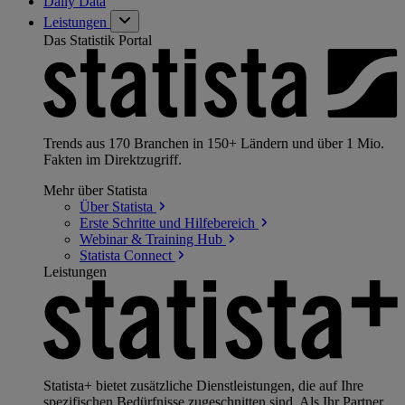
Daily Data
Leistungen
Das Statistik Portal
Trends aus 170 Branchen in 150+ Ländern und über 1 Mio.
Fakten im Direktzugriff.
Mehr über Statista
Über
Statista
Erste Schritte und
Hilfebereich
Webinar & Training
Hub
Statista
Connect
Leistungen
Statista+ bietet zusätzliche Dienstleistungen, die auf Ihre
spezifischen Bedürfnisse zugeschnitten sind. Als Ihr Partner