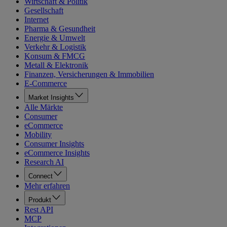
Wirtschaft & Politik
Gesellschaft
Internet
Pharma & Gesundheit
Energie & Umwelt
Verkehr & Logistik
Konsum & FMCG
Metall & Elektronik
Finanzen, Versicherungen & Immobilien
E-Commerce
Market Insights
Alle Märkte
Consumer
eCommerce
Mobility
Consumer Insights
eCommerce Insights
Research AI
Connect
Mehr erfahren
Produkt
Rest API
MCP