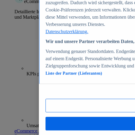
eCommerce Insights
zuzugreifen. Dadurch wird sichergestellt, dass 
Cookie-Präferenzen jederzeit verwalten. Klick
Detaillierte Informationen zu mehr als 39.000 Online-Shops
und Marktplätzen
diese Mittel verwenden, um Informationen über
Verbesserung unseres Dienstes.
Datenschutzerklärung.
Wir und unsere Partner verarbeiten Daten, 
Verwendung genauer Standortdaten. Endgeräteei
auf einem Endgerät. Personalisierte Werbung 
Zielgruppenforschung sowie Entwicklung und
70+
KPIs pro Shop
Liste der Partner (Lieferanten)
Umsatzanalysen und -prognosen
eCommerce Insights entdecken