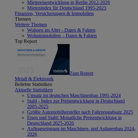
Mietpreisentwicklung in Berlin 2012-2026
Mietenindex für Deutschland 1995-2025
Finanzen, Versicherungen & Immobilien
Themen
Weitere Themen
Wohnen im Alter - Daten & Fakten
Wohnimmobilien – Daten & Fakten
Top Report
Zum Report
Metall & Elektronik
Beliebte Statistiken
Aktuelle Statistiken
Umsatz im deutschen Maschinenbau 1991-2024
Stahl - Index zur Preisentwicklung in Deutschland
2005-2025
Größte Automobilhersteller nach Fahrzeugabsatz 2025
Eisen und Stahl: Monatliche Preisentwicklung in
Deutschland 2025-2026
Auftragseingang im Maschinen- und Anlagenbau 2024-
2026