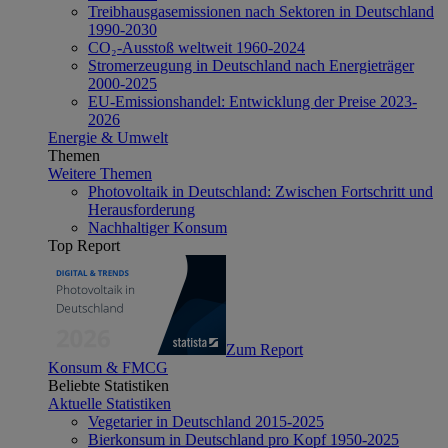
Treibhausgasemissionen nach Sektoren in Deutschland
1990-2030
CO₂-Ausstoß weltweit 1960-2024
Stromerzeugung in Deutschland nach Energieträger
2000-2025
EU-Emissionshandel: Entwicklung der Preise 2023-
2026
Energie & Umwelt
Themen
Weitere Themen
Photovoltaik in Deutschland: Zwischen Fortschritt und
Herausforderung
Nachhaltiger Konsum
Top Report
Zum Report
Konsum & FMCG
Beliebte Statistiken
Aktuelle Statistiken
Vegetarier in Deutschland 2015-2025
Bierkonsum in Deutschland pro Kopf 1950-2025