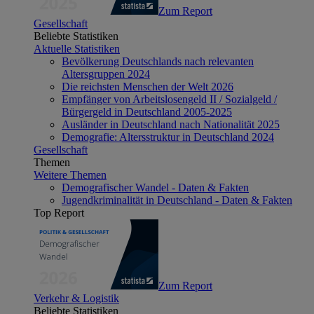
Zum Report
Gesellschaft
Beliebte Statistiken
Aktuelle Statistiken
Bevölkerung Deutschlands nach relevanten
Altersgruppen 2024
Die reichsten Menschen der Welt 2026
Empfänger von Arbeitslosengeld II / Sozialgeld /
Bürgergeld in Deutschland 2005-2025
Ausländer in Deutschland nach Nationalität 2025
Demografie: Altersstruktur in Deutschland 2024
Gesellschaft
Themen
Weitere Themen
Demografischer Wandel - Daten & Fakten
Jugendkriminalität in Deutschland - Daten & Fakten
Top Report
Zum Report
Verkehr & Logistik
Beliebte Statistiken