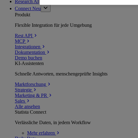
Research AI
Connect
Neu
Produkt
Flexible Integration für jede Umgebung
Rest API
MCP
Integrationen
Dokumentation
Demo buchen
KI-Assistenten
Schnelle Antworten, menschengeprüfte Insights
Marktforschung
Strategie
Marketing & PR
Sales
Alle ansehen
Statista Connect
Verlässliche Daten, in jedem Workflow
Mehr
erfahren