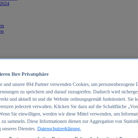
 2024
en
en
ieren Ihre Privatsphäre
te und unsere
894
Partner verwenden Cookies, um personenbezogene 
ennungen zu speichern und darauf zuzugreifen. Dadurch wird sichergest
orrekt und aktuell ist und die Website ordnungsgemäß funktioniert. Sie 
025
renzen jederzeit verwalten. Klicken Sie dazu auf die Schaltfläche „Vor
schland 2025
Wenn Sie einwilligen, werden wir diese Mittel verwenden, um Informat
 zu sammeln. Diese Informationen dienen zur Aggregation von Statisti
 unseres Dienstes.
Datenschutzerklärung.