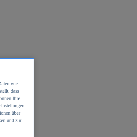
Daten wie
ellt, dass
können Ihre
einstellungen
ionen über
ken und zur