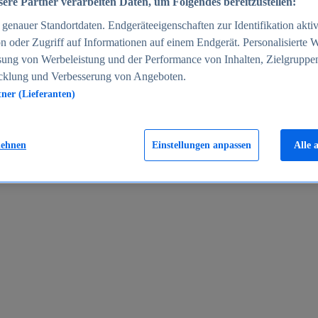
ere Partner verarbeiten Daten, um Folgendes bereitzustellen:
enauer Standortdaten. Endgeräteeigenschaften zur Identifikation aktiv
n oder Zugriff auf Informationen auf einem Endgerät. Personalisierte
sung von Werbeleistung und der Performance von Inhalten, Zielgruppe
cklung und Verbesserung von Angeboten.
tner (Lieferanten)
en 2024
lehnen
Einstellungen anpassen
Alle 
rgeld in Deutschland 2005-2025