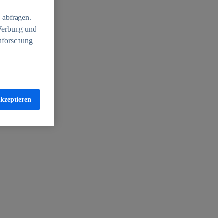
 abfragen.
 Werbung und
nforschung
akzeptieren