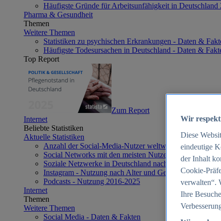
Häufigste Gründe für Arbeitsunfähigkeit in Deutschland
Pharma & Gesundheit
Themen
Weitere Themen
Statistiken zu psychischen Erkrankungen - Daten & Fakt
Häufigste Todesursachen in Deutschland - Daten & Fakt
Top Report
Zum Report
Wir respekt
Internet
Beliebte Statistiken
Diese Websi
Aktuelle Statistiken
Anzahl der Social-Media-Nutzer weltweit 2012-2025
eindeutige K
Social Networks mit den meisten Nutzern weltweit 2025
der Inhalt k
Soziale Netzwerke in Deutschland nach Generationen 2
Cookie-Präfe
Instagram - Nutzung nach Alter und Geschlecht in Deut
Podcasts - Nutzung 2016-2025
verwalten“. 
Internet
Ihre Besuche
Themen
Verbesserung
Weitere Themen
Social Media - Daten & Fakten