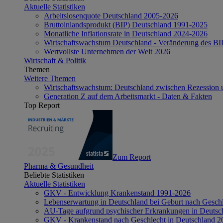
Aktuelle Statistiken
Arbeitslosenquote Deutschland 2005-2026
Bruttoinlandsprodukt (BIP) Deutschland 1991-2025
Monatliche Inflationsrate in Deutschland 2024-2026
Wirtschaftswachstum Deutschland - Veränderung des B
Wertvollste Unternehmen der Welt 2026
Wirtschaft & Politik
Themen
Weitere Themen
Wirtschaftswachstum: Deutschland zwischen Rezession 
Generation Z auf dem Arbeitsmarkt - Daten & Fakten
Top Report
Zum Report
Pharma & Gesundheit
Beliebte Statistiken
Aktuelle Statistiken
GKV - Entwicklung Krankenstand 1991-2026
Lebenserwartung in Deutschland bei Geburt nach Gesch
AU-Tage aufgrund psychischer Erkrankungen in Deutsc
GKV - Krankenstand nach Geschlecht in Deutschland 