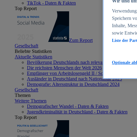
Wir und uns
TikTok - Daten & Fakten
Top Report
Verwendung g
Speichern vo
Inhalte, Mes
sowie Entwi
Zum Report
Liste der Par
Gesellschaft
Beliebte Statistiken
Aktuelle Statistiken
Bevölkerung Deutschlands nach relevanten Altersgrupp
Optionale ab
Die reichsten Menschen der Welt 2026
Empfänger von Arbeitslosengeld II / Sozialgeld / Bürge
Ausländer in Deutschland nach Nationalität 2025
Demografie: Altersstruktur in Deutschland 2024
Gesellschaft
Themen
Weitere Themen
Demografischer Wandel - Daten & Fakten
Jugendkriminalität in Deutschland - Daten & Fakten
Top Report