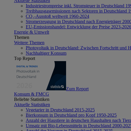
Aktuelle Statistiken
Industriestrompreise inkl. Stromsteuer in Deutschland 1
Treibhausgasemissionen nach Sektoren in Deutschland 
CO₂-Ausstoß weltweit 1960-2024
Stromerzeugung in Deutschland nach Energieträger 200
EU-Emissionshandel: Entwicklung der Preise 2023-202
Energie & Umwelt
Themen
Weitere Themen
Photovoltaik in Deutschland: Zwischen Fortschritt und 
Nachhaltiger Konsum
Top Report
Zum Report
Konsum & FMCG
Beliebte Statistiken
Aktuelle Statistiken
Vegetarier in Deutschland 2015-2025
Bierkonsum in Deutschland pro Kopf 1950-2025
Anzahl der Haustiere in deutschen Haushalten nach Tier
Umsatz mit Bio-Lebensmitteln in Deutschland 2000-202
Anzahl der Veganer in Deutschland 2015-2025