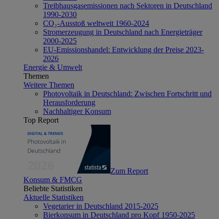
Treibhausgasemissionen nach Sektoren in Deutschland
1990-2030
CO₂-Ausstoß weltweit 1960-2024
Stromerzeugung in Deutschland nach Energieträger
2000-2025
EU-Emissionshandel: Entwicklung der Preise 2023-
2026
Energie & Umwelt
Themen
Weitere Themen
Photovoltaik in Deutschland: Zwischen Fortschritt und
Herausforderung
Nachhaltiger Konsum
Top Report
Zum Report
Konsum & FMCG
Beliebte Statistiken
Aktuelle Statistiken
Vegetarier in Deutschland 2015-2025
Bierkonsum in Deutschland pro Kopf 1950-2025