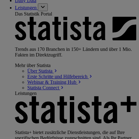
Daily Data
Leistungen
Das Statistik Portal
Trends aus 170 Branchen in 150+ Ländern und über 1 Mio.
Fakten im Direktzugriff.
Mehr über Statista
Über
Statista
Erste Schritte und
Hilfebereich
Webinar & Training
Hub
Statista
Connect
Leistungen
Statista+ bietet zusätzliche Dienstleistungen, die auf Ihre
spezifischen Bedürfnisse zugeschnitten sind. Als Ihr Partner