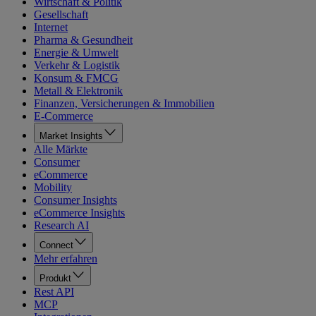
Wirtschaft & Politik
Gesellschaft
Internet
Pharma & Gesundheit
Energie & Umwelt
Verkehr & Logistik
Konsum & FMCG
Metall & Elektronik
Finanzen, Versicherungen & Immobilien
E-Commerce
Market Insights
Alle Märkte
Consumer
eCommerce
Mobility
Consumer Insights
eCommerce Insights
Research AI
Connect
Mehr erfahren
Produkt
Rest API
MCP