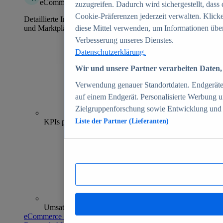
eCommerce Insights
zuzugreifen. Dadurch wird sichergestellt, dass 
Cookie-Präferenzen jederzeit verwalten. Klick
Detaillierte Informationen zu mehr als 39.000 Online-Shops
und Marktplätzen
diese Mittel verwenden, um Informationen über
Verbesserung unseres Dienstes.
Datenschutzerklärung.
Wir und unsere Partner verarbeiten Daten, 
Verwendung genauer Standortdaten. Endgeräteei
auf einem Endgerät. Personalisierte Werbung 
Zielgruppenforschung sowie Entwicklung und
70+
KPIs pro Shop
Liste der Partner (Lieferanten)
Umsatzanalysen und -prognosen
eCommerce Insights entdecken