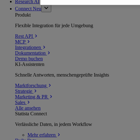
Research AI
Connect
Neu
Produkt
Flexible Integration für jede Umgebung
Rest API
MCP
Integrationen
Dokumentation
Demo buchen
KI-Assistenten
Schnelle Antworten, menschengeprüfte Insights
Marktforschung
Strategie
Marketing & PR
Sales
Alle ansehen
Statista Connect
Verlässliche Daten, in jedem Workflow
Mehr
erfahren