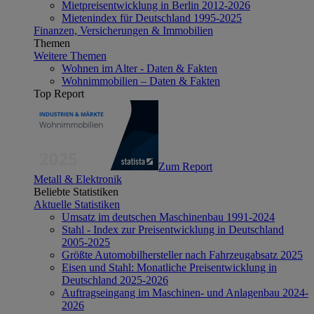
Mietpreisentwicklung in Berlin 2012-2026
Mietenindex für Deutschland 1995-2025
Finanzen, Versicherungen & Immobilien
Themen
Weitere Themen
Wohnen im Alter - Daten & Fakten
Wohnimmobilien – Daten & Fakten
Top Report
Zum Report
Metall & Elektronik
Beliebte Statistiken
Aktuelle Statistiken
Umsatz im deutschen Maschinenbau 1991-2024
Stahl - Index zur Preisentwicklung in Deutschland
2005-2025
Größte Automobilhersteller nach Fahrzeugabsatz 2025
Eisen und Stahl: Monatliche Preisentwicklung in
Deutschland 2025-2026
Auftragseingang im Maschinen- und Anlagenbau 2024-
2026