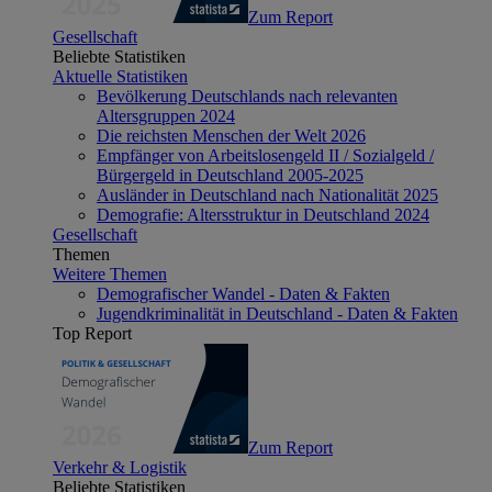
Zum Report
Gesellschaft
Beliebte Statistiken
Aktuelle Statistiken
Bevölkerung Deutschlands nach relevanten
Altersgruppen 2024
Die reichsten Menschen der Welt 2026
Empfänger von Arbeitslosengeld II / Sozialgeld /
Bürgergeld in Deutschland 2005-2025
Ausländer in Deutschland nach Nationalität 2025
Demografie: Altersstruktur in Deutschland 2024
Gesellschaft
Themen
Weitere Themen
Demografischer Wandel - Daten & Fakten
Jugendkriminalität in Deutschland - Daten & Fakten
Top Report
Zum Report
Verkehr & Logistik
Beliebte Statistiken