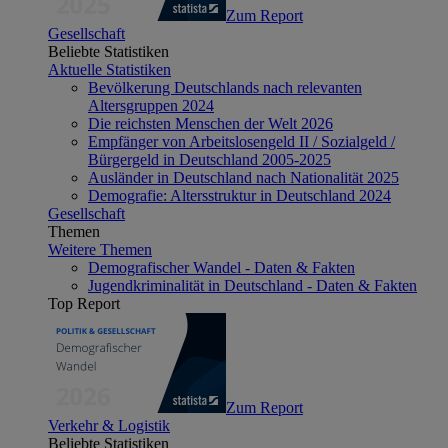
Zum Report
Gesellschaft
Beliebte Statistiken
Aktuelle Statistiken
Bevölkerung Deutschlands nach relevanten
Altersgruppen 2024
Die reichsten Menschen der Welt 2026
Empfänger von Arbeitslosengeld II / Sozialgeld /
Bürgergeld in Deutschland 2005-2025
Ausländer in Deutschland nach Nationalität 2025
Demografie: Altersstruktur in Deutschland 2024
Gesellschaft
Themen
Weitere Themen
Demografischer Wandel - Daten & Fakten
Jugendkriminalität in Deutschland - Daten & Fakten
Top Report
Zum Report
Verkehr & Logistik
Beliebte Statistiken