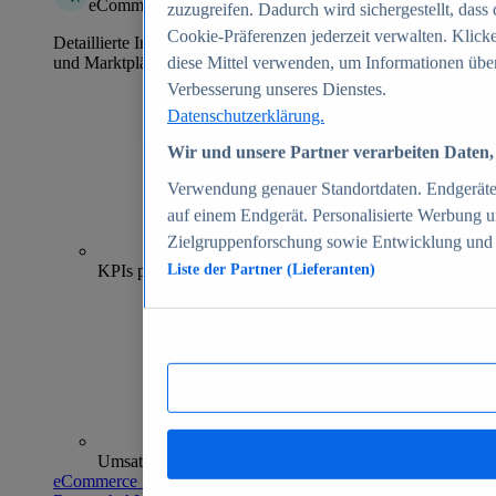
eCommerce Insights
zuzugreifen. Dadurch wird sichergestellt, dass 
Cookie-Präferenzen jederzeit verwalten. Klick
Detaillierte Informationen zu mehr als 39.000 Online-Shops
und Marktplätzen
diese Mittel verwenden, um Informationen über
Verbesserung unseres Dienstes.
Datenschutzerklärung.
Wir und unsere Partner verarbeiten Daten, 
Verwendung genauer Standortdaten. Endgeräteei
auf einem Endgerät. Personalisierte Werbung 
Zielgruppenforschung sowie Entwicklung und
70+
KPIs pro Shop
Liste der Partner (Lieferanten)
Umsatzanalysen und -prognosen
eCommerce Insights entdecken