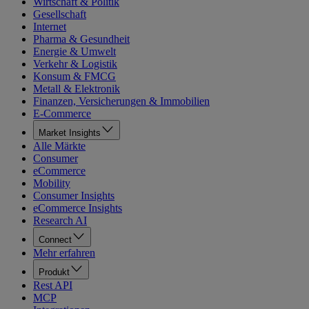
Wirtschaft & Politik
Gesellschaft
Internet
Pharma & Gesundheit
Energie & Umwelt
Verkehr & Logistik
Konsum & FMCG
Metall & Elektronik
Finanzen, Versicherungen & Immobilien
E-Commerce
Market Insights
Alle Märkte
Consumer
eCommerce
Mobility
Consumer Insights
eCommerce Insights
Research AI
Connect
Mehr erfahren
Produkt
Rest API
MCP