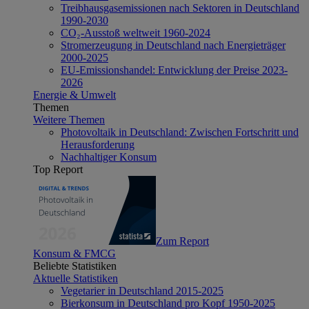
Treibhausgasemissionen nach Sektoren in Deutschland
1990-2030
CO₂-Ausstoß weltweit 1960-2024
Stromerzeugung in Deutschland nach Energieträger
2000-2025
EU-Emissionshandel: Entwicklung der Preise 2023-
2026
Energie & Umwelt
Themen
Weitere Themen
Photovoltaik in Deutschland: Zwischen Fortschritt und
Herausforderung
Nachhaltiger Konsum
Top Report
Zum Report
Konsum & FMCG
Beliebte Statistiken
Aktuelle Statistiken
Vegetarier in Deutschland 2015-2025
Bierkonsum in Deutschland pro Kopf 1950-2025