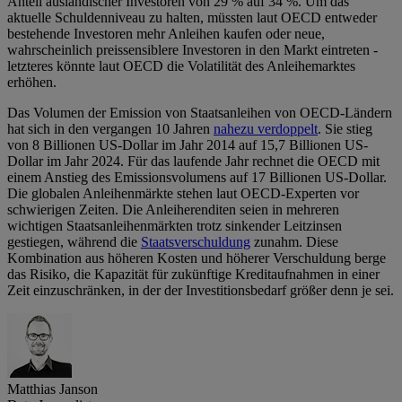
Anteil ausländischer Investoren von 29 % auf 34 %. Um das
aktuelle Schuldenniveau zu halten, müssten laut OECD entweder
bestehende Investoren mehr Anleihen kaufen oder neue,
wahrscheinlich preissensiblere Investoren in den Markt eintreten -
letzteres könnte laut OECD die Volatilität des Anleihemarktes
erhöhen.
Das Volumen der Emission von Staatsanleihen von OECD-Ländern
hat sich in den vergangen 10 Jahren
nahezu verdoppelt
. Sie stieg
von 8 Billionen US-Dollar im Jahr 2014 auf 15,7 Billionen US-
Dollar im Jahr 2024. Für das laufende Jahr rechnet die OECD mit
einem Anstieg des Emissionsvolumens auf 17 Billionen US-Dollar.
Die globalen Anleihenmärkte stehen laut OECD-Experten vor
schwierigen Zeiten. Die Anleiherenditen seien in mehreren
wichtigen Staatsanleihenmärkten trotz sinkender Leitzinsen
gestiegen, während die
Staatsverschuldung
zunahm. Diese
Kombination aus höheren Kosten und höherer Verschuldung berge
das Risiko, die Kapazität für zukünftige Kreditaufnahmen in einer
Zeit einzuschränken, in der der Investitionsbedarf größer denn je sei.
Matthias Janson