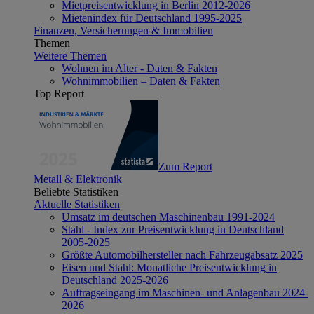
Mietpreisentwicklung in Berlin 2012-2026
Mietenindex für Deutschland 1995-2025
Finanzen, Versicherungen & Immobilien
Themen
Weitere Themen
Wohnen im Alter - Daten & Fakten
Wohnimmobilien – Daten & Fakten
Top Report
Zum Report
Metall & Elektronik
Beliebte Statistiken
Aktuelle Statistiken
Umsatz im deutschen Maschinenbau 1991-2024
Stahl - Index zur Preisentwicklung in Deutschland
2005-2025
Größte Automobilhersteller nach Fahrzeugabsatz 2025
Eisen und Stahl: Monatliche Preisentwicklung in
Deutschland 2025-2026
Auftragseingang im Maschinen- und Anlagenbau 2024-
2026