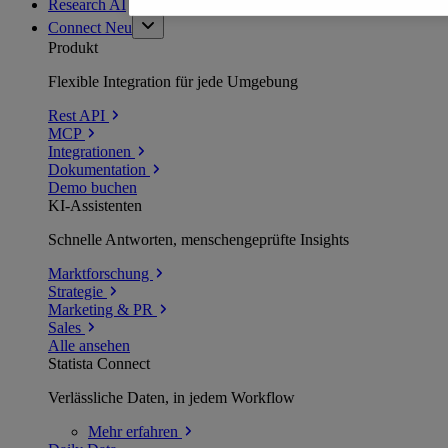
Research AI
Connect
Neu
Produkt
Flexible Integration für jede Umgebung
Rest API
MCP
Integrationen
Dokumentation
Demo buchen
KI-Assistenten
Schnelle Antworten, menschengeprüfte Insights
Marktforschung
Strategie
Marketing & PR
Sales
Alle ansehen
Statista Connect
Verlässliche Daten, in jedem Workflow
Mehr
erfahren