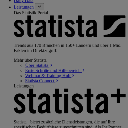
Daily Data
Leistungen
Das Statistik Portal
Trends aus 170 Branchen in 150+ Ländern und über 1 Mio.
Fakten im Direktzugriff.
Mehr über Statista
Über
Statista
Erste Schritte und
Hilfebereich
Webinar & Training
Hub
Statista
Connect
Leistungen
Statista+ bietet zusätzliche Dienstleistungen, die auf Ihre
spezifischen Bedürfnisse zugeschnitten sind. Als Ihr Partner