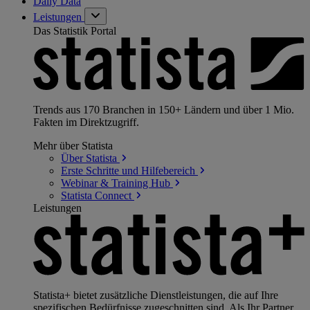
Daily Data
Leistungen
Das Statistik Portal
Trends aus 170 Branchen in 150+ Ländern und über 1 Mio.
Fakten im Direktzugriff.
Mehr über Statista
Über
Statista
Erste Schritte und
Hilfebereich
Webinar & Training
Hub
Statista
Connect
Leistungen
Statista+ bietet zusätzliche Dienstleistungen, die auf Ihre
spezifischen Bedürfnisse zugeschnitten sind. Als Ihr Partner