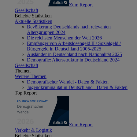
Zum Report
Gesellschaft
Beliebte Statistiken
Aktuelle Statistiken
Bevölkerung Deutschlands nach relevanten
Altersgruppen 2024
Die reichsten Menschen der Welt 2026
Empfänger von Arbeitslosengeld II / Sozialgeld /
Bürgergeld in Deutschland 2005-2025
Ausländer in Deutschland nach Nationalität 2025
Demografie: Altersstruktur in Deutschland 2024
Gesellschaft
Themen
Weitere Themen
Demografischer Wandel - Daten & Fakten
Jugendkriminalität in Deutschland - Daten & Fakten
Top Report
Zum Report
Verkehr & Logistik
Beliebte Statistiken