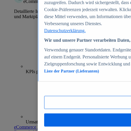
eCommerce Insights
zuzugreifen. Dadurch wird sichergestellt, dass 
Cookie-Präferenzen jederzeit verwalten. Klick
Detaillierte Informationen zu mehr als 39.000 Online-Shops
und Marktplätzen
diese Mittel verwenden, um Informationen über
Verbesserung unseres Dienstes.
Datenschutzerklärung.
Wir und unsere Partner verarbeiten Daten, 
Verwendung genauer Standortdaten. Endgeräteei
auf einem Endgerät. Personalisierte Werbung 
Zielgruppenforschung sowie Entwicklung und
70+
KPIs pro Shop
Liste der Partner (Lieferanten)
Umsatzanalysen und -prognosen
eCommerce Insights entdecken