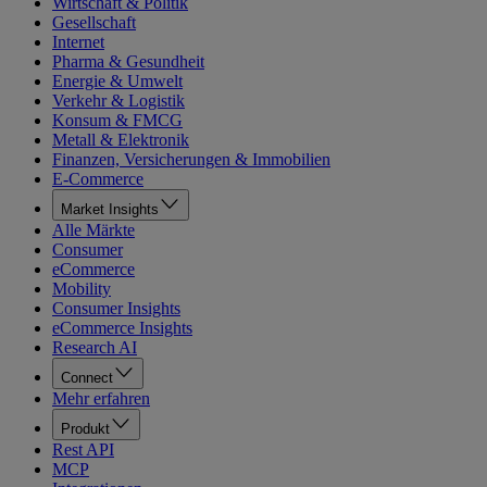
Wirtschaft & Politik
Gesellschaft
Internet
Pharma & Gesundheit
Energie & Umwelt
Verkehr & Logistik
Konsum & FMCG
Metall & Elektronik
Finanzen, Versicherungen & Immobilien
E-Commerce
Market Insights
Alle Märkte
Consumer
eCommerce
Mobility
Consumer Insights
eCommerce Insights
Research AI
Connect
Mehr erfahren
Produkt
Rest API
MCP