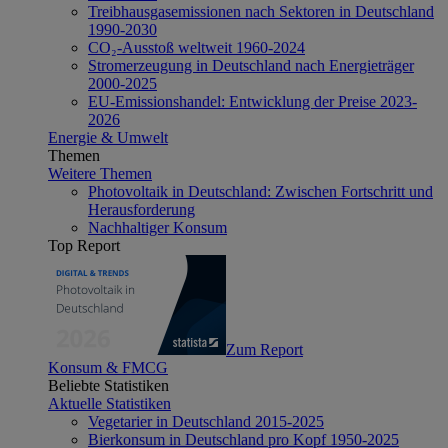
Treibhausgasemissionen nach Sektoren in Deutschland
1990-2030
CO₂-Ausstoß weltweit 1960-2024
Stromerzeugung in Deutschland nach Energieträger
2000-2025
EU-Emissionshandel: Entwicklung der Preise 2023-
2026
Energie & Umwelt
Themen
Weitere Themen
Photovoltaik in Deutschland: Zwischen Fortschritt und
Herausforderung
Nachhaltiger Konsum
Top Report
Zum Report
Konsum & FMCG
Beliebte Statistiken
Aktuelle Statistiken
Vegetarier in Deutschland 2015-2025
Bierkonsum in Deutschland pro Kopf 1950-2025