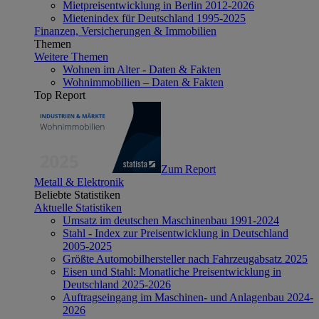
Mietpreisentwicklung in Berlin 2012-2026
Mietenindex für Deutschland 1995-2025
Finanzen, Versicherungen & Immobilien
Themen
Weitere Themen
Wohnen im Alter - Daten & Fakten
Wohnimmobilien – Daten & Fakten
Top Report
Zum Report
Metall & Elektronik
Beliebte Statistiken
Aktuelle Statistiken
Umsatz im deutschen Maschinenbau 1991-2024
Stahl - Index zur Preisentwicklung in Deutschland
2005-2025
Größte Automobilhersteller nach Fahrzeugabsatz 2025
Eisen und Stahl: Monatliche Preisentwicklung in
Deutschland 2025-2026
Auftragseingang im Maschinen- und Anlagenbau 2024-
2026