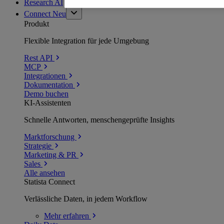
Research AI
Connect
Neu
Produkt
Flexible Integration für jede Umgebung
Rest API
MCP
Integrationen
Dokumentation
Demo buchen
KI-Assistenten
Schnelle Antworten, menschengeprüfte Insights
Marktforschung
Strategie
Marketing & PR
Sales
Alle ansehen
Statista Connect
Verlässliche Daten, in jedem Workflow
Mehr
erfahren