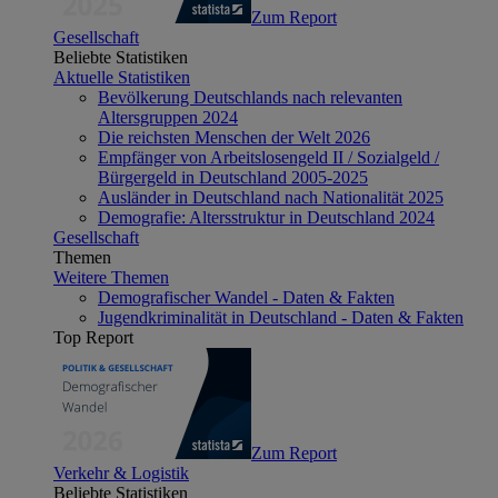
Zum Report
Gesellschaft
Beliebte Statistiken
Aktuelle Statistiken
Bevölkerung Deutschlands nach relevanten
Altersgruppen 2024
Die reichsten Menschen der Welt 2026
Empfänger von Arbeitslosengeld II / Sozialgeld /
Bürgergeld in Deutschland 2005-2025
Ausländer in Deutschland nach Nationalität 2025
Demografie: Altersstruktur in Deutschland 2024
Gesellschaft
Themen
Weitere Themen
Demografischer Wandel - Daten & Fakten
Jugendkriminalität in Deutschland - Daten & Fakten
Top Report
Zum Report
Verkehr & Logistik
Beliebte Statistiken