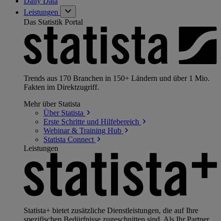
Daily Data
Leistungen
Das Statistik Portal
Trends aus 170 Branchen in 150+ Ländern und über 1 Mio.
Fakten im Direktzugriff.
Mehr über Statista
Über
Statista
Erste Schritte und
Hilfebereich
Webinar & Training
Hub
Statista
Connect
Leistungen
Statista+ bietet zusätzliche Dienstleistungen, die auf Ihre
spezifischen Bedürfnisse zugeschnitten sind. Als Ihr Partner