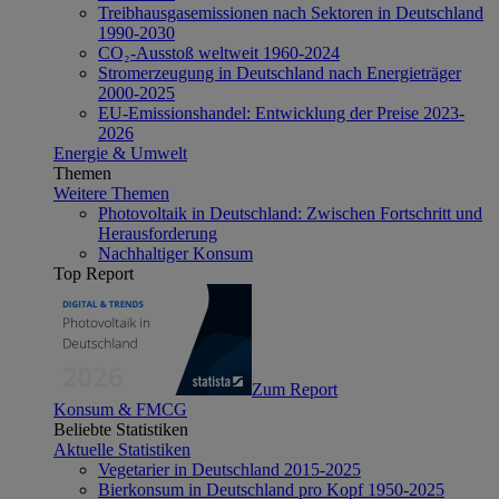
Treibhausgasemissionen nach Sektoren in Deutschland
1990-2030
CO₂-Ausstoß weltweit 1960-2024
Stromerzeugung in Deutschland nach Energieträger
2000-2025
EU-Emissionshandel: Entwicklung der Preise 2023-
2026
Energie & Umwelt
Themen
Weitere Themen
Photovoltaik in Deutschland: Zwischen Fortschritt und
Herausforderung
Nachhaltiger Konsum
Top Report
Zum Report
Konsum & FMCG
Beliebte Statistiken
Aktuelle Statistiken
Vegetarier in Deutschland 2015-2025
Bierkonsum in Deutschland pro Kopf 1950-2025