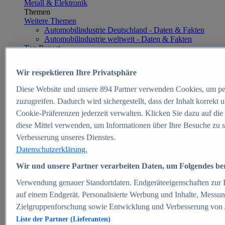
Metall & Elektronik
Themen
Weitere Themen
Automobilindustrie Deutschland - Daten & Fakten
Automobilindustrie weltweit - Daten & Fakten
Top Report
Wir respektieren Ihre Privatsphäre
Diese Website und unsere
894
Partner verwenden Cookies, um pe
Zum Report
zuzugreifen. Dadurch wird sichergestellt, dass der Inhalt korrekt
E-commerce
Cookie-Präferenzen jederzeit verwalten. Klicken Sie dazu auf die
Beliebte Statistiken
diese Mittel verwenden, um Informationen über Ihre Besuche zu s
Aktuelle Statistiken
E-Commerce - Entwicklung des Umsatzes in
Verbesserung unseres Dienstes.
Deutschland 1999-2025
Datenschutzerklärung.
Umsatz von Amazon in Deutschland und weltweit
2010-2025
Wir und unsere Partner verarbeiten Daten, um Folgendes bere
B2C-E-Commerce: Top-50 Online Shops in
Deutschland 2024
Verwendung genauer Standortdaten. Endgeräteeigenschaften zur Id
Marktanteile von Online-Zahlungsverfahren in
auf einem Endgerät. Personalisierte Werbung und Inhalte, Messu
Deutschland 2024
Zielgruppenforschung sowie Entwicklung und Verbesserung von
Umsatzstarke Warengruppen im Online-Handel in
Deutschland 2023-2025
Liste der Partner (Lieferanten)