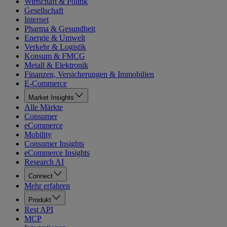
Wirtschaft & Politik
Gesellschaft
Internet
Pharma & Gesundheit
Energie & Umwelt
Verkehr & Logistik
Konsum & FMCG
Metall & Elektronik
Finanzen, Versicherungen & Immobilien
E-Commerce
Market Insights
Alle Märkte
Consumer
eCommerce
Mobility
Consumer Insights
eCommerce Insights
Research AI
Connect
Mehr erfahren
Produkt
Rest API
MCP