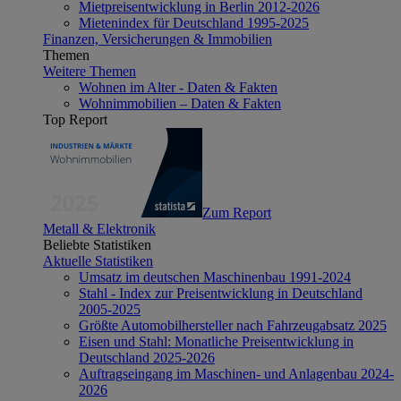
Mietpreisentwicklung in Berlin 2012-2026
Mietenindex für Deutschland 1995-2025
Finanzen, Versicherungen & Immobilien
Themen
Weitere Themen
Wohnen im Alter - Daten & Fakten
Wohnimmobilien – Daten & Fakten
Top Report
Zum Report
Metall & Elektronik
Beliebte Statistiken
Aktuelle Statistiken
Umsatz im deutschen Maschinenbau 1991-2024
Stahl - Index zur Preisentwicklung in Deutschland
2005-2025
Größte Automobilhersteller nach Fahrzeugabsatz 2025
Eisen und Stahl: Monatliche Preisentwicklung in
Deutschland 2025-2026
Auftragseingang im Maschinen- und Anlagenbau 2024-
2026