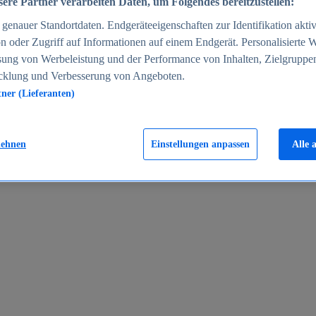
ere Partner verarbeiten Daten, um Folgendes bereitzustellen:
enauer Standortdaten. Endgeräteeigenschaften zur Identifikation aktiv
n oder Zugriff auf Informationen auf einem Endgerät. Personalisierte
sung von Werbeleistung und der Performance von Inhalten, Zielgruppe
cklung und Verbesserung von Angeboten.
tner (Lieferanten)
en 2024
lehnen
Einstellungen anpassen
Alle 
rgeld in Deutschland 2005-2025