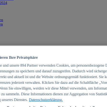
 2024
en
en
ieren Ihre Privatsphäre
te und unsere
894
Partner verwenden Cookies, um personenbezogene 
ennungen zu speichern und darauf zuzugreifen. Dadurch wird sichergest
orrekt und aktuell ist und die Website ordnungsgemäß funktioniert. Sie 
025
renzen jederzeit verwalten. Klicken Sie dazu auf die Schaltfläche „Vor
schland 2025
Wenn Sie einwilligen, werden wir diese Mittel verwenden, um Informat
 zu sammeln. Diese Informationen dienen zur Aggregation von Statisti
 unseres Dienstes.
Datenschutzerklärung.