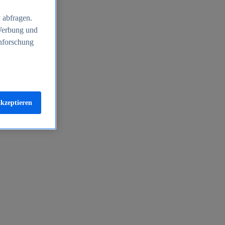
 abfragen.
 Werbung und
nforschung
akzeptieren