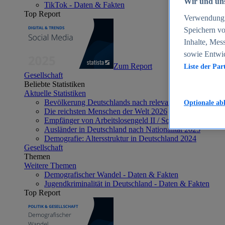
Wir und uns
TikTok - Daten & Fakten
Top Report
Verwendung g
Speichern vo
Inhalte, Mes
sowie Entwi
Zum Report
Liste der Par
Gesellschaft
Beliebte Statistiken
Aktuelle Statistiken
Bevölkerung Deutschlands nach relevanten Altersgrupp
Optionale ab
Die reichsten Menschen der Welt 2026
Empfänger von Arbeitslosengeld II / Sozialgeld / Bürge
Ausländer in Deutschland nach Nationalität 2025
Demografie: Altersstruktur in Deutschland 2024
Gesellschaft
Themen
Weitere Themen
Demografischer Wandel - Daten & Fakten
Jugendkriminalität in Deutschland - Daten & Fakten
Top Report