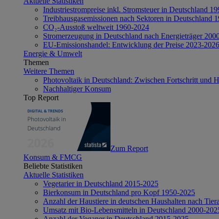
Aktuelle Statistiken
Industriestrompreise inkl. Stromsteuer in Deutschland 1
Treibhausgasemissionen nach Sektoren in Deutschland 
CO₂-Ausstoß weltweit 1960-2024
Stromerzeugung in Deutschland nach Energieträger 200
EU-Emissionshandel: Entwicklung der Preise 2023-202
Energie & Umwelt
Themen
Weitere Themen
Photovoltaik in Deutschland: Zwischen Fortschritt und 
Nachhaltiger Konsum
Top Report
Zum Report
Konsum & FMCG
Beliebte Statistiken
Aktuelle Statistiken
Vegetarier in Deutschland 2015-2025
Bierkonsum in Deutschland pro Kopf 1950-2025
Anzahl der Haustiere in deutschen Haushalten nach Tier
Umsatz mit Bio-Lebensmitteln in Deutschland 2000-202
Anzahl der Veganer in Deutschland 2015-2025