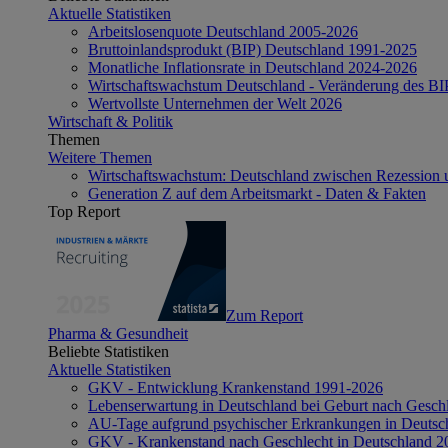
Aktuelle Statistiken
Arbeitslosenquote Deutschland 2005-2026
Bruttoinlandsprodukt (BIP) Deutschland 1991-2025
Monatliche Inflationsrate in Deutschland 2024-2026
Wirtschaftswachstum Deutschland - Veränderung des B
Wertvollste Unternehmen der Welt 2026
Wirtschaft & Politik
Themen
Weitere Themen
Wirtschaftswachstum: Deutschland zwischen Rezession 
Generation Z auf dem Arbeitsmarkt - Daten & Fakten
Top Report
Zum Report
Pharma & Gesundheit
Beliebte Statistiken
Aktuelle Statistiken
GKV - Entwicklung Krankenstand 1991-2026
Lebenserwartung in Deutschland bei Geburt nach Gesch
AU-Tage aufgrund psychischer Erkrankungen in Deutsc
GKV - Krankenstand nach Geschlecht in Deutschland 