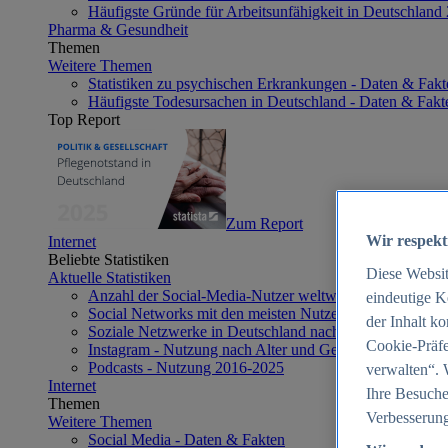
Häufigste Gründe für Arbeitsunfähigkeit in Deutschland
Pharma & Gesundheit
Themen
Weitere Themen
Statistiken zu psychischen Erkrankungen - Daten & Fakt
Häufigste Todesursachen in Deutschland - Daten & Fakt
Top Report
Zum Report
Wir respekt
Internet
Beliebte Statistiken
Diese Websi
Aktuelle Statistiken
Anzahl der Social-Media-Nutzer weltweit 2012-2025
eindeutige K
Social Networks mit den meisten Nutzern weltweit 2025
der Inhalt k
Soziale Netzwerke in Deutschland nach Generationen 2
Cookie-Präfe
Instagram - Nutzung nach Alter und Geschlecht in Deut
Podcasts - Nutzung 2016-2025
verwalten“. 
Internet
Ihre Besuche
Themen
Verbesserung
Weitere Themen
Social Media - Daten & Fakten