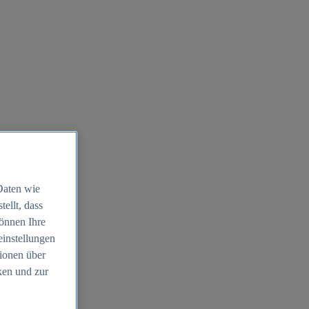
Daten wie
ellt, dass
können Ihre
einstellungen
ionen über
ken und zur