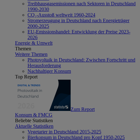
Treibhausgasemissionen nach Sektoren in Deutschland
1990-2030
CO₂-Ausstoß weltweit 1960-2024
Stromerzeugung in Deutschland nach Energieträger
2000-2025
EU-Emissionshandel: Entwicklung der Preise 2023-
2026
Energie & Umwelt
Themen
Weitere Themen
Photovoltaik in Deutschland: Zwischen Fortschritt und
Herausforderung
Nachhaltiger Konsum
Top Report
Zum Report
Konsum & FMCG
Beliebte Statistiken
Aktuelle Statistiken
Vegetarier in Deutschland 2015-2025
Bierkonsum in Deutschland pro Kopf 1950-2025