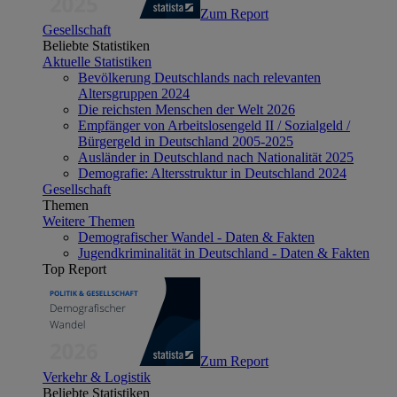
Zum Report
Gesellschaft
Beliebte Statistiken
Aktuelle Statistiken
Bevölkerung Deutschlands nach relevanten
Altersgruppen 2024
Die reichsten Menschen der Welt 2026
Empfänger von Arbeitslosengeld II / Sozialgeld /
Bürgergeld in Deutschland 2005-2025
Ausländer in Deutschland nach Nationalität 2025
Demografie: Altersstruktur in Deutschland 2024
Gesellschaft
Themen
Weitere Themen
Demografischer Wandel - Daten & Fakten
Jugendkriminalität in Deutschland - Daten & Fakten
Top Report
Zum Report
Verkehr & Logistik
Beliebte Statistiken