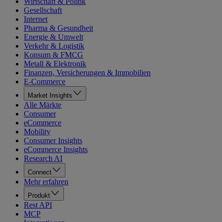
Wirtschaft & Politik
Gesellschaft
Internet
Pharma & Gesundheit
Energie & Umwelt
Verkehr & Logistik
Konsum & FMCG
Metall & Elektronik
Finanzen, Versicherungen & Immobilien
E-Commerce
Market Insights
Alle Märkte
Consumer
eCommerce
Mobility
Consumer Insights
eCommerce Insights
Research AI
Connect
Mehr erfahren
Produkt
Rest API
MCP