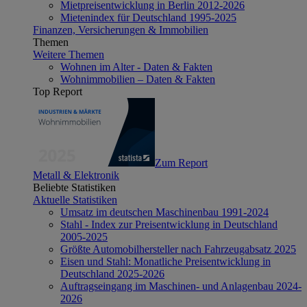
Mietpreisentwicklung in Berlin 2012-2026
Mietenindex für Deutschland 1995-2025
Finanzen, Versicherungen & Immobilien
Themen
Weitere Themen
Wohnen im Alter - Daten & Fakten
Wohnimmobilien – Daten & Fakten
Top Report
Zum Report
Metall & Elektronik
Beliebte Statistiken
Aktuelle Statistiken
Umsatz im deutschen Maschinenbau 1991-2024
Stahl - Index zur Preisentwicklung in Deutschland
2005-2025
Größte Automobilhersteller nach Fahrzeugabsatz 2025
Eisen und Stahl: Monatliche Preisentwicklung in
Deutschland 2025-2026
Auftragseingang im Maschinen- und Anlagenbau 2024-
2026