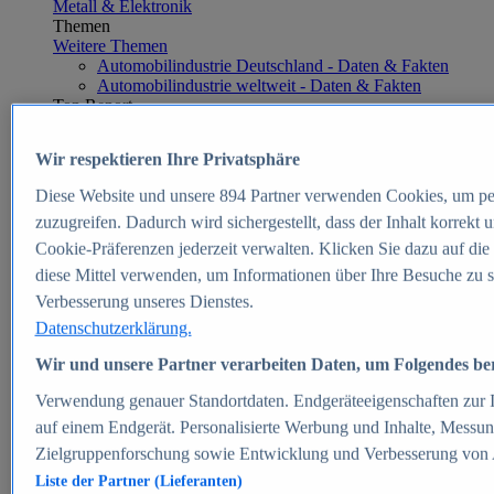
Metall & Elektronik
Themen
Weitere Themen
Automobilindustrie Deutschland - Daten & Fakten
Automobilindustrie weltweit - Daten & Fakten
Top Report
Wir respektieren Ihre Privatsphäre
Diese Website und unsere
894
Partner verwenden Cookies, um pe
Zum Report
zuzugreifen. Dadurch wird sichergestellt, dass der Inhalt korrekt
E-commerce
Cookie-Präferenzen jederzeit verwalten. Klicken Sie dazu auf die
Beliebte Statistiken
diese Mittel verwenden, um Informationen über Ihre Besuche zu s
Aktuelle Statistiken
E-Commerce - Entwicklung des Umsatzes in
Verbesserung unseres Dienstes.
Deutschland 1999-2025
Datenschutzerklärung.
Umsatz von Amazon in Deutschland und weltweit
2010-2025
Wir und unsere Partner verarbeiten Daten, um Folgendes bere
B2C-E-Commerce: Top-50 Online Shops in
Deutschland 2024
Verwendung genauer Standortdaten. Endgeräteeigenschaften zur Id
Marktanteile von Online-Zahlungsverfahren in
auf einem Endgerät. Personalisierte Werbung und Inhalte, Messu
Deutschland 2024
Zielgruppenforschung sowie Entwicklung und Verbesserung von
Umsatzstarke Warengruppen im Online-Handel in
Deutschland 2023-2025
Liste der Partner (Lieferanten)