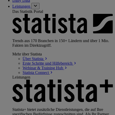
Daily Data
Leistungen
Das Statistik Portal
Trends aus 170 Branchen in 150+ Ländern und über 1 Mio.
Fakten im Direktzugriff.
Mehr über Statista
Über
Statista
Erste Schritte und
Hilfebereich
Webinar & Training
Hub
Statista
Connect
Leistungen
Statista+ bietet zusätzliche Dienstleistungen, die auf Ihre
spezifischen Bedürfnisse zugeschnitten sind. Als Ihr Partner