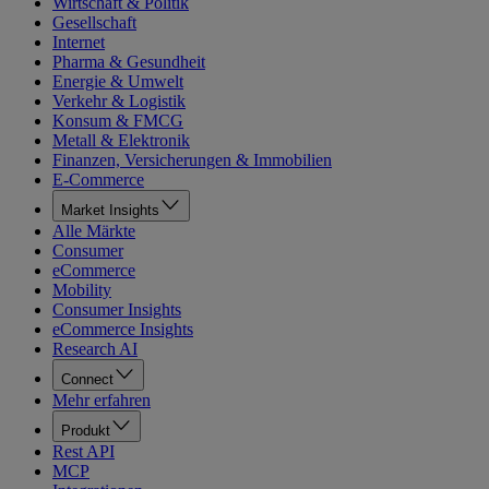
Wirtschaft & Politik
Gesellschaft
Internet
Pharma & Gesundheit
Energie & Umwelt
Verkehr & Logistik
Konsum & FMCG
Metall & Elektronik
Finanzen, Versicherungen & Immobilien
E-Commerce
Market Insights
Alle Märkte
Consumer
eCommerce
Mobility
Consumer Insights
eCommerce Insights
Research AI
Connect
Mehr erfahren
Produkt
Rest API
MCP