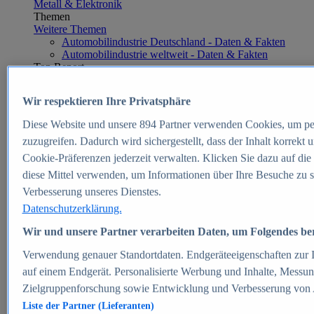
Metall & Elektronik
Themen
Weitere Themen
Automobilindustrie Deutschland - Daten & Fakten
Automobilindustrie weltweit - Daten & Fakten
Top Report
Wir respektieren Ihre Privatsphäre
Diese Website und unsere
894
Partner verwenden Cookies, um pe
Zum Report
zuzugreifen. Dadurch wird sichergestellt, dass der Inhalt korrekt
E-commerce
Cookie-Präferenzen jederzeit verwalten. Klicken Sie dazu auf die
Beliebte Statistiken
diese Mittel verwenden, um Informationen über Ihre Besuche zu s
Aktuelle Statistiken
E-Commerce - Entwicklung des Umsatzes in
Verbesserung unseres Dienstes.
Deutschland 1999-2025
Datenschutzerklärung.
Umsatz von Amazon in Deutschland und weltweit
2010-2025
Wir und unsere Partner verarbeiten Daten, um Folgendes bere
B2C-E-Commerce: Top-50 Online Shops in
Deutschland 2024
Verwendung genauer Standortdaten. Endgeräteeigenschaften zur Id
Marktanteile von Online-Zahlungsverfahren in
auf einem Endgerät. Personalisierte Werbung und Inhalte, Messu
Deutschland 2024
Zielgruppenforschung sowie Entwicklung und Verbesserung von
Umsatzstarke Warengruppen im Online-Handel in
Deutschland 2023-2025
Liste der Partner (Lieferanten)