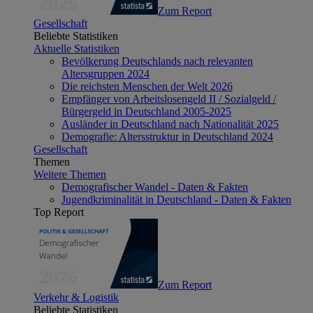
Zum Report
Gesellschaft
Beliebte Statistiken
Aktuelle Statistiken
Bevölkerung Deutschlands nach relevanten
Altersgruppen 2024
Die reichsten Menschen der Welt 2026
Empfänger von Arbeitslosengeld II / Sozialgeld /
Bürgergeld in Deutschland 2005-2025
Ausländer in Deutschland nach Nationalität 2025
Demografie: Altersstruktur in Deutschland 2024
Gesellschaft
Themen
Weitere Themen
Demografischer Wandel - Daten & Fakten
Jugendkriminalität in Deutschland - Daten & Fakten
Top Report
Zum Report
Verkehr & Logistik
Beliebte Statistiken