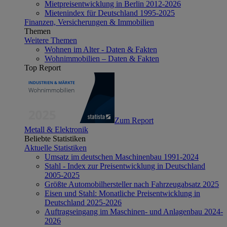
Mietpreisentwicklung in Berlin 2012-2026
Mietenindex für Deutschland 1995-2025
Finanzen, Versicherungen & Immobilien
Themen
Weitere Themen
Wohnen im Alter - Daten & Fakten
Wohnimmobilien – Daten & Fakten
Top Report
Zum Report
Metall & Elektronik
Beliebte Statistiken
Aktuelle Statistiken
Umsatz im deutschen Maschinenbau 1991-2024
Stahl - Index zur Preisentwicklung in Deutschland
2005-2025
Größte Automobilhersteller nach Fahrzeugabsatz 2025
Eisen und Stahl: Monatliche Preisentwicklung in
Deutschland 2025-2026
Auftragseingang im Maschinen- und Anlagenbau 2024-
2026