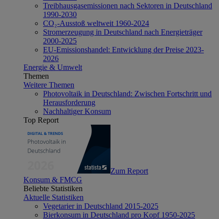
Treibhausgasemissionen nach Sektoren in Deutschland
1990-2030
CO₂-Ausstoß weltweit 1960-2024
Stromerzeugung in Deutschland nach Energieträger
2000-2025
EU-Emissionshandel: Entwicklung der Preise 2023-
2026
Energie & Umwelt
Themen
Weitere Themen
Photovoltaik in Deutschland: Zwischen Fortschritt und
Herausforderung
Nachhaltiger Konsum
Top Report
Zum Report
Konsum & FMCG
Beliebte Statistiken
Aktuelle Statistiken
Vegetarier in Deutschland 2015-2025
Bierkonsum in Deutschland pro Kopf 1950-2025