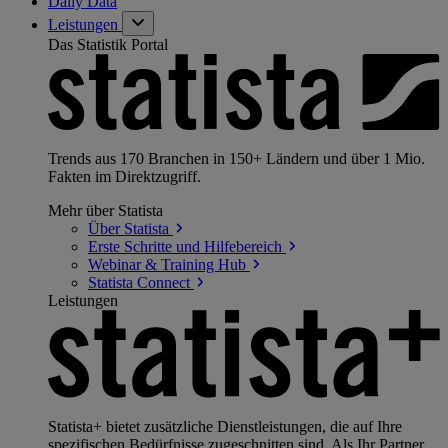
Daily Data
Leistungen
Das Statistik Portal
Trends aus 170 Branchen in 150+ Ländern und über 1 Mio.
Fakten im Direktzugriff.
Mehr über Statista
Über
Statista
Erste Schritte und
Hilfebereich
Webinar & Training
Hub
Statista
Connect
Leistungen
Statista+ bietet zusätzliche Dienstleistungen, die auf Ihre
spezifischen Bedürfnisse zugeschnitten sind. Als Ihr Partner