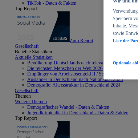
Wir und uns
TikTok - Daten & Fakten
Top Report
Verwendung g
Speichern vo
Inhalte, Mes
sowie Entwi
Zum Report
Liste der Par
Gesellschaft
Beliebte Statistiken
Aktuelle Statistiken
Bevölkerung Deutschlands nach relevanten Altersgrupp
Optionale ab
Die reichsten Menschen der Welt 2026
Empfänger von Arbeitslosengeld II / Sozialgeld / Bürge
Ausländer in Deutschland nach Nationalität 2025
Demografie: Altersstruktur in Deutschland 2024
Gesellschaft
Themen
Weitere Themen
Demografischer Wandel - Daten & Fakten
Jugendkriminalität in Deutschland - Daten & Fakten
Top Report