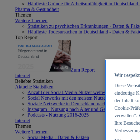
Häufigste Gründe für Arbeitsunfähigkeit in Deutschland
Pharma & Gesundheit
Themen
Weitere Themen
Statistiken zu psychischen Erkrankungen - Daten & Fakt
Häufigste Todesursachen in Deutschland - Daten & Fakt
Top Report
Zum Report
Wir respekt
Internet
Beliebte Statistiken
Diese Websi
Aktuelle Statistiken
Anzahl der Social-Media-Nutzer weltweit 2012-2025
eindeutige K
Social Networks mit den meisten Nutzern weltweit 2025
der Inhalt k
Soziale Netzwerke in Deutschland nach Generationen 2
Cookie-Präfe
Instagram - Nutzung nach Alter und Geschlecht in Deut
Podcasts - Nutzung 2016-2025
verwalten“. 
Internet
Ihre Besuche
Themen
Verbesserung
Weitere Themen
Social Media - Daten & Fakten