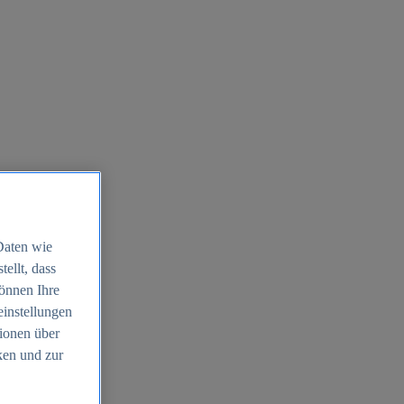
Daten wie
ellt, dass
können Ihre
einstellungen
ionen über
ken und zur