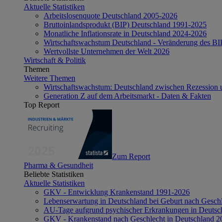
Aktuelle Statistiken
Arbeitslosenquote Deutschland 2005-2026
Bruttoinlandsprodukt (BIP) Deutschland 1991-2025
Monatliche Inflationsrate in Deutschland 2024-2026
Wirtschaftswachstum Deutschland - Veränderung des B
Wertvollste Unternehmen der Welt 2026
Wirtschaft & Politik
Themen
Weitere Themen
Wirtschaftswachstum: Deutschland zwischen Rezession 
Generation Z auf dem Arbeitsmarkt - Daten & Fakten
Top Report
Zum Report
Pharma & Gesundheit
Beliebte Statistiken
Aktuelle Statistiken
GKV - Entwicklung Krankenstand 1991-2026
Lebenserwartung in Deutschland bei Geburt nach Gesch
AU-Tage aufgrund psychischer Erkrankungen in Deutsc
GKV - Krankenstand nach Geschlecht in Deutschland 