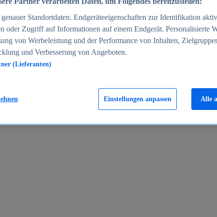
ere Partner verarbeiten Daten, um Folgendes bereitzustellen:
enauer Standortdaten. Endgeräteeigenschaften zur Identifikation aktiv
n oder Zugriff auf Informationen auf einem Endgerät. Personalisierte
sung von Werbeleistung und der Performance von Inhalten, Zielgruppe
cklung und Verbesserung von Angeboten.
tner (Lieferanten)
en 2024
lehnen
Einstellungen anpassen
Alle 
rgeld in Deutschland 2005-2025