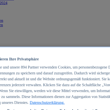
 2024
en
en
ieren Ihre Privatsphäre
te und unsere
894
Partner verwenden Cookies, um personenbezogene 
ennungen zu speichern und darauf zuzugreifen. Dadurch wird sichergest
orrekt und aktuell ist und die Website ordnungsgemäß funktioniert. Sie 
025
renzen jederzeit verwalten. Klicken Sie dazu auf die Schaltfläche „Vor
schland 2025
Wenn Sie einwilligen, werden wir diese Mittel verwenden, um Informat
 zu sammeln. Diese Informationen dienen zur Aggregation von Statisti
 unseres Dienstes.
Datenschutzerklärung.