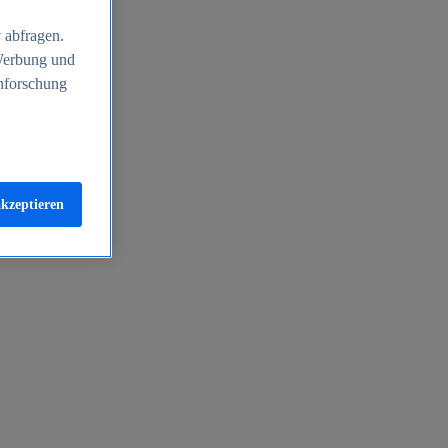
 abfragen.
 Werbung und
nforschung
akzeptieren