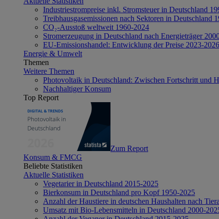
Aktuelle Statistiken
Industriestrompreise inkl. Stromsteuer in Deutschland 1
Treibhausgasemissionen nach Sektoren in Deutschland 
CO₂-Ausstoß weltweit 1960-2024
Stromerzeugung in Deutschland nach Energieträger 200
EU-Emissionshandel: Entwicklung der Preise 2023-202
Energie & Umwelt
Themen
Weitere Themen
Photovoltaik in Deutschland: Zwischen Fortschritt und 
Nachhaltiger Konsum
Top Report
Zum Report
Konsum & FMCG
Beliebte Statistiken
Aktuelle Statistiken
Vegetarier in Deutschland 2015-2025
Bierkonsum in Deutschland pro Kopf 1950-2025
Anzahl der Haustiere in deutschen Haushalten nach Tier
Umsatz mit Bio-Lebensmitteln in Deutschland 2000-202
Anzahl der Veganer in Deutschland 2015-2025