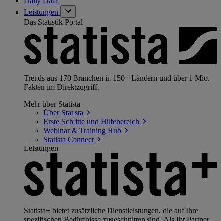
Daily Data
Leistungen
Das Statistik Portal
Trends aus 170 Branchen in 150+ Ländern und über 1 Mio.
Fakten im Direktzugriff.
Mehr über Statista
Über
Statista
Erste Schritte und
Hilfebereich
Webinar & Training
Hub
Statista
Connect
Leistungen
Statista+ bietet zusätzliche Dienstleistungen, die auf Ihre
spezifischen Bedürfnisse zugeschnitten sind. Als Ihr Partner