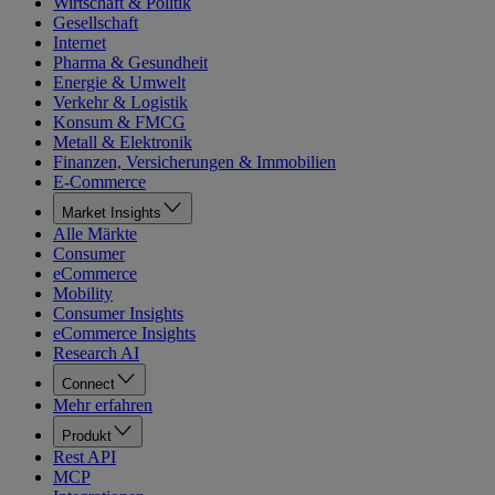
Wirtschaft & Politik
Gesellschaft
Internet
Pharma & Gesundheit
Energie & Umwelt
Verkehr & Logistik
Konsum & FMCG
Metall & Elektronik
Finanzen, Versicherungen & Immobilien
E-Commerce
Market Insights
Alle Märkte
Consumer
eCommerce
Mobility
Consumer Insights
eCommerce Insights
Research AI
Connect
Mehr erfahren
Produkt
Rest API
MCP