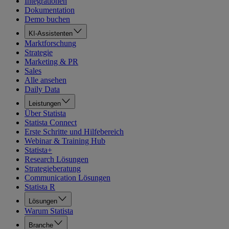
Integrationen
Dokumentation
Demo buchen
KI-Assistenten
Marktforschung
Strategie
Marketing & PR
Sales
Alle ansehen
Daily Data
Leistungen
Über Statista
Statista Connect
Erste Schritte und Hilfebereich
Webinar & Training Hub
Statista+
Research Lösungen
Strategieberatung
Communication Lösungen
Statista R
Lösungen
Warum Statista
Branche