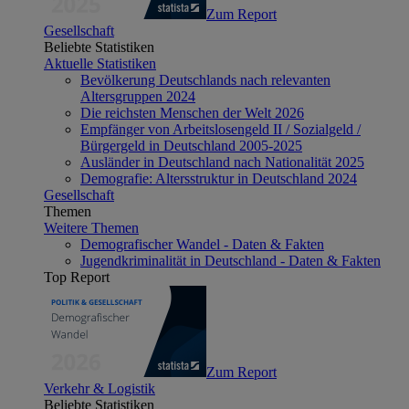
Zum Report
Gesellschaft
Beliebte Statistiken
Aktuelle Statistiken
Bevölkerung Deutschlands nach relevanten
Altersgruppen 2024
Die reichsten Menschen der Welt 2026
Empfänger von Arbeitslosengeld II / Sozialgeld /
Bürgergeld in Deutschland 2005-2025
Ausländer in Deutschland nach Nationalität 2025
Demografie: Altersstruktur in Deutschland 2024
Gesellschaft
Themen
Weitere Themen
Demografischer Wandel - Daten & Fakten
Jugendkriminalität in Deutschland - Daten & Fakten
Top Report
Zum Report
Verkehr & Logistik
Beliebte Statistiken