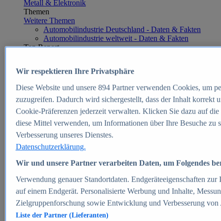
Metall & Elektronik
Themen
Weitere Themen
Automobilindustrie Deutschland - Daten & Fakten
Automobilindustrie weltweit - Daten & Fakten
Top Report
Wir respektieren Ihre Privatsphäre
Diese Website und unsere
894
Partner verwenden Cookies, um pe
Zum Report
zuzugreifen. Dadurch wird sichergestellt, dass der Inhalt korrekt
E-commerce
Cookie-Präferenzen jederzeit verwalten. Klicken Sie dazu auf die
Beliebte Statistiken
diese Mittel verwenden, um Informationen über Ihre Besuche zu s
Aktuelle Statistiken
E-Commerce - Entwicklung des Umsatzes in
Verbesserung unseres Dienstes.
Deutschland 1999-2025
Datenschutzerklärung.
Umsatz von Amazon in Deutschland und weltweit
2010-2025
Wir und unsere Partner verarbeiten Daten, um Folgendes bere
B2C-E-Commerce: Top-50 Online Shops in
Deutschland 2024
Verwendung genauer Standortdaten. Endgeräteeigenschaften zur Id
Marktanteile von Online-Zahlungsverfahren in
auf einem Endgerät. Personalisierte Werbung und Inhalte, Messu
Deutschland 2024
Zielgruppenforschung sowie Entwicklung und Verbesserung von
Umsatzstarke Warengruppen im Online-Handel in
Deutschland 2023-2025
Liste der Partner (Lieferanten)