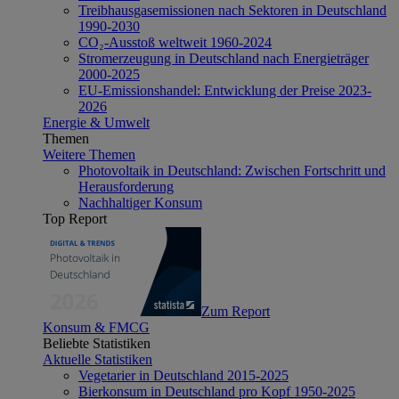
Treibhausgasemissionen nach Sektoren in Deutschland
1990-2030
CO₂-Ausstoß weltweit 1960-2024
Stromerzeugung in Deutschland nach Energieträger
2000-2025
EU-Emissionshandel: Entwicklung der Preise 2023-
2026
Energie & Umwelt
Themen
Weitere Themen
Photovoltaik in Deutschland: Zwischen Fortschritt und
Herausforderung
Nachhaltiger Konsum
Top Report
Zum Report
Konsum & FMCG
Beliebte Statistiken
Aktuelle Statistiken
Vegetarier in Deutschland 2015-2025
Bierkonsum in Deutschland pro Kopf 1950-2025