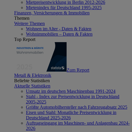
Mietpreisentwicklung in Berlin 2012-2026
Mietenindex für Deutschland 1995-2025
Finanzen, Versicherungen & Immobilien
Themen
Weitere Themen
Wohnen im Alter - Daten & Fakten
Wohnimmobilien – Daten & Fakten
Top Report
Zum Report
Metall & Elektronik
Beliebte Statistiken
Aktuelle Statistiken
Umsatz im deutschen Maschinenbau 1991-2024
Stahl - Index zur Preisentwicklung in Deutschland
2005-2025
Größte Automobilhersteller nach Fahrzeugabsatz 2025
Eisen und Stahl: Monatliche Preisentwicklung in
Deutschland 2025-2026
Auftragseingang im Maschinen- und Anlagenbau 2024-
2026