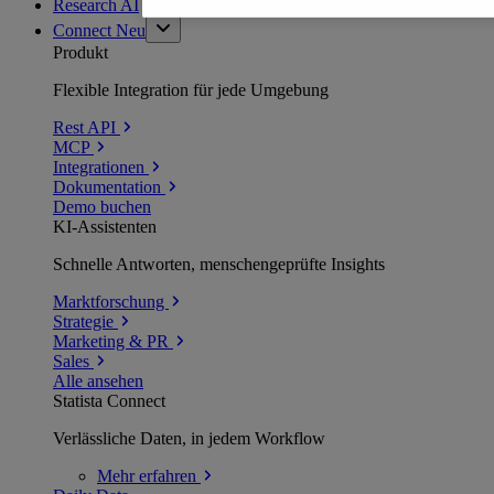
Research AI
Connect
Neu
Produkt
Flexible Integration für jede Umgebung
Rest API
MCP
Integrationen
Dokumentation
Demo buchen
KI-Assistenten
Schnelle Antworten, menschengeprüfte Insights
Marktforschung
Strategie
Marketing & PR
Sales
Alle ansehen
Statista Connect
Verlässliche Daten, in jedem Workflow
Mehr
erfahren