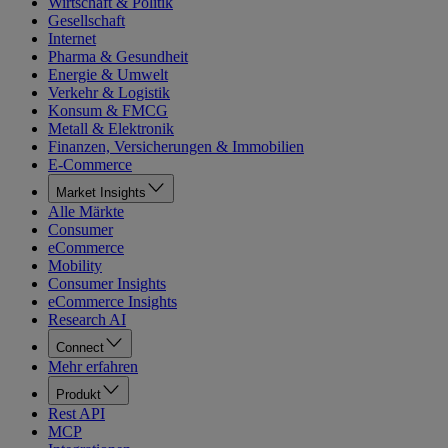
Wirtschaft & Politik
Gesellschaft
Internet
Pharma & Gesundheit
Energie & Umwelt
Verkehr & Logistik
Konsum & FMCG
Metall & Elektronik
Finanzen, Versicherungen & Immobilien
E-Commerce
Market Insights
Alle Märkte
Consumer
eCommerce
Mobility
Consumer Insights
eCommerce Insights
Research AI
Connect
Mehr erfahren
Produkt
Rest API
MCP