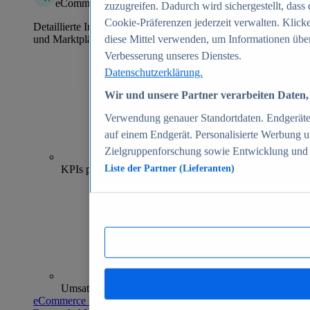
eCommerce Insights
zuzugreifen. Dadurch wird sichergestellt, dass 
Cookie-Präferenzen jederzeit verwalten. Klick
Detaillierte Informationen zu mehr als 39.000 Online-Shops
und Marktplätzen
diese Mittel verwenden, um Informationen über
Verbesserung unseres Dienstes.
Datenschutzerklärung.
Wir und unsere Partner verarbeiten Daten, 
Verwendung genauer Standortdaten. Endgeräteei
auf einem Endgerät. Personalisierte Werbung 
Zielgruppenforschung sowie Entwicklung und
70+
KPIs pro Shop
Liste der Partner (Lieferanten)
Umsatzanalysen und -prognosen
eCommerce Insights entdecken