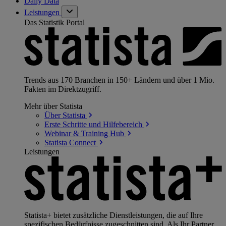
Daily Data
Leistungen
Das Statistik Portal
Trends aus 170 Branchen in 150+ Ländern und über 1 Mio.
Fakten im Direktzugriff.
Mehr über Statista
Über
Statista
Erste Schritte und
Hilfebereich
Webinar & Training
Hub
Statista
Connect
Leistungen
Statista+ bietet zusätzliche Dienstleistungen, die auf Ihre
spezifischen Bedürfnisse zugeschnitten sind. Als Ihr Partner