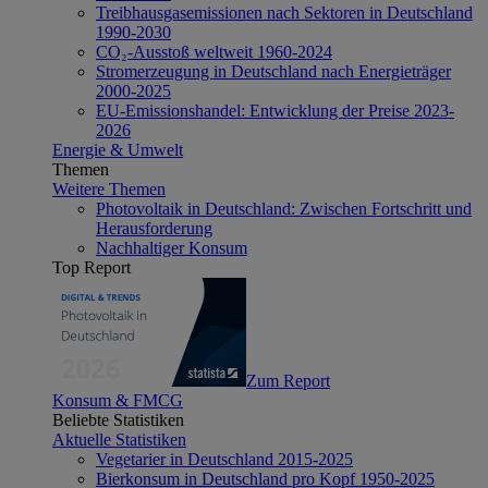
Treibhausgasemissionen nach Sektoren in Deutschland
1990-2030
CO₂-Ausstoß weltweit 1960-2024
Stromerzeugung in Deutschland nach Energieträger
2000-2025
EU-Emissionshandel: Entwicklung der Preise 2023-
2026
Energie & Umwelt
Themen
Weitere Themen
Photovoltaik in Deutschland: Zwischen Fortschritt und
Herausforderung
Nachhaltiger Konsum
Top Report
Zum Report
Konsum & FMCG
Beliebte Statistiken
Aktuelle Statistiken
Vegetarier in Deutschland 2015-2025
Bierkonsum in Deutschland pro Kopf 1950-2025