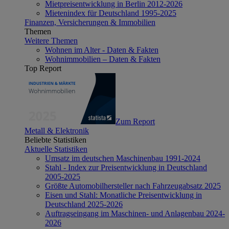
Mietpreisentwicklung in Berlin 2012-2026
Mietenindex für Deutschland 1995-2025
Finanzen, Versicherungen & Immobilien
Themen
Weitere Themen
Wohnen im Alter - Daten & Fakten
Wohnimmobilien – Daten & Fakten
Top Report
Zum Report
Metall & Elektronik
Beliebte Statistiken
Aktuelle Statistiken
Umsatz im deutschen Maschinenbau 1991-2024
Stahl - Index zur Preisentwicklung in Deutschland
2005-2025
Größte Automobilhersteller nach Fahrzeugabsatz 2025
Eisen und Stahl: Monatliche Preisentwicklung in
Deutschland 2025-2026
Auftragseingang im Maschinen- und Anlagenbau 2024-
2026