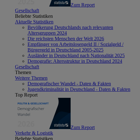
Zum Report
Gesellschaft
Beliebte Statistiken
Aktuelle Statistiken
Bevölkerung Deutschlands nach relevanten
Altersgruppen 2024
Die reichsten Menschen der Welt 2026
Empfänger von Arbeitslosengeld II / Sozialgeld /
Bürgergeld in Deutschland 2005-2025
Ausländer in Deutschland nach Nationalität 2025
Demografie: Altersstruktur in Deutschland 2024
Gesellschaft
Themen
Weitere Themen
Demografischer Wandel - Daten & Fakten
Jugendkriminalität in Deutschland - Daten & Fakten
Top Report
Zum Report
Verkehr & Logistik
Beliebte Statistiken