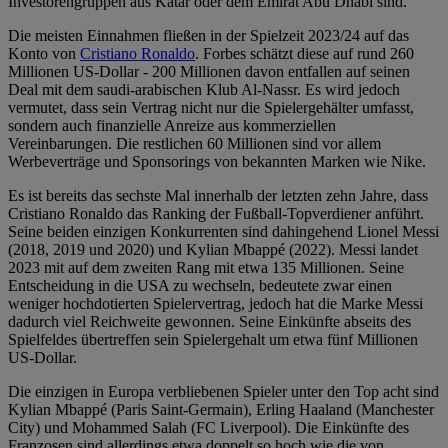
Investorengruppen aus Katar oder dem Emirat Abu Dhabi sind.
Die meisten Einnahmen fließen in der Spielzeit 2023/24 auf das
Konto von
Cristiano Ronaldo
. Forbes schätzt diese auf rund 260
Millionen US-Dollar - 200 Millionen davon entfallen auf seinen
Deal mit dem saudi-arabischen Klub Al-Nassr. Es wird jedoch
vermutet, dass sein Vertrag nicht nur die Spielergehälter umfasst,
sondern auch finanzielle Anreize aus kommerziellen
Vereinbarungen. Die restlichen 60 Millionen sind vor allem
Werbeverträge und Sponsorings von bekannten Marken wie Nike.
Es ist bereits das sechste Mal innerhalb der letzten zehn Jahre, dass
Cristiano Ronaldo das Ranking der Fußball-Topverdiener anführt.
Seine beiden einzigen Konkurrenten sind dahingehend Lionel Messi
(2018, 2019 und 2020) und Kylian Mbappé (2022). Messi landet
2023 mit auf dem zweiten Rang mit etwa 135 Millionen. Seine
Entscheidung in die USA zu wechseln, bedeutete zwar einen
weniger hochdotierten Spielervertrag, jedoch hat die Marke Messi
dadurch viel Reichweite gewonnen. Seine Einkünfte abseits des
Spielfeldes übertreffen sein Spielergehalt um etwa fünf Millionen
US-Dollar.
Die einzigen in Europa verbliebenen Spieler unter den Top acht sind
Kylian Mbappé (Paris Saint-Germain), Erling Haaland (Manchester
City) und Mohammed Salah (FC Liverpool). Die Einkünfte des
Franzosen sind allerdings etwa doppelt so hoch wie die von