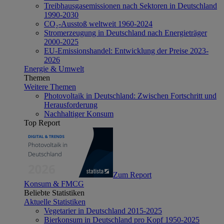
Treibhausgasemissionen nach Sektoren in Deutschland
1990-2030
CO₂-Ausstoß weltweit 1960-2024
Stromerzeugung in Deutschland nach Energieträger
2000-2025
EU-Emissionshandel: Entwicklung der Preise 2023-
2026
Energie & Umwelt
Themen
Weitere Themen
Photovoltaik in Deutschland: Zwischen Fortschritt und
Herausforderung
Nachhaltiger Konsum
Top Report
Zum Report
Konsum & FMCG
Beliebte Statistiken
Aktuelle Statistiken
Vegetarier in Deutschland 2015-2025
Bierkonsum in Deutschland pro Kopf 1950-2025