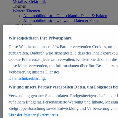
Metall & Elektronik
Themen
Weitere Themen
Automobilindustrie Deutschland - Daten & Fakten
Automobilindustrie weltweit - Daten & Fakten
Top Report
Wir respektieren Ihre Privatsphäre
Diese Website und unsere
894
Partner verwenden Cookies, um pe
Zum Report
zuzugreifen. Dadurch wird sichergestellt, dass der Inhalt korrekt
E-commerce
Cookie-Präferenzen jederzeit verwalten. Klicken Sie dazu auf die
Beliebte Statistiken
diese Mittel verwenden, um Informationen über Ihre Besuche zu s
Aktuelle Statistiken
E-Commerce - Entwicklung des Umsatzes in
Verbesserung unseres Dienstes.
Deutschland 1999-2025
Datenschutzerklärung.
Umsatz von Amazon in Deutschland und weltweit
2010-2025
Wir und unsere Partner verarbeiten Daten, um Folgendes bere
B2C-E-Commerce: Top-50 Online Shops in
Deutschland 2024
Verwendung genauer Standortdaten. Endgeräteeigenschaften zur Id
Marktanteile von Online-Zahlungsverfahren in
auf einem Endgerät. Personalisierte Werbung und Inhalte, Messu
Deutschland 2024
Zielgruppenforschung sowie Entwicklung und Verbesserung von
Umsatzstarke Warengruppen im Online-Handel in
Deutschland 2023-2025
Liste der Partner (Lieferanten)