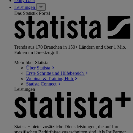
Daily Data
Leistungen
Das Statistik Portal
Trends aus 170 Branchen in 150+ Ländern und über 1 Mio.
Fakten im Direktzugriff.
Mehr über Statista
Über
Statista
Erste Schritte und
Hilfebereich
Webinar & Training
Hub
Statista
Connect
Leistungen
Statista+ bietet zusätzliche Dienstleistungen, die auf Ihre
spezifischen Bedürfnisse zugeschnitten sind. Als Ihr Partner