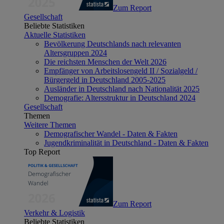
Zum Report
Gesellschaft
Beliebte Statistiken
Aktuelle Statistiken
Bevölkerung Deutschlands nach relevanten
Altersgruppen 2024
Die reichsten Menschen der Welt 2026
Empfänger von Arbeitslosengeld II / Sozialgeld /
Bürgergeld in Deutschland 2005-2025
Ausländer in Deutschland nach Nationalität 2025
Demografie: Altersstruktur in Deutschland 2024
Gesellschaft
Themen
Weitere Themen
Demografischer Wandel - Daten & Fakten
Jugendkriminalität in Deutschland - Daten & Fakten
Top Report
Zum Report
Verkehr & Logistik
Beliebte Statistiken