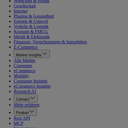
Wirtschaft & Politik
Gesellschaft
Internet
Pharma & Gesundheit
Energie & Umwelt
Verkehr & Logistik
Konsum & FMCG
Metall & Elektronik
Finanzen, Versicherungen & Immobilien
E-Commerce
Market Insights
Alle Märkte
Consumer
eCommerce
Mobility
Consumer Insights
eCommerce Insights
Research AI
Connect
Mehr erfahren
Produkt
Rest API
MCP