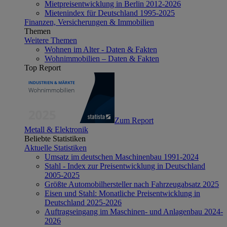
Mietpreisentwicklung in Berlin 2012-2026
Mietenindex für Deutschland 1995-2025
Finanzen, Versicherungen & Immobilien
Themen
Weitere Themen
Wohnen im Alter - Daten & Fakten
Wohnimmobilien – Daten & Fakten
Top Report
Zum Report
Metall & Elektronik
Beliebte Statistiken
Aktuelle Statistiken
Umsatz im deutschen Maschinenbau 1991-2024
Stahl - Index zur Preisentwicklung in Deutschland
2005-2025
Größte Automobilhersteller nach Fahrzeugabsatz 2025
Eisen und Stahl: Monatliche Preisentwicklung in
Deutschland 2025-2026
Auftragseingang im Maschinen- und Anlagenbau 2024-
2026