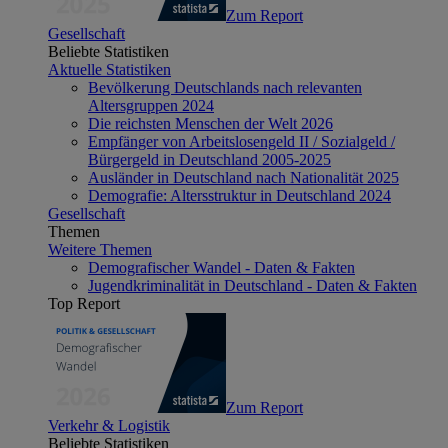
Zum Report
Gesellschaft
Beliebte Statistiken
Aktuelle Statistiken
Bevölkerung Deutschlands nach relevanten
Altersgruppen 2024
Die reichsten Menschen der Welt 2026
Empfänger von Arbeitslosengeld II / Sozialgeld /
Bürgergeld in Deutschland 2005-2025
Ausländer in Deutschland nach Nationalität 2025
Demografie: Altersstruktur in Deutschland 2024
Gesellschaft
Themen
Weitere Themen
Demografischer Wandel - Daten & Fakten
Jugendkriminalität in Deutschland - Daten & Fakten
Top Report
Zum Report
Verkehr & Logistik
Beliebte Statistiken