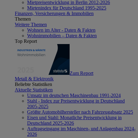
Mietpreisentwicklung in Berlin 2012-2026
Mietenindex für Deutschland 1995-2025
Finanzen, Versicherungen & Immobilien
Themen
Weitere Themen
Wohnen im Alter - Daten & Fakten
Wohnimmobilien – Daten & Fakten
Top Report
Zum Report
Metall & Elektronik
Beliebte Statistiken
Aktuelle Statistiken
Umsatz im deutschen Maschinenbau 1991-2024
Stahl - Index zur Preisentwicklung in Deutschland
2005-2025
Größte Automobilhersteller nach Fahrzeugabsatz 2025
Eisen und Stahl: Monatliche Preisentwicklung in
Deutschland 2025-2026
Auftragseingang im Maschinen- und Anlagenbau 2024-
2026