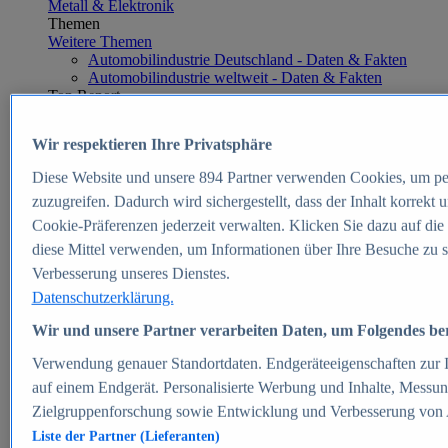
Metall & Elektronik
Themen
Weitere Themen
Automobilindustrie Deutschland - Daten & Fakten
Automobilindustrie weltweit - Daten & Fakten
Top Report
Wir respektieren Ihre Privatsphäre
Diese Website und unsere
894
Partner verwenden Cookies, um pe
Zum Report
zuzugreifen. Dadurch wird sichergestellt, dass der Inhalt korrekt
E-commerce
Cookie-Präferenzen jederzeit verwalten. Klicken Sie dazu auf die
Beliebte Statistiken
diese Mittel verwenden, um Informationen über Ihre Besuche zu s
Aktuelle Statistiken
E-Commerce - Entwicklung des Umsatzes in
Verbesserung unseres Dienstes.
Deutschland 1999-2025
Datenschutzerklärung.
Umsatz von Amazon in Deutschland und weltweit
2010-2025
Wir und unsere Partner verarbeiten Daten, um Folgendes bere
B2C-E-Commerce: Top-50 Online Shops in
Deutschland 2024
Verwendung genauer Standortdaten. Endgeräteeigenschaften zur Id
Marktanteile von Online-Zahlungsverfahren in
auf einem Endgerät. Personalisierte Werbung und Inhalte, Messu
Deutschland 2024
Zielgruppenforschung sowie Entwicklung und Verbesserung von
Umsatzstarke Warengruppen im Online-Handel in
Deutschland 2023-2025
Liste der Partner (Lieferanten)