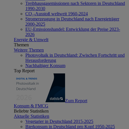
Treibhausgasemissionen nach Sektoren in Deutschland
1990-2030
CO₂-Ausstoß weltweit 1960-2024
Stromerzeugung in Deutschland nach Energieträger
2000-2025
EU-Emissionshandel: Entwicklung der Preise 2023-
2026
Energie & Umwelt
Themen
Weitere Themen
Photovoltaik in Deutschland: Zwischen Fortschritt und
Herausforderung
Nachhaltiger Konsum
Top Report
Zum Report
Konsum & FMCG
Beliebte Statistiken
Aktuelle Statistiken
Vegetarier in Deutschland 2015-2025
Bierkonsum in Deutschland pro Kopf 1950-2025