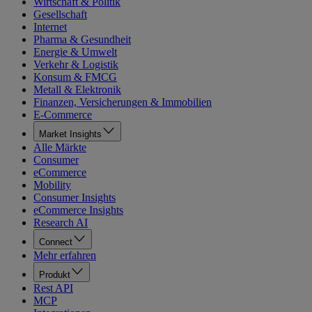
Wirtschaft & Politik
Gesellschaft
Internet
Pharma & Gesundheit
Energie & Umwelt
Verkehr & Logistik
Konsum & FMCG
Metall & Elektronik
Finanzen, Versicherungen & Immobilien
E-Commerce
Market Insights
Alle Märkte
Consumer
eCommerce
Mobility
Consumer Insights
eCommerce Insights
Research AI
Connect
Mehr erfahren
Produkt
Rest API
MCP