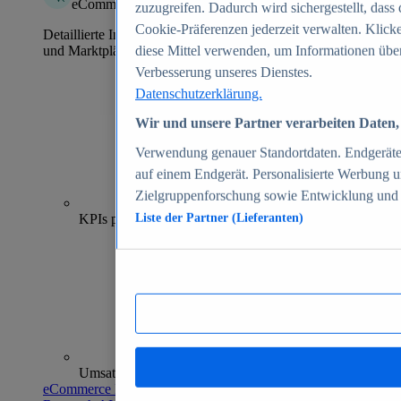
eCommerce Insights
zuzugreifen. Dadurch wird sichergestellt, dass 
Cookie-Präferenzen jederzeit verwalten. Klick
Detaillierte Informationen zu mehr als 39.000 Online-Shops
und Marktplätzen
diese Mittel verwenden, um Informationen über
Verbesserung unseres Dienstes.
Datenschutzerklärung.
Wir und unsere Partner verarbeiten Daten, 
Verwendung genauer Standortdaten. Endgeräteei
auf einem Endgerät. Personalisierte Werbung 
Zielgruppenforschung sowie Entwicklung und
70+
KPIs pro Shop
Liste der Partner (Lieferanten)
Umsatzanalysen und -prognosen
eCommerce Insights entdecken