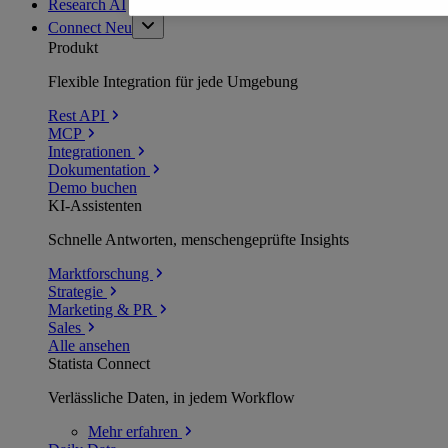
Research AI
Connect
Neu
Produkt
Flexible Integration für jede Umgebung
Rest API
MCP
Integrationen
Dokumentation
Demo buchen
KI-Assistenten
Schnelle Antworten, menschengeprüfte Insights
Marktforschung
Strategie
Marketing & PR
Sales
Alle ansehen
Statista Connect
Verlässliche Daten, in jedem Workflow
Mehr
erfahren