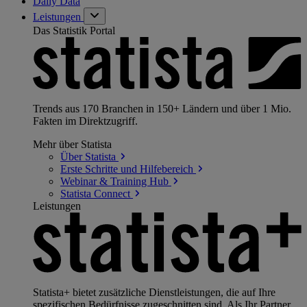
Daily Data
Leistungen
Das Statistik Portal
Trends aus 170 Branchen in 150+ Ländern und über 1 Mio.
Fakten im Direktzugriff.
Mehr über Statista
Über
Statista
Erste Schritte und
Hilfebereich
Webinar & Training
Hub
Statista
Connect
Leistungen
Statista+ bietet zusätzliche Dienstleistungen, die auf Ihre
spezifischen Bedürfnisse zugeschnitten sind. Als Ihr Partner