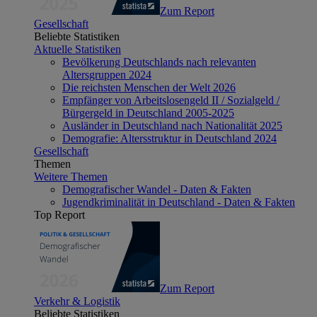
Zum Report
Gesellschaft
Beliebte Statistiken
Aktuelle Statistiken
Bevölkerung Deutschlands nach relevanten
Altersgruppen 2024
Die reichsten Menschen der Welt 2026
Empfänger von Arbeitslosengeld II / Sozialgeld /
Bürgergeld in Deutschland 2005-2025
Ausländer in Deutschland nach Nationalität 2025
Demografie: Altersstruktur in Deutschland 2024
Gesellschaft
Themen
Weitere Themen
Demografischer Wandel - Daten & Fakten
Jugendkriminalität in Deutschland - Daten & Fakten
Top Report
Zum Report
Verkehr & Logistik
Beliebte Statistiken