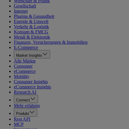
Wirtschaft & Politik
Gesellschaft
Internet
Pharma & Gesundheit
Energie & Umwelt
Verkehr & Logistik
Konsum & FMCG
Metall & Elektronik
Finanzen, Versicherungen & Immobilien
E-Commerce
Market Insights
Alle Märkte
Consumer
eCommerce
Mobility
Consumer Insights
eCommerce Insights
Research AI
Connect
Mehr erfahren
Produkt
Rest API
MCP