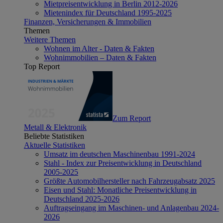
Mietpreisentwicklung in Berlin 2012-2026
Mietenindex für Deutschland 1995-2025
Finanzen, Versicherungen & Immobilien
Themen
Weitere Themen
Wohnen im Alter - Daten & Fakten
Wohnimmobilien – Daten & Fakten
Top Report
Zum Report
Metall & Elektronik
Beliebte Statistiken
Aktuelle Statistiken
Umsatz im deutschen Maschinenbau 1991-2024
Stahl - Index zur Preisentwicklung in Deutschland
2005-2025
Größte Automobilhersteller nach Fahrzeugabsatz 2025
Eisen und Stahl: Monatliche Preisentwicklung in
Deutschland 2025-2026
Auftragseingang im Maschinen- und Anlagenbau 2024-
2026