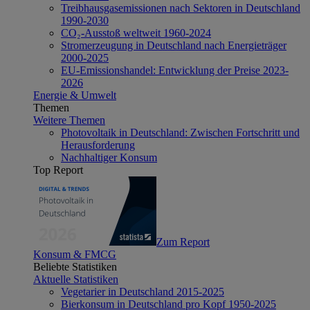
Treibhausgasemissionen nach Sektoren in Deutschland
1990-2030
CO₂-Ausstoß weltweit 1960-2024
Stromerzeugung in Deutschland nach Energieträger
2000-2025
EU-Emissionshandel: Entwicklung der Preise 2023-
2026
Energie & Umwelt
Themen
Weitere Themen
Photovoltaik in Deutschland: Zwischen Fortschritt und
Herausforderung
Nachhaltiger Konsum
Top Report
Zum Report
Konsum & FMCG
Beliebte Statistiken
Aktuelle Statistiken
Vegetarier in Deutschland 2015-2025
Bierkonsum in Deutschland pro Kopf 1950-2025