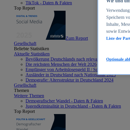
Wir und uns
TikTok - Daten & Fakten
Top Report
Verwendung g
Speichern vo
Inhalte, Mes
sowie Entwi
Zum Report
Liste der Par
Gesellschaft
Beliebte Statistiken
Aktuelle Statistiken
Bevölkerung Deutschlands nach relevanten Altersgrupp
Optionale ab
Die reichsten Menschen der Welt 2026
Empfänger von Arbeitslosengeld II / Sozialgeld / Bürge
Ausländer in Deutschland nach Nationalität 2025
Demografie: Altersstruktur in Deutschland 2024
Gesellschaft
Themen
Weitere Themen
Demografischer Wandel - Daten & Fakten
Jugendkriminalität in Deutschland - Daten & Fakten
Top Report