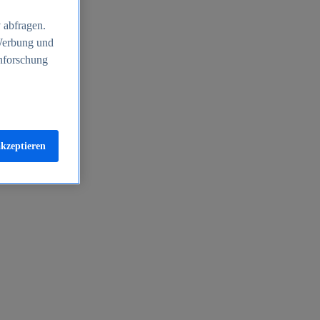
 abfragen.
 Werbung und
nforschung
akzeptieren