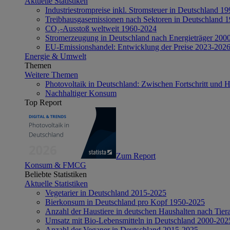
Aktuelle Statistiken
Industriestrompreise inkl. Stromsteuer in Deutschland 1
Treibhausgasemissionen nach Sektoren in Deutschland 
CO₂-Ausstoß weltweit 1960-2024
Stromerzeugung in Deutschland nach Energieträger 200
EU-Emissionshandel: Entwicklung der Preise 2023-202
Energie & Umwelt
Themen
Weitere Themen
Photovoltaik in Deutschland: Zwischen Fortschritt und 
Nachhaltiger Konsum
Top Report
Zum Report
Konsum & FMCG
Beliebte Statistiken
Aktuelle Statistiken
Vegetarier in Deutschland 2015-2025
Bierkonsum in Deutschland pro Kopf 1950-2025
Anzahl der Haustiere in deutschen Haushalten nach Tier
Umsatz mit Bio-Lebensmitteln in Deutschland 2000-202
Anzahl der Veganer in Deutschland 2015-2025