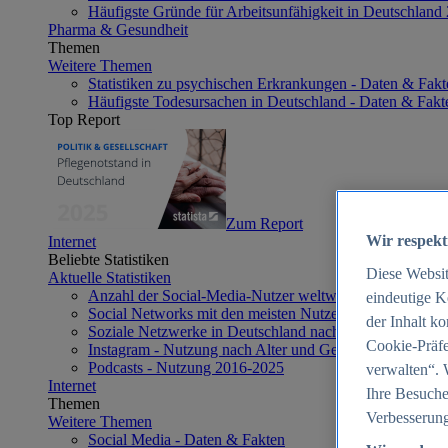
Häufigste Gründe für Arbeitsunfähigkeit in Deutschland
Pharma & Gesundheit
Themen
Weitere Themen
Statistiken zu psychischen Erkrankungen - Daten & Fakt
Häufigste Todesursachen in Deutschland - Daten & Fakt
Top Report
Zum Report
Wir respekt
Internet
Beliebte Statistiken
Diese Websi
Aktuelle Statistiken
Anzahl der Social-Media-Nutzer weltweit 2012-2025
eindeutige K
Social Networks mit den meisten Nutzern weltweit 2025
der Inhalt k
Soziale Netzwerke in Deutschland nach Generationen 2
Cookie-Präfe
Instagram - Nutzung nach Alter und Geschlecht in Deut
Podcasts - Nutzung 2016-2025
verwalten“. 
Internet
Ihre Besuche
Themen
Verbesserung
Weitere Themen
Social Media - Daten & Fakten