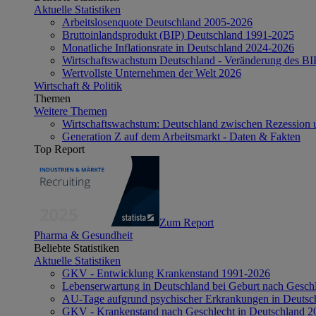
Aktuelle Statistiken
Arbeitslosenquote Deutschland 2005-2026
Bruttoinlandsprodukt (BIP) Deutschland 1991-2025
Monatliche Inflationsrate in Deutschland 2024-2026
Wirtschaftswachstum Deutschland - Veränderung des B
Wertvollste Unternehmen der Welt 2026
Wirtschaft & Politik
Themen
Weitere Themen
Wirtschaftswachstum: Deutschland zwischen Rezession 
Generation Z auf dem Arbeitsmarkt - Daten & Fakten
Top Report
Zum Report
Pharma & Gesundheit
Beliebte Statistiken
Aktuelle Statistiken
GKV - Entwicklung Krankenstand 1991-2026
Lebenserwartung in Deutschland bei Geburt nach Gesch
AU-Tage aufgrund psychischer Erkrankungen in Deutsc
GKV - Krankenstand nach Geschlecht in Deutschland 