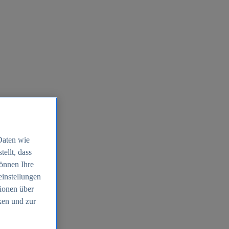
Daten wie
ellt, dass
können Ihre
einstellungen
ionen über
ken und zur