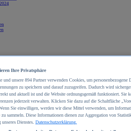
 2024
en
en
ieren Ihre Privatsphäre
te und unsere
894
Partner verwenden Cookies, um personenbezogene 
ennungen zu speichern und darauf zuzugreifen. Dadurch wird sichergest
orrekt und aktuell ist und die Website ordnungsgemäß funktioniert. Sie 
025
renzen jederzeit verwalten. Klicken Sie dazu auf die Schaltfläche „Vor
schland 2025
Wenn Sie einwilligen, werden wir diese Mittel verwenden, um Informat
 zu sammeln. Diese Informationen dienen zur Aggregation von Statisti
 unseres Dienstes.
Datenschutzerklärung.