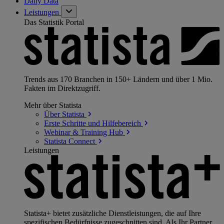
Daily Data
Leistungen
Das Statistik Portal
Trends aus 170 Branchen in 150+ Ländern und über 1 Mio.
Fakten im Direktzugriff.
Mehr über Statista
Über
Statista
Erste Schritte und
Hilfebereich
Webinar & Training
Hub
Statista
Connect
Leistungen
Statista+ bietet zusätzliche Dienstleistungen, die auf Ihre
spezifischen Bedürfnisse zugeschnitten sind. Als Ihr Partner