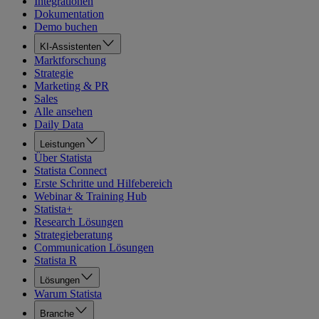
Integrationen
Dokumentation
Demo buchen
KI-Assistenten
Marktforschung
Strategie
Marketing & PR
Sales
Alle ansehen
Daily Data
Leistungen
Über Statista
Statista Connect
Erste Schritte und Hilfebereich
Webinar & Training Hub
Statista+
Research Lösungen
Strategieberatung
Communication Lösungen
Statista R
Lösungen
Warum Statista
Branche