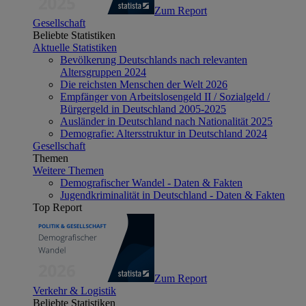
Zum Report
Gesellschaft
Beliebte Statistiken
Aktuelle Statistiken
Bevölkerung Deutschlands nach relevanten
Altersgruppen 2024
Die reichsten Menschen der Welt 2026
Empfänger von Arbeitslosengeld II / Sozialgeld /
Bürgergeld in Deutschland 2005-2025
Ausländer in Deutschland nach Nationalität 2025
Demografie: Altersstruktur in Deutschland 2024
Gesellschaft
Themen
Weitere Themen
Demografischer Wandel - Daten & Fakten
Jugendkriminalität in Deutschland - Daten & Fakten
Top Report
Zum Report
Verkehr & Logistik
Beliebte Statistiken