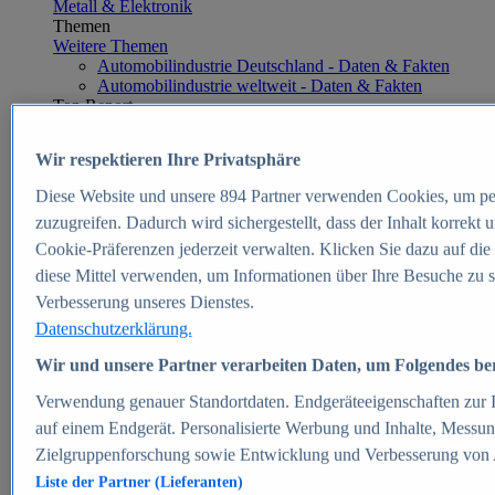
Metall & Elektronik
Themen
Weitere Themen
Automobilindustrie Deutschland - Daten & Fakten
Automobilindustrie weltweit - Daten & Fakten
Top Report
Wir respektieren Ihre Privatsphäre
Diese Website und unsere
894
Partner verwenden Cookies, um pe
Zum Report
zuzugreifen. Dadurch wird sichergestellt, dass der Inhalt korrekt
E-commerce
Cookie-Präferenzen jederzeit verwalten. Klicken Sie dazu auf die
Beliebte Statistiken
diese Mittel verwenden, um Informationen über Ihre Besuche zu s
Aktuelle Statistiken
E-Commerce - Entwicklung des Umsatzes in
Verbesserung unseres Dienstes.
Deutschland 1999-2025
Datenschutzerklärung.
Umsatz von Amazon in Deutschland und weltweit
2010-2025
Wir und unsere Partner verarbeiten Daten, um Folgendes bere
B2C-E-Commerce: Top-50 Online Shops in
Deutschland 2024
Verwendung genauer Standortdaten. Endgeräteeigenschaften zur Id
Marktanteile von Online-Zahlungsverfahren in
auf einem Endgerät. Personalisierte Werbung und Inhalte, Messu
Deutschland 2024
Zielgruppenforschung sowie Entwicklung und Verbesserung von
Umsatzstarke Warengruppen im Online-Handel in
Deutschland 2023-2025
Liste der Partner (Lieferanten)