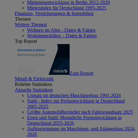
Mietpreisentwicklung in Berlin 2012-2026
Mietenindex für Deutschland 1995-2025
Finanzen, Versicherungen & Immobilien
Themen
Weitere Themen
Wohnen im Alter - Daten & Fakten
Wohnimmobilien – Daten & Fakten
Top Report
Zum Report
Metall & Elektronik
Beliebte Statistiken
Aktuelle Statistiken
Umsatz im deutschen Maschinenbau 1991-2024
Stahl - Index zur Preisentwicklung in Deutschland
2005-2025
Größte Automobilhersteller nach Fahrzeugabsatz 2025
Eisen und Stahl: Monatliche Preisentwicklung in
Deutschland 2025-2026
Auftragseingang im Maschinen- und Anlagenbau 2024-
2026