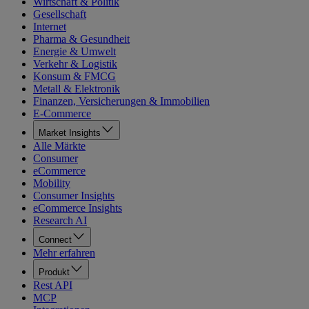
Wirtschaft & Politik
Gesellschaft
Internet
Pharma & Gesundheit
Energie & Umwelt
Verkehr & Logistik
Konsum & FMCG
Metall & Elektronik
Finanzen, Versicherungen & Immobilien
E-Commerce
Market Insights
Alle Märkte
Consumer
eCommerce
Mobility
Consumer Insights
eCommerce Insights
Research AI
Connect
Mehr erfahren
Produkt
Rest API
MCP