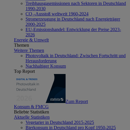
Treibhausgasemissionen nach Sektoren in Deutschland
1990-2030
CO₂-Ausstoß weltweit 1960-2024
Stromerzeugung in Deutschland nach Energieträger
2000-2025
EU-Emissionshandel: Entwicklung der Preise 2023-
2026
Energie & Umwelt
Themen
Weitere Themen
Photovoltaik in Deutschland: Zwischen Fortschritt und
Herausforderung
Nachhaltiger Konsum
Top Report
Zum Report
Konsum & FMCG
Beliebte Statistiken
Aktuelle Statistiken
Vegetarier in Deutschland 2015-2025
Bierkonsum in Deutschland pro Kopf 1950-2025