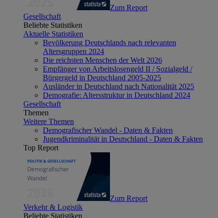
Zum Report
Gesellschaft
Beliebte Statistiken
Aktuelle Statistiken
Bevölkerung Deutschlands nach relevanten
Altersgruppen 2024
Die reichsten Menschen der Welt 2026
Empfänger von Arbeitslosengeld II / Sozialgeld /
Bürgergeld in Deutschland 2005-2025
Ausländer in Deutschland nach Nationalität 2025
Demografie: Altersstruktur in Deutschland 2024
Gesellschaft
Themen
Weitere Themen
Demografischer Wandel - Daten & Fakten
Jugendkriminalität in Deutschland - Daten & Fakten
Top Report
Zum Report
Verkehr & Logistik
Beliebte Statistiken