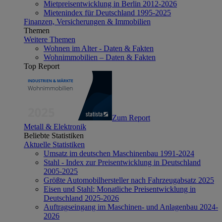
Mietpreisentwicklung in Berlin 2012-2026
Mietenindex für Deutschland 1995-2025
Finanzen, Versicherungen & Immobilien
Themen
Weitere Themen
Wohnen im Alter - Daten & Fakten
Wohnimmobilien – Daten & Fakten
Top Report
Zum Report
Metall & Elektronik
Beliebte Statistiken
Aktuelle Statistiken
Umsatz im deutschen Maschinenbau 1991-2024
Stahl - Index zur Preisentwicklung in Deutschland
2005-2025
Größte Automobilhersteller nach Fahrzeugabsatz 2025
Eisen und Stahl: Monatliche Preisentwicklung in
Deutschland 2025-2026
Auftragseingang im Maschinen- und Anlagenbau 2024-
2026