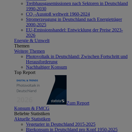
Treibhausgasemissionen nach Sektoren in Deutschland
1990-2030
CO₂-Ausstoß weltweit 1960-2024
Stromerzeugung in Deutschland nach Energieträger
2000-2025
EU-Emissionshandel: Entwicklung der Preise 2023-
2026
Energie & Umwelt
Themen
Weitere Themen
Photovoltaik in Deutschland: Zwischen Fortschritt und
Herausforderung
Nachhaltiger Konsum
Top Report
Zum Report
Konsum & FMCG
Beliebte Statistiken
Aktuelle Statistiken
Vegetarier in Deutschland 2015-2025
Bierkonsum in Deutschland pro Kopf 1950-2025