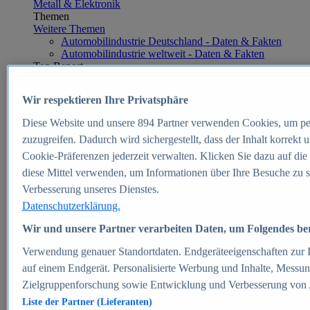
Metall & Elektronik
Themen
Weitere Themen
Automobilindustrie Deutschland - Daten & Fakten
Automobilindustrie weltweit - Daten & Fakten
Top Report
Wir respektieren Ihre Privatsphäre
Diese Website und unsere
894
Partner verwenden Cookies, um pe
Zum Report
zuzugreifen. Dadurch wird sichergestellt, dass der Inhalt korrekt
E-commerce
Cookie-Präferenzen jederzeit verwalten. Klicken Sie dazu auf die
Beliebte Statistiken
diese Mittel verwenden, um Informationen über Ihre Besuche zu s
Aktuelle Statistiken
E-Commerce - Entwicklung des Umsatzes in
Verbesserung unseres Dienstes.
Deutschland 1999-2025
Datenschutzerklärung.
Umsatz von Amazon in Deutschland und weltweit
2010-2025
Wir und unsere Partner verarbeiten Daten, um Folgendes bere
B2C-E-Commerce: Top-50 Online Shops in
Deutschland 2024
Verwendung genauer Standortdaten. Endgeräteeigenschaften zur Id
Marktanteile von Online-Zahlungsverfahren in
auf einem Endgerät. Personalisierte Werbung und Inhalte, Messu
Deutschland 2024
Zielgruppenforschung sowie Entwicklung und Verbesserung von
Umsatzstarke Warengruppen im Online-Handel in
Deutschland 2023-2025
Liste der Partner (Lieferanten)