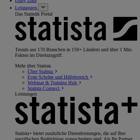
Daily Data
Leistungen
Das Statistik Portal
Trends aus 170 Branchen in 150+ Ländern und über 1 Mio.
Fakten im Direktzugriff.
Mehr über Statista
Über
Statista
Erste Schritte und
Hilfebereich
Webinar & Training
Hub
Statista
Connect
Leistungen
Statista+ bietet zusätzliche Dienstleistungen, die auf Ihre
spezifischen Bedürfnisse zugeschnitten sind. Als Ihr Partner