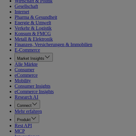
Wirtschaft & Politik
Gesellschaft
Internet
Pharma & Gesundheit
Energie & Umwelt
Verkehr & Logistik
Konsum & FMCG
Metall & Elektronik
Finanzen, Versicherungen & Immobilien
E-Commerce
Market Insights
Alle Märkte
Consumer
eCommerce
Mobility
Consumer Insights
eCommerce Insights
Research AI
Connect
Mehr erfahren
Produkt
Rest API
MCP