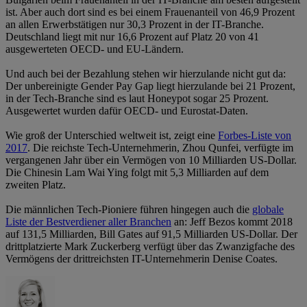
ist. Aber auch dort sind es bei einem Frauenanteil von 46,9 Prozent
an allen Erwerbstätigen nur 30,3 Prozent in der IT-Branche.
Deutschland liegt mit nur 16,6 Prozent auf Platz 20 von 41
ausgewerteten OECD- und EU-Ländern.
Und auch bei der Bezahlung stehen wir hierzulande nicht gut da:
Der unbereinigte Gender Pay Gap liegt hierzulande bei 21 Prozent,
in der Tech-Branche sind es laut Honeypot sogar 25 Prozent.
Ausgewertet wurden dafür OECD- und Eurostat-Daten.
Wie groß der Unterschied weltweit ist, zeigt eine
Forbes-Liste von
2017
. Die reichste Tech-Unternehmerin, Zhou Qunfei, verfügte im
vergangenen Jahr über ein Vermögen von 10 Milliarden US-Dollar.
Die Chinesin Lam Wai Ying folgt mit 5,3 Milliarden auf dem
zweiten Platz.
Die männlichen Tech-Pioniere führen hingegen auch die
globale
Liste der Bestverdiener aller Branchen
an: Jeff Bezos kommt 2018
auf 131,5 Milliarden, Bill Gates auf 91,5 Milliarden US-Dollar. Der
drittplatzierte Mark Zuckerberg verfügt über das Zwanzigfache des
Vermögens der drittreichsten IT-Unternehmerin Denise Coates.