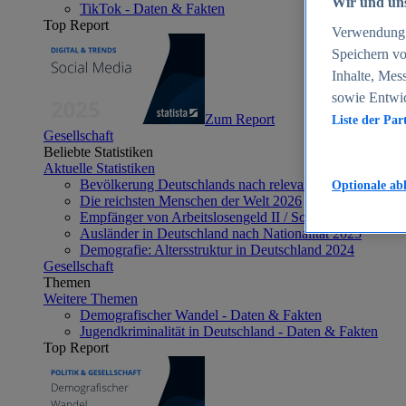
Wir und uns
TikTok - Daten & Fakten
Top Report
Verwendung g
Speichern vo
Inhalte, Mes
sowie Entwi
Zum Report
Liste der Par
Gesellschaft
Beliebte Statistiken
Aktuelle Statistiken
Bevölkerung Deutschlands nach relevanten Altersgrupp
Optionale ab
Die reichsten Menschen der Welt 2026
Empfänger von Arbeitslosengeld II / Sozialgeld / Bürge
Ausländer in Deutschland nach Nationalität 2025
Demografie: Altersstruktur in Deutschland 2024
Gesellschaft
Themen
Weitere Themen
Demografischer Wandel - Daten & Fakten
Jugendkriminalität in Deutschland - Daten & Fakten
Top Report