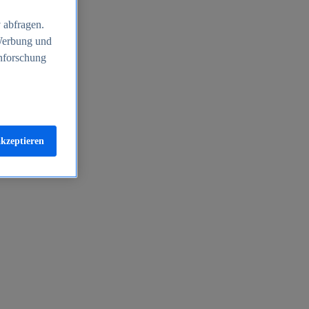
 abfragen.
 Werbung und
nforschung
akzeptieren