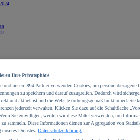
 2024
en
en
ieren Ihre Privatsphäre
te und unsere
894
Partner verwenden Cookies, um personenbezogene 
ennungen zu speichern und darauf zuzugreifen. Dadurch wird sichergest
orrekt und aktuell ist und die Website ordnungsgemäß funktioniert. Sie 
025
renzen jederzeit verwalten. Klicken Sie dazu auf die Schaltfläche „Vor
schland 2025
Wenn Sie einwilligen, werden wir diese Mittel verwenden, um Informat
 zu sammeln. Diese Informationen dienen zur Aggregation von Statisti
 unseres Dienstes.
Datenschutzerklärung.