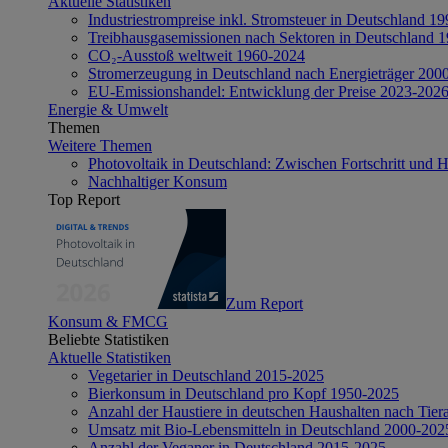
Aktuelle Statistiken
Industriestrompreise inkl. Stromsteuer in Deutschland 1
Treibhausgasemissionen nach Sektoren in Deutschland 
CO₂-Ausstoß weltweit 1960-2024
Stromerzeugung in Deutschland nach Energieträger 200
EU-Emissionshandel: Entwicklung der Preise 2023-202
Energie & Umwelt
Themen
Weitere Themen
Photovoltaik in Deutschland: Zwischen Fortschritt und 
Nachhaltiger Konsum
Top Report
Zum Report
Konsum & FMCG
Beliebte Statistiken
Aktuelle Statistiken
Vegetarier in Deutschland 2015-2025
Bierkonsum in Deutschland pro Kopf 1950-2025
Anzahl der Haustiere in deutschen Haushalten nach Tier
Umsatz mit Bio-Lebensmitteln in Deutschland 2000-202
Anzahl der Veganer in Deutschland 2015-2025