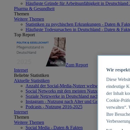
Häufigste Gründe für Arbeitsunfähigkeit in Deutschland
Pharma & Gesundheit
Themen
Weitere Themen
Statistiken zu psychischen Erkrankungen - Daten & Fakt
Häufigste Todesursachen in Deutschland - Daten & Fakt
Top Report
Zum Report
Wir respekt
Internet
Beliebte Statistiken
Diese Websi
Aktuelle Statistiken
Anzahl der Social-Media-Nutzer weltweit 2012-2025
eindeutige K
Social Networks mit den meisten Nutzern weltweit 2025
der Inhalt k
Soziale Netzwerke in Deutschland nach Generationen 2
Cookie-Präfe
Instagram - Nutzung nach Alter und Geschlecht in Deut
Podcasts - Nutzung 2016-2025
verwalten“. 
Internet
Ihre Besuche
Themen
Verbesserung
Weitere Themen
Social Media - Daten & Fakten