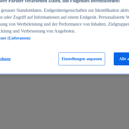
ere Partner verarbeiten Daten, um Folgendes bereitzustellen:
enauer Standortdaten. Endgeräteeigenschaften zur Identifikation aktiv
n oder Zugriff auf Informationen auf einem Endgerät. Personalisierte
sung von Werbeleistung und der Performance von Inhalten, Zielgruppe
cklung und Verbesserung von Angeboten.
tner (Lieferanten)
en 2024
lehnen
Einstellungen anpassen
Alle 
rgeld in Deutschland 2005-2025