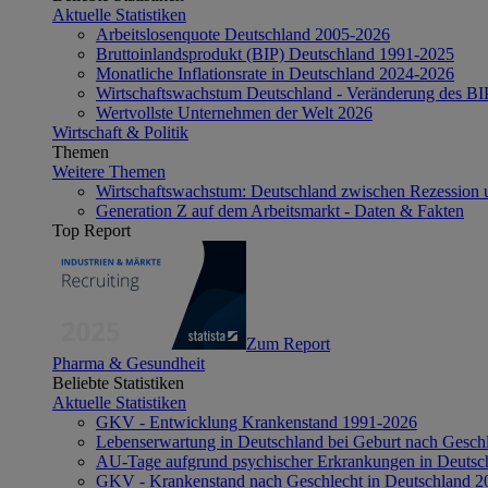
Aktuelle Statistiken
Arbeitslosenquote Deutschland 2005-2026
Bruttoinlandsprodukt (BIP) Deutschland 1991-2025
Monatliche Inflationsrate in Deutschland 2024-2026
Wirtschaftswachstum Deutschland - Veränderung des B
Wertvollste Unternehmen der Welt 2026
Wirtschaft & Politik
Themen
Weitere Themen
Wirtschaftswachstum: Deutschland zwischen Rezession 
Generation Z auf dem Arbeitsmarkt - Daten & Fakten
Top Report
Zum Report
Pharma & Gesundheit
Beliebte Statistiken
Aktuelle Statistiken
GKV - Entwicklung Krankenstand 1991-2026
Lebenserwartung in Deutschland bei Geburt nach Gesch
AU-Tage aufgrund psychischer Erkrankungen in Deutsc
GKV - Krankenstand nach Geschlecht in Deutschland 