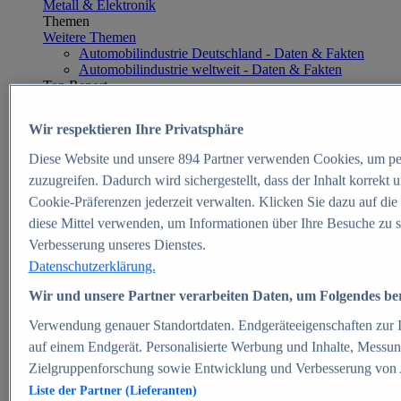
Metall & Elektronik
Themen
Weitere Themen
Automobilindustrie Deutschland - Daten & Fakten
Automobilindustrie weltweit - Daten & Fakten
Top Report
Wir respektieren Ihre Privatsphäre
Diese Website und unsere
894
Partner verwenden Cookies, um pe
Zum Report
zuzugreifen. Dadurch wird sichergestellt, dass der Inhalt korrekt
E-commerce
Cookie-Präferenzen jederzeit verwalten. Klicken Sie dazu auf die
Beliebte Statistiken
diese Mittel verwenden, um Informationen über Ihre Besuche zu s
Aktuelle Statistiken
E-Commerce - Entwicklung des Umsatzes in
Verbesserung unseres Dienstes.
Deutschland 1999-2025
Datenschutzerklärung.
Umsatz von Amazon in Deutschland und weltweit
2010-2025
Wir und unsere Partner verarbeiten Daten, um Folgendes bere
B2C-E-Commerce: Top-50 Online Shops in
Deutschland 2024
Verwendung genauer Standortdaten. Endgeräteeigenschaften zur Id
Marktanteile von Online-Zahlungsverfahren in
auf einem Endgerät. Personalisierte Werbung und Inhalte, Messu
Deutschland 2024
Zielgruppenforschung sowie Entwicklung und Verbesserung von
Umsatzstarke Warengruppen im Online-Handel in
Deutschland 2023-2025
Liste der Partner (Lieferanten)