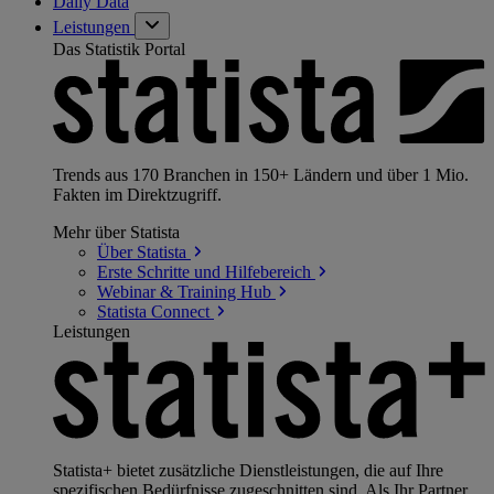
Daily Data
Leistungen
Das Statistik Portal
Trends aus 170 Branchen in 150+ Ländern und über 1 Mio.
Fakten im Direktzugriff.
Mehr über Statista
Über
Statista
Erste Schritte und
Hilfebereich
Webinar & Training
Hub
Statista
Connect
Leistungen
Statista+ bietet zusätzliche Dienstleistungen, die auf Ihre
spezifischen Bedürfnisse zugeschnitten sind. Als Ihr Partner