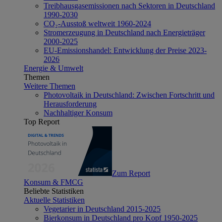
Treibhausgasemissionen nach Sektoren in Deutschland
1990-2030
CO₂-Ausstoß weltweit 1960-2024
Stromerzeugung in Deutschland nach Energieträger
2000-2025
EU-Emissionshandel: Entwicklung der Preise 2023-
2026
Energie & Umwelt
Themen
Weitere Themen
Photovoltaik in Deutschland: Zwischen Fortschritt und
Herausforderung
Nachhaltiger Konsum
Top Report
Zum Report
Konsum & FMCG
Beliebte Statistiken
Aktuelle Statistiken
Vegetarier in Deutschland 2015-2025
Bierkonsum in Deutschland pro Kopf 1950-2025