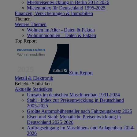
Mietpreisentwicklung in Berlin 2012-2026
Mietenindex für Deutschland 1995-2025
Finanzen, Versicherungen & Immobilien
Themen
Weitere Themen
Wohnen im Alter - Daten & Fakten
Wohnimmobilien – Daten & Fakten
Top Report
Zum Report
Metall & Elektronik
Beliebte Statistiken
Aktuelle Statistiken
Umsatz im deutschen Maschinenbau 1991-2024
Stahl - Index zur Preisentwicklung in Deutschland
2005-2025
Größte Automobilhersteller nach Fahrzeugabsatz 2025
Eisen und Stahl: Monatliche Preisentwicklung in
Deutschland 2025-2026
Auftragseingang im Maschinen- und Anlagenbau 2024-
2026