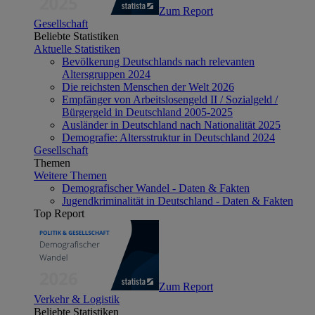
Zum Report
Gesellschaft
Beliebte Statistiken
Aktuelle Statistiken
Bevölkerung Deutschlands nach relevanten
Altersgruppen 2024
Die reichsten Menschen der Welt 2026
Empfänger von Arbeitslosengeld II / Sozialgeld /
Bürgergeld in Deutschland 2005-2025
Ausländer in Deutschland nach Nationalität 2025
Demografie: Altersstruktur in Deutschland 2024
Gesellschaft
Themen
Weitere Themen
Demografischer Wandel - Daten & Fakten
Jugendkriminalität in Deutschland - Daten & Fakten
Top Report
Zum Report
Verkehr & Logistik
Beliebte Statistiken