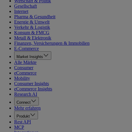
Wirtschaft & Politik
Gesellschaft
Internet
Pharma & Gesundheit
Energie & Umwelt
Verkehr & Logistik
Konsum & FMCG
Metall & Elektronik
Finanzen, Versicherungen & Immobilien
E-Commerce
Market Insights
Alle Märkte
Consumer
eCommerce
Mobility
Consumer Insights
eCommerce Insights
Research AI
Connect
Mehr erfahren
Produkt
Rest API
MCP