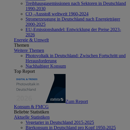
Treibhausgasemissionen nach Sektoren in Deutschland
1990-2030
CO₂-Ausstoß weltweit 1960-2024
Stromerzeugung in Deutschland nach Energieträger
2000-2025
EU-Emissionshandel: Entwicklung der Preise 2023-
2026
Energie & Umwelt
Themen
Weitere Themen
Photovoltaik in Deutschland: Zwischen Fortschritt und
Herausforderung
Nachhaltiger Konsum
Top Report
Zum Report
Konsum & FMCG
Beliebte Statistiken
Aktuelle Statistiken
Vegetarier in Deutschland 2015-2025
Bierkonsum in Deutschland pro Kopf 1950-2025