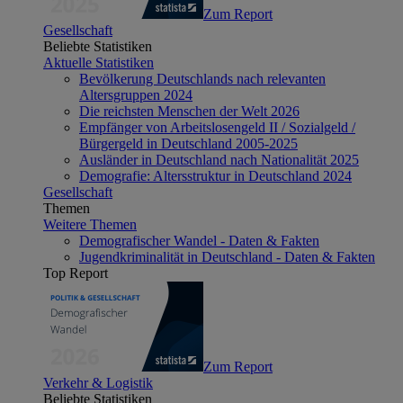
Zum Report
Gesellschaft
Beliebte Statistiken
Aktuelle Statistiken
Bevölkerung Deutschlands nach relevanten
Altersgruppen 2024
Die reichsten Menschen der Welt 2026
Empfänger von Arbeitslosengeld II / Sozialgeld /
Bürgergeld in Deutschland 2005-2025
Ausländer in Deutschland nach Nationalität 2025
Demografie: Altersstruktur in Deutschland 2024
Gesellschaft
Themen
Weitere Themen
Demografischer Wandel - Daten & Fakten
Jugendkriminalität in Deutschland - Daten & Fakten
Top Report
Zum Report
Verkehr & Logistik
Beliebte Statistiken