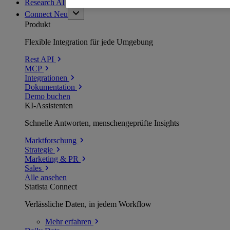
Research AI
Connect
Neu
Produkt
Flexible Integration für jede Umgebung
Rest API
MCP
Integrationen
Dokumentation
Demo buchen
KI-Assistenten
Schnelle Antworten, menschengeprüfte Insights
Marktforschung
Strategie
Marketing & PR
Sales
Alle ansehen
Statista Connect
Verlässliche Daten, in jedem Workflow
Mehr
erfahren