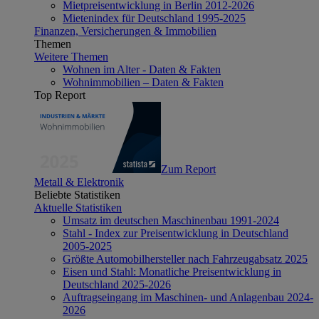
Mietpreisentwicklung in Berlin 2012-2026
Mietenindex für Deutschland 1995-2025
Finanzen, Versicherungen & Immobilien
Themen
Weitere Themen
Wohnen im Alter - Daten & Fakten
Wohnimmobilien – Daten & Fakten
Top Report
Zum Report
Metall & Elektronik
Beliebte Statistiken
Aktuelle Statistiken
Umsatz im deutschen Maschinenbau 1991-2024
Stahl - Index zur Preisentwicklung in Deutschland
2005-2025
Größte Automobilhersteller nach Fahrzeugabsatz 2025
Eisen und Stahl: Monatliche Preisentwicklung in
Deutschland 2025-2026
Auftragseingang im Maschinen- und Anlagenbau 2024-
2026