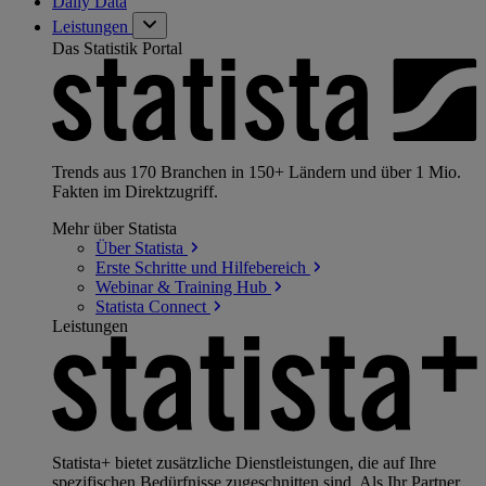
Daily Data
Leistungen
Das Statistik Portal
Trends aus 170 Branchen in 150+ Ländern und über 1 Mio.
Fakten im Direktzugriff.
Mehr über Statista
Über
Statista
Erste Schritte und
Hilfebereich
Webinar & Training
Hub
Statista
Connect
Leistungen
Statista+ bietet zusätzliche Dienstleistungen, die auf Ihre
spezifischen Bedürfnisse zugeschnitten sind. Als Ihr Partner