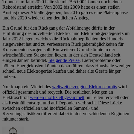
Tonnen. Im Jahr 2020 hatte sie mit 795.000 Tonnen noch einen
Rekordstand erreicht. Von 2002 bis 2009 hatte es einen steilen
Anstieg dieser Abfälle gegeben, bis 2016 gab es eine Plateauphase
und bis 2020 wieder einen deutlichen Anstieg.
Ein Grund für den Rückgang der Abfallmenge dürfte in der
Einführung des novellierten Elektro- und Elektronikgerätegesetz im
Jahr 2022 liegen, welches die Rücknahmepflichten des Handels
ausgeweitet hat und zu verbesserten Rückgabemöglichkeiten für
Konsumenten sorgen soll. Ein weiterer Grund könnte in der
wirtschaftlichen Stagnation liegen, in der sich Deutschland seit
einigen Jahren befindet.
Steigende Preise
, Lieferprobleme oder
höhere Energiekosten könnten dazu führen, dass Haushalte weniger
schnell neue Elektrogeräte kaufen und daher alte Geräte länger
nutzen.
Nur knapp ein Viertel des
weltweit erzeugten Elektroschrotts
wird
offiziell gesammelt und recycelt. Die restlichen Mengen an
Elektroschrott
werden inoffiziell gesammelt
, in Teilen recycelt oder
als Restmüll entsorgt und auf Deponien verbracht. Diese Lücke
zwischen offiziellen und inoffiziellen Sammel- und
Recyclingstatistiken differiert dabei in den verschiedenen Regionen
mitunter stark.