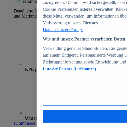
eCommerce Insights
zuzugreifen. Dadurch wird sichergestellt, dass 
Cookie-Präferenzen jederzeit verwalten. Klick
Detaillierte Informationen zu mehr als 39.000 Online-Shops
und Marktplätzen
diese Mittel verwenden, um Informationen über
Verbesserung unseres Dienstes.
Datenschutzerklärung.
Wir und unsere Partner verarbeiten Daten, 
Verwendung genauer Standortdaten. Endgeräteei
auf einem Endgerät. Personalisierte Werbung 
Zielgruppenforschung sowie Entwicklung und
70+
KPIs pro Shop
Liste der Partner (Lieferanten)
Umsatzanalysen und -prognosen
eCommerce Insights entdecken