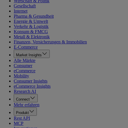
Wirtschaft & Politik
Gesellschaft
Internet
Pharma & Gesundheit
Energie & Umwelt
Verkehr & Logistik
Konsum & FMCG
Metall & Elektronik
Finanzen, Versicherungen & Immobilien
E-Commerce
Market Insights
Alle Märkte
Consumer
eCommerce
Mobility
Consumer Insights
eCommerce Insights
Research AI
Connect
Mehr erfahren
Produkt
Rest API
MCP