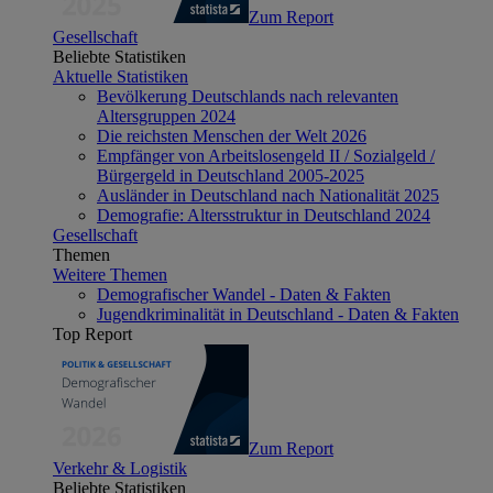
Zum Report
Gesellschaft
Beliebte Statistiken
Aktuelle Statistiken
Bevölkerung Deutschlands nach relevanten
Altersgruppen 2024
Die reichsten Menschen der Welt 2026
Empfänger von Arbeitslosengeld II / Sozialgeld /
Bürgergeld in Deutschland 2005-2025
Ausländer in Deutschland nach Nationalität 2025
Demografie: Altersstruktur in Deutschland 2024
Gesellschaft
Themen
Weitere Themen
Demografischer Wandel - Daten & Fakten
Jugendkriminalität in Deutschland - Daten & Fakten
Top Report
Zum Report
Verkehr & Logistik
Beliebte Statistiken