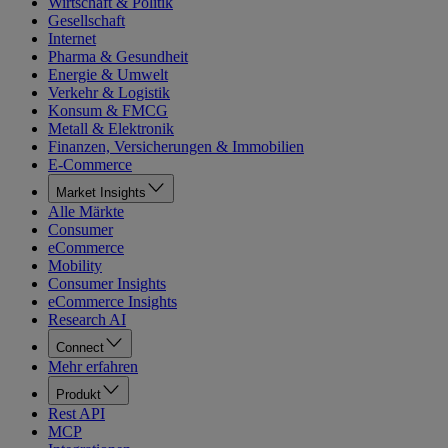
Wirtschaft & Politik
Gesellschaft
Internet
Pharma & Gesundheit
Energie & Umwelt
Verkehr & Logistik
Konsum & FMCG
Metall & Elektronik
Finanzen, Versicherungen & Immobilien
E-Commerce
Market Insights
Alle Märkte
Consumer
eCommerce
Mobility
Consumer Insights
eCommerce Insights
Research AI
Connect
Mehr erfahren
Produkt
Rest API
MCP