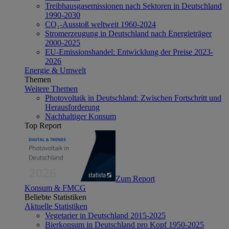
Treibhausgasemissionen nach Sektoren in Deutschland
1990-2030
CO₂-Ausstoß weltweit 1960-2024
Stromerzeugung in Deutschland nach Energieträger
2000-2025
EU-Emissionshandel: Entwicklung der Preise 2023-
2026
Energie & Umwelt
Themen
Weitere Themen
Photovoltaik in Deutschland: Zwischen Fortschritt und
Herausforderung
Nachhaltiger Konsum
Top Report
Zum Report
Konsum & FMCG
Beliebte Statistiken
Aktuelle Statistiken
Vegetarier in Deutschland 2015-2025
Bierkonsum in Deutschland pro Kopf 1950-2025