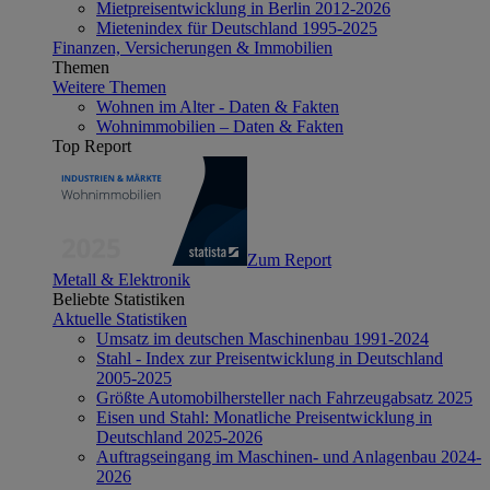
Mietpreisentwicklung in Berlin 2012-2026
Mietenindex für Deutschland 1995-2025
Finanzen, Versicherungen & Immobilien
Themen
Weitere Themen
Wohnen im Alter - Daten & Fakten
Wohnimmobilien – Daten & Fakten
Top Report
Zum Report
Metall & Elektronik
Beliebte Statistiken
Aktuelle Statistiken
Umsatz im deutschen Maschinenbau 1991-2024
Stahl - Index zur Preisentwicklung in Deutschland
2005-2025
Größte Automobilhersteller nach Fahrzeugabsatz 2025
Eisen und Stahl: Monatliche Preisentwicklung in
Deutschland 2025-2026
Auftragseingang im Maschinen- und Anlagenbau 2024-
2026