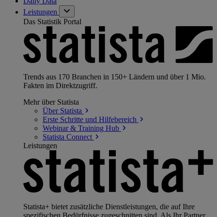
Daily Data
Leistungen
Das Statistik Portal
Trends aus 170 Branchen in 150+ Ländern und über 1 Mio.
Fakten im Direktzugriff.
Mehr über Statista
Über
Statista
Erste Schritte und
Hilfebereich
Webinar & Training
Hub
Statista
Connect
Leistungen
Statista+ bietet zusätzliche Dienstleistungen, die auf Ihre
spezifischen Bedürfnisse zugeschnitten sind. Als Ihr Partner