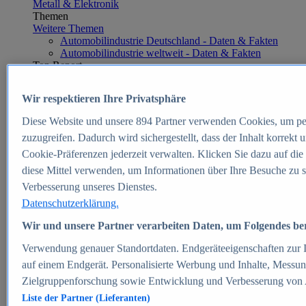
Metall & Elektronik
Themen
Weitere Themen
Automobilindustrie Deutschland - Daten & Fakten
Automobilindustrie weltweit - Daten & Fakten
Top Report
Wir respektieren Ihre Privatsphäre
Diese Website und unsere
894
Partner verwenden Cookies, um pe
Zum Report
zuzugreifen. Dadurch wird sichergestellt, dass der Inhalt korrekt
E-commerce
Cookie-Präferenzen jederzeit verwalten. Klicken Sie dazu auf die
Beliebte Statistiken
diese Mittel verwenden, um Informationen über Ihre Besuche zu s
Aktuelle Statistiken
E-Commerce - Entwicklung des Umsatzes in
Verbesserung unseres Dienstes.
Deutschland 1999-2025
Datenschutzerklärung.
Umsatz von Amazon in Deutschland und weltweit
2010-2025
Wir und unsere Partner verarbeiten Daten, um Folgendes bere
B2C-E-Commerce: Top-50 Online Shops in
Deutschland 2024
Verwendung genauer Standortdaten. Endgeräteeigenschaften zur Id
Marktanteile von Online-Zahlungsverfahren in
auf einem Endgerät. Personalisierte Werbung und Inhalte, Messu
Deutschland 2024
Zielgruppenforschung sowie Entwicklung und Verbesserung von
Umsatzstarke Warengruppen im Online-Handel in
Deutschland 2023-2025
Liste der Partner (Lieferanten)