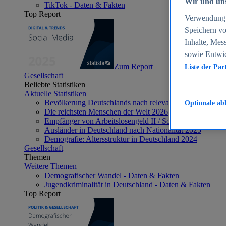
Wir und uns
TikTok - Daten & Fakten
Top Report
Verwendung g
Speichern vo
Inhalte, Mes
sowie Entwi
Zum Report
Liste der Par
Gesellschaft
Beliebte Statistiken
Aktuelle Statistiken
Bevölkerung Deutschlands nach relevanten Altersgrupp
Optionale ab
Die reichsten Menschen der Welt 2026
Empfänger von Arbeitslosengeld II / Sozialgeld / Bürge
Ausländer in Deutschland nach Nationalität 2025
Demografie: Altersstruktur in Deutschland 2024
Gesellschaft
Themen
Weitere Themen
Demografischer Wandel - Daten & Fakten
Jugendkriminalität in Deutschland - Daten & Fakten
Top Report