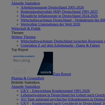
Aktuelle Statistiken
Arbeitslosenquote Deutschland 2005-2026
Bruttoinlandsprodukt (BIP) Deutschland 1991-2025
Monatliche Inflationsrate in Deutschland 2024-2026
Wirtschaftswachstum Deutschland - Veränderung des B
Wertvollste Unternehmen der Welt 2026
Wirtschaft & Politik
Themen
Weitere Themen
Wirtschaftswachstum: Deutschland zwischen Rezession 
Generation Z auf dem Arbeitsmarkt - Daten & Fakten
Top Report
Zum Report
Pharma & Gesundheit
Beliebte Statistiken
Aktuelle Statistiken
GKV - Entwicklung Krankenstand 1991-2026
Lebenserwartung in Deutschland bei Geburt nach Gesch
AU-Tage aufgrund psychischer Erkrankungen in Deutsc
GKV - Krankenstand nach Geschlecht in Deutschland 