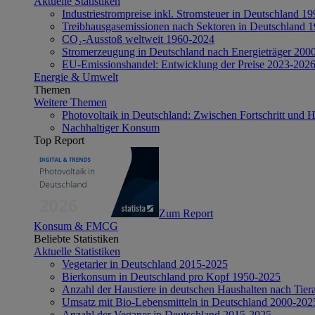
Aktuelle Statistiken
Industriestrompreise inkl. Stromsteuer in Deutschland 1
Treibhausgasemissionen nach Sektoren in Deutschland 
CO₂-Ausstoß weltweit 1960-2024
Stromerzeugung in Deutschland nach Energieträger 200
EU-Emissionshandel: Entwicklung der Preise 2023-202
Energie & Umwelt
Themen
Weitere Themen
Photovoltaik in Deutschland: Zwischen Fortschritt und 
Nachhaltiger Konsum
Top Report
Zum Report
Konsum & FMCG
Beliebte Statistiken
Aktuelle Statistiken
Vegetarier in Deutschland 2015-2025
Bierkonsum in Deutschland pro Kopf 1950-2025
Anzahl der Haustiere in deutschen Haushalten nach Tier
Umsatz mit Bio-Lebensmitteln in Deutschland 2000-202
Anzahl der Veganer in Deutschland 2015-2025