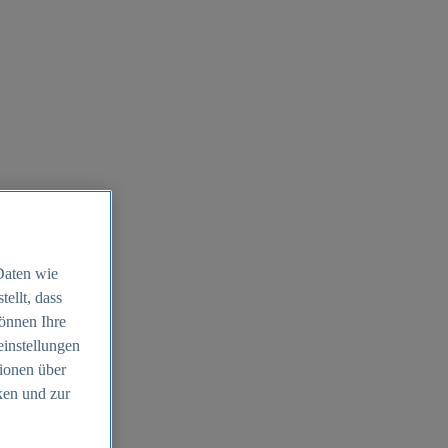
Daten wie
ellt, dass
können Ihre
einstellungen
ionen über
ken und zur