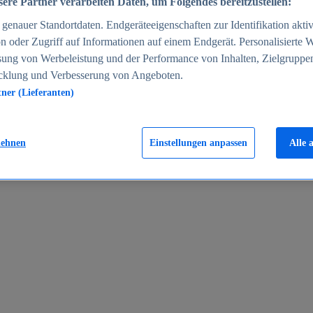
ere Partner verarbeiten Daten, um Folgendes bereitzustellen:
enauer Standortdaten. Endgeräteeigenschaften zur Identifikation aktiv
n oder Zugriff auf Informationen auf einem Endgerät. Personalisierte
sung von Werbeleistung und der Performance von Inhalten, Zielgruppe
cklung und Verbesserung von Angeboten.
tner (Lieferanten)
en 2024
lehnen
Einstellungen anpassen
Alle 
rgeld in Deutschland 2005-2025