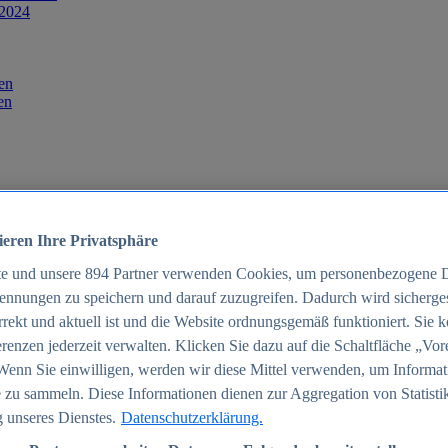
 2024
en
en
ieren Ihre Privatsphäre
te und unsere
894
Partner verwenden Cookies, um personenbezogene 
ennungen zu speichern und darauf zuzugreifen. Dadurch wird sichergest
orrekt und aktuell ist und die Website ordnungsgemäß funktioniert. Sie 
025
renzen jederzeit verwalten. Klicken Sie dazu auf die Schaltfläche „Vor
schland 2025
Wenn Sie einwilligen, werden wir diese Mittel verwenden, um Informat
 zu sammeln. Diese Informationen dienen zur Aggregation von Statisti
 unseres Dienstes.
Datenschutzerklärung.