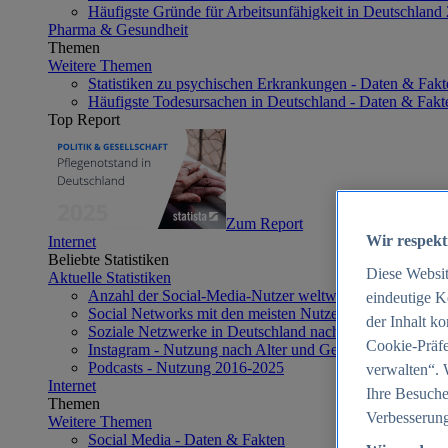
Häufigste Gründe für Arbeitsunfähigkeit in Deutschland
Pharma & Gesundheit
Themen
Weitere Themen
Statistiken zu psychischen Erkrankungen - Daten & Fakt
Häufigste Todesursachen in Deutschland - Daten & Fakt
Top Report
Zum Report
Wir respekt
Internet
Beliebte Statistiken
Diese Websi
Aktuelle Statistiken
Anzahl der Social-Media-Nutzer weltweit 2012-2025
eindeutige K
Social Networks mit den meisten Nutzern weltweit 2025
der Inhalt k
Soziale Netzwerke in Deutschland nach Generationen 2
Cookie-Präfe
Instagram - Nutzung nach Alter und Geschlecht in Deut
Podcasts - Nutzung 2016-2025
verwalten“. 
Internet
Ihre Besuche
Themen
Verbesserung
Weitere Themen
Social Media - Daten & Fakten