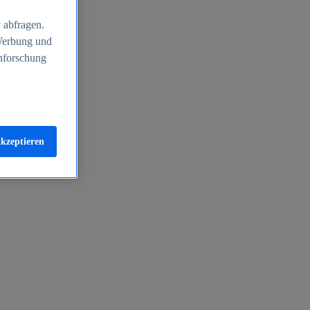
 abfragen.
 Werbung und
nforschung
akzeptieren