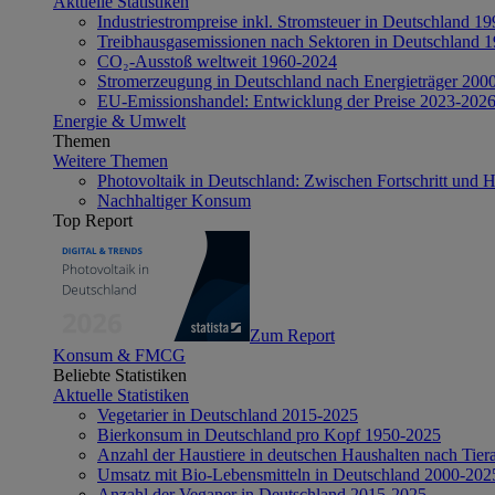
Aktuelle Statistiken
Industriestrompreise inkl. Stromsteuer in Deutschland 1
Treibhausgasemissionen nach Sektoren in Deutschland 
CO₂-Ausstoß weltweit 1960-2024
Stromerzeugung in Deutschland nach Energieträger 200
EU-Emissionshandel: Entwicklung der Preise 2023-202
Energie & Umwelt
Themen
Weitere Themen
Photovoltaik in Deutschland: Zwischen Fortschritt und 
Nachhaltiger Konsum
Top Report
Zum Report
Konsum & FMCG
Beliebte Statistiken
Aktuelle Statistiken
Vegetarier in Deutschland 2015-2025
Bierkonsum in Deutschland pro Kopf 1950-2025
Anzahl der Haustiere in deutschen Haushalten nach Tier
Umsatz mit Bio-Lebensmitteln in Deutschland 2000-202
Anzahl der Veganer in Deutschland 2015-2025