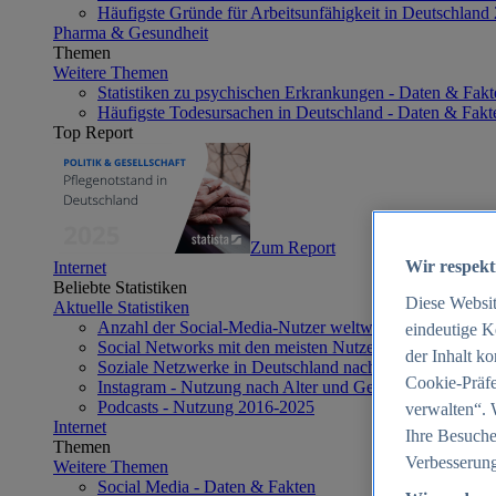
Häufigste Gründe für Arbeitsunfähigkeit in Deutschland
Pharma & Gesundheit
Themen
Weitere Themen
Statistiken zu psychischen Erkrankungen - Daten & Fakt
Häufigste Todesursachen in Deutschland - Daten & Fakt
Top Report
Zum Report
Wir respekt
Internet
Beliebte Statistiken
Diese Websi
Aktuelle Statistiken
Anzahl der Social-Media-Nutzer weltweit 2012-2025
eindeutige K
Social Networks mit den meisten Nutzern weltweit 2025
der Inhalt k
Soziale Netzwerke in Deutschland nach Generationen 2
Cookie-Präfe
Instagram - Nutzung nach Alter und Geschlecht in Deut
Podcasts - Nutzung 2016-2025
verwalten“. 
Internet
Ihre Besuche
Themen
Verbesserung
Weitere Themen
Social Media - Daten & Fakten