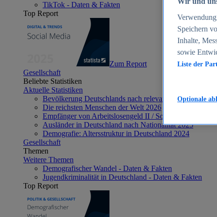
Wir und uns
TikTok - Daten & Fakten
Top Report
Verwendung g
Speichern vo
Inhalte, Mes
sowie Entwi
Zum Report
Liste der Par
Gesellschaft
Beliebte Statistiken
Aktuelle Statistiken
Bevölkerung Deutschlands nach relevanten Altersgrupp
Optionale ab
Die reichsten Menschen der Welt 2026
Empfänger von Arbeitslosengeld II / Sozialgeld / Bürge
Ausländer in Deutschland nach Nationalität 2025
Demografie: Altersstruktur in Deutschland 2024
Gesellschaft
Themen
Weitere Themen
Demografischer Wandel - Daten & Fakten
Jugendkriminalität in Deutschland - Daten & Fakten
Top Report