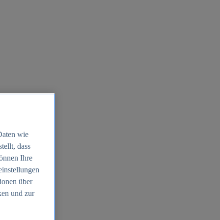
Daten wie
ellt, dass
können Ihre
einstellungen
ionen über
ken und zur