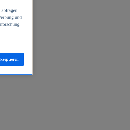
 abfragen.
 Werbung und
nforschung
akzeptieren