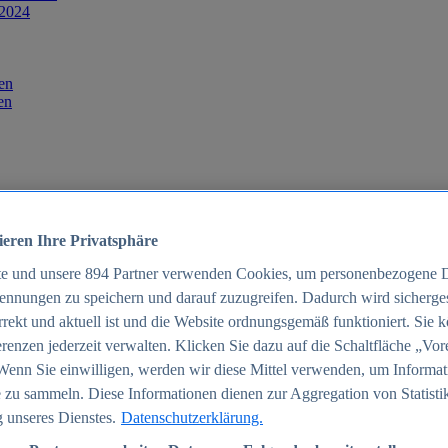
 2024
en
en
ieren Ihre Privatsphäre
te und unsere
894
Partner verwenden Cookies, um personenbezogene 
ennungen zu speichern und darauf zuzugreifen. Dadurch wird sichergest
orrekt und aktuell ist und die Website ordnungsgemäß funktioniert. Sie 
025
renzen jederzeit verwalten. Klicken Sie dazu auf die Schaltfläche „Vor
schland 2025
Wenn Sie einwilligen, werden wir diese Mittel verwenden, um Informat
 zu sammeln. Diese Informationen dienen zur Aggregation von Statisti
 unseres Dienstes.
Datenschutzerklärung.