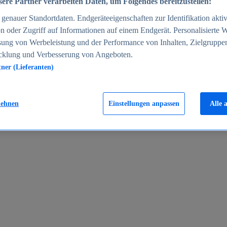
ere Partner verarbeiten Daten, um Folgendes bereitzustellen:
enauer Standortdaten. Endgeräteeigenschaften zur Identifikation aktiv
n oder Zugriff auf Informationen auf einem Endgerät. Personalisierte
sung von Werbeleistung und der Performance von Inhalten, Zielgruppe
cklung und Verbesserung von Angeboten.
tner (Lieferanten)
en 2024
lehnen
Einstellungen anpassen
Alle 
rgeld in Deutschland 2005-2025