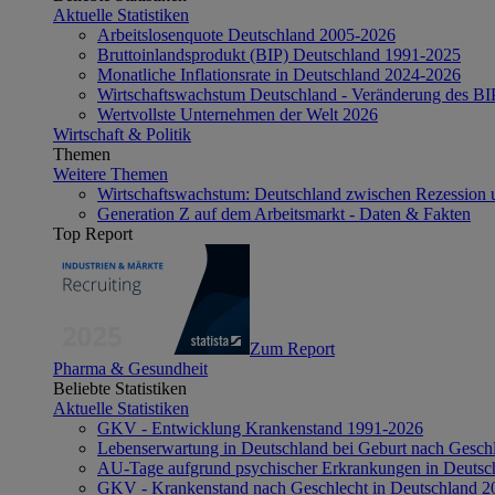
Aktuelle Statistiken
Arbeitslosenquote Deutschland 2005-2026
Bruttoinlandsprodukt (BIP) Deutschland 1991-2025
Monatliche Inflationsrate in Deutschland 2024-2026
Wirtschaftswachstum Deutschland - Veränderung des B
Wertvollste Unternehmen der Welt 2026
Wirtschaft & Politik
Themen
Weitere Themen
Wirtschaftswachstum: Deutschland zwischen Rezession 
Generation Z auf dem Arbeitsmarkt - Daten & Fakten
Top Report
Zum Report
Pharma & Gesundheit
Beliebte Statistiken
Aktuelle Statistiken
GKV - Entwicklung Krankenstand 1991-2026
Lebenserwartung in Deutschland bei Geburt nach Gesch
AU-Tage aufgrund psychischer Erkrankungen in Deutsc
GKV - Krankenstand nach Geschlecht in Deutschland 