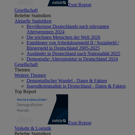
Zum Report
Gesellschaft
Beliebte Statistiken
Aktuelle Statistiken
Bevölkerung Deutschlands nach relevanten
Altersgruppen 2024
Die reichsten Menschen der Welt 2026
Empfänger von Arbeitslosengeld II / Sozialgeld /
Bürgergeld in Deutschland 2005-2025
Ausländer in Deutschland nach Nationalität 2025
Demografie: Altersstruktur in Deutschland 2024
Gesellschaft
Themen
Weitere Themen
Demografischer Wandel - Daten & Fakten
Jugendkriminalität in Deutschland - Daten & Fakten
Top Report
Zum Report
Verkehr & Logistik
Beliebte Statistiken