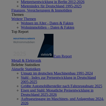
Mietpreisentwicklung in Berlin 2012-2026
Mietenindex für Deutschland 1995-2025
Finanzen, Versicherungen & Immobilien
Themen
Weitere Themen
Wohnen im Alter - Daten & Fakten
Wohnimmobilien – Daten & Fakten
Top Report
Zum Report
Metall & Elektronik
Beliebte Statistiken
Aktuelle Statistiken
Umsatz im deutschen Maschinenbau 1991-2024
Stahl - Index zur Preisentwicklung in Deutschland
2005-2025
Größte Automobilhersteller nach Fahrzeugabsatz 2025
Eisen und Stahl: Monatliche Preisentwicklung in
Deutschland 2025-2026
Auftragseingang im Maschinen- und Anlagenbau 2024-
2026