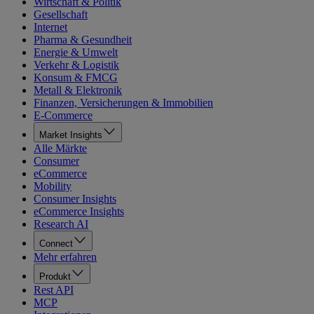
Wirtschaft & Politik
Gesellschaft
Internet
Pharma & Gesundheit
Energie & Umwelt
Verkehr & Logistik
Konsum & FMCG
Metall & Elektronik
Finanzen, Versicherungen & Immobilien
E-Commerce
Market Insights
Alle Märkte
Consumer
eCommerce
Mobility
Consumer Insights
eCommerce Insights
Research AI
Connect
Mehr erfahren
Produkt
Rest API
MCP