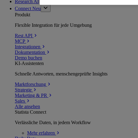
Research AI
Connect
Neu
Produkt
Flexible Integration für jede Umgebung
Rest API
MCP
Integrationen
Dokumentation
Demo buchen
KI-Assistenten
Schnelle Antworten, menschengeprüfte Insights
Marktforschung
Strategie
Marketing & PR
Sales
Alle ansehen
Statista Connect
Verlässliche Daten, in jedem Workflow
Mehr
erfahren