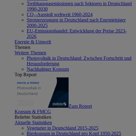
Treibhausgasemissionen nach Sektoren in Deutschland
1990-2030
CO₂-Ausstoß weltweit 1960-2024
Stromerzeugung in Deutschland nach Energieträger
2000-2025
EU-Emissionshandel: Entwicklung der Preise 2023-
2026
Energie & Umwelt
Themen
Weitere Themen
Photovoltaik in Deutschland: Zwischen Fortschritt und
Herausforderung
Nachhaltiger Konsum
Top Report
Zum Report
Konsum & FMCG
Beliebte Statistiken
Aktuelle Statistiken
Vegetarier in Deutschland 2015-2025
Bierkonsum in Deutschland pro Kopf 1950-2025