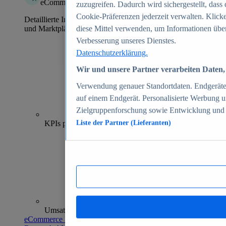
eCommerce Insights
zuzugreifen. Dadurch wird sichergestellt, dass 
Cookie-Präferenzen jederzeit verwalten. Klick
Detaillierte Informationen zu mehr als 39.000 Online-Shops
und Marktplätzen
diese Mittel verwenden, um Informationen über
Verbesserung unseres Dienstes.
Datenschutzerklärung.
Wir und unsere Partner verarbeiten Daten, 
Verwendung genauer Standortdaten. Endgeräteei
auf einem Endgerät. Personalisierte Werbung 
Zielgruppenforschung sowie Entwicklung und
70+
KPIs pro Shop
Liste der Partner (Lieferanten)
Umsatzanalysen und -prognosen
eCommerce Insights entdecken