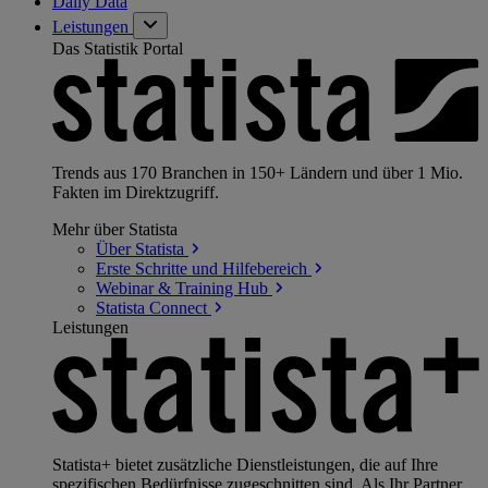
Daily Data
Leistungen
Das Statistik Portal
Trends aus 170 Branchen in 150+ Ländern und über 1 Mio.
Fakten im Direktzugriff.
Mehr über Statista
Über
Statista
Erste Schritte und
Hilfebereich
Webinar & Training
Hub
Statista
Connect
Leistungen
Statista+ bietet zusätzliche Dienstleistungen, die auf Ihre
spezifischen Bedürfnisse zugeschnitten sind. Als Ihr Partner